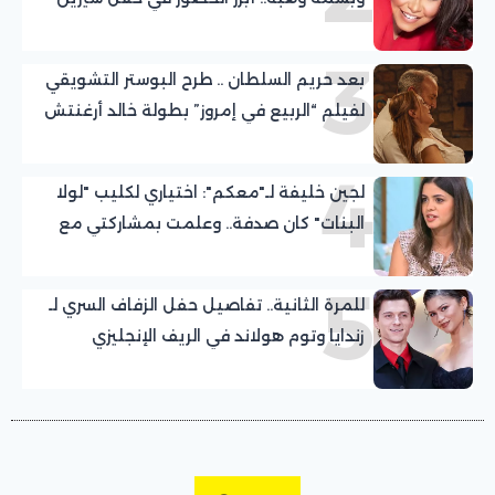
عبد الوهاب بالساحل الشمالي
3
بعد حريم السلطان .. طرح البوستر التشويقي
لفيلم “الربيع في إمروز” بطولة خالد أرغنتش
ومريم أوزرلي
4
لجين خليفة لـ"معكم": اختياري لكليب "لولا
البنات" كان صدفة.. وعلمت بمشاركتي مع
عمرو دياب قبل التصوير بيوم
5
للمرة الثانية.. تفاصيل حفل الزفاف السري لـ
زندايا وتوم هولاند في الريف الإنجليزي