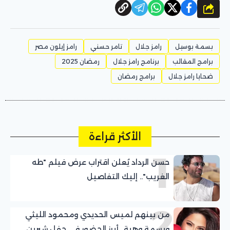
شارك
بسمة بوسيل
رامز جلال
تامر حسني
رامز إيلون مصر
برامج المقالب
برنامج رامز جلال
رمضان 2025
ضحايا رامز جلال
برامج رمضان
الأكثر قراءة
1
حسن الرداد يُعلن اقتراب عرض فيلم "طه
الغريب".. إليك التفاصيل
2
من بينهم لميس الحديدي ومحمود الليثي
وبسمة وهبة.. أبرز الحضور في حفل شيرين