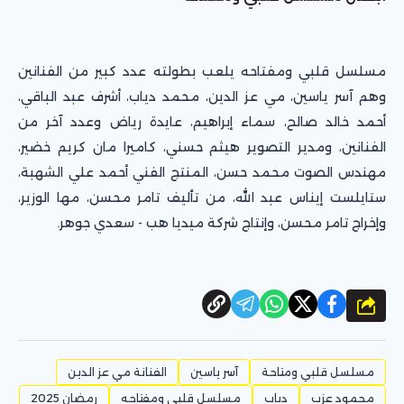
مسلسل قلبي ومفتاحه يلعب بطولته عدد كبير من الفنانين
وهم آسر ياسين، مي عز الدين، محمد دياب، أشرف عبد الباقي،
أحمد خالد صالح، سماء إبراهيم، عايدة رياض وعدد آخر من
الفنانين، ومدير التصوير هيثم حسني، كاميرا مان كريم خضير،
مهندس الصوت محمد حسن، المنتج الفني أحمد علي الشهبة،
ستايلست إيناس عبد الله، من تأليف تامر محسن، مها الوزير،
وإخراج تامر محسن، وإنتاج شركة ميديا هب - سعدي جوهر.
شارك
مسلسل قلبي ومتاحة
آسر ياسين
الفنانة مي عز الدين
محمود عزب
دياب
مسلسل قلبي ومفتاحه
رمضان 2025