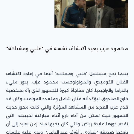
محمود عزب يعيد اكتشاف نفسه في "قلبي ومفتاحه"
بينما نجح مسلسل "قلبي ومفتاحه" أيضا في إعادة اكتشاف
الفنان الكوميدي والمونولوجست محمود عزب، بدور مليء
بالدراما والتراجيديا، كان مفاجأة كبيرة للجمهور الذي رآه بشخصية
خارج الصندوق، ليؤكد أنه فنان شامل ومتعدد المواهب، وكان قد
قدم عزب العديد من المشاهد المؤثرة والتي كانت محور حديث
الجمهور حيث تمكن من أداء بارع أثناء مباركته لحبيبته التي
تقدم دورها عايدة رياض والتي كان يحبها منذ زمن بعيد إلى أن
تزوجها صديقه "شناوي ـ أشرف عبد الباقي"، وبدى عليه علامات