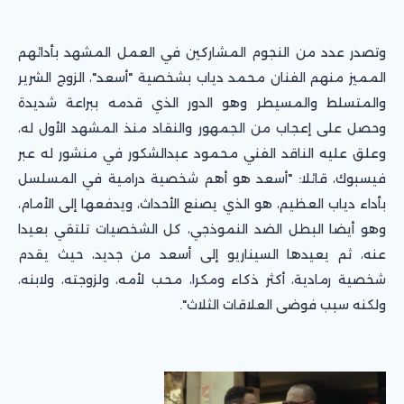
وتصدر عدد من النجوم المشاركين في العمل المشهد بأدائهم
المميز منهم الفنان محمد دياب بشخصية "أسعد"، الزوج الشرير
والمتسلط والمسيطر وهو الدور الذي قدمه ببراعة شديدة
وحصل على إعجاب من الجمهور والنقاد منذ المشهد الأول له،
وعلق عليه الناقد الفني محمود عبدالشكور في منشور له عبر
فيسبوك، قائلا: "أسعد هو أهم شخصية درامية في المسلسل
بأداء دياب العظيم، هو الذي يصنع الأحداث، ويدفعها إلى الأمام،
وهو أيضا البطل الضد النموذجي، كل الشخصيات تلتقي بعيدا
عنه، ثم يعيدها السيناريو إلى أسعد من جديد، حيث يقدم
شخصية رمادية، أكثر ذكاء ومكرا، محب لأمه، ولزوجته، ولابنه،
ولكنه سبب فوضى العلاقات الثلاث".