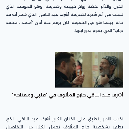
الحزن والتأثر لحظة زواج حبيبته وصديقه، وهو الموقف الذي
تسبب في ألم شديد لصديقه أشرف عبد الباقي، الذي شعر أنه قد
خانه، بينما هو في الحقيقة كان يرفع عنه أذى "أسعد ـ محمد
دياب" الذي يقوم بدور ابنها.
أشرف عبد الباقي خارج المألوف في "قلبي ومفتاحه"
نفس الأمر ينطبق على الفنان الكبير أشرف عبد الباقي، الذي
يظهر بشخصية خارج المألوف تحمل الكثير من التفاصيل