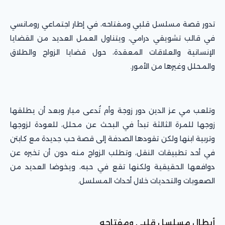
تدور قصة مسلسل قلبي ومفتاحه، في إطار اجتماعي رومانسي
في قالب تشويقي درامي، ويتناول العمل العديد من القضايا
الإنسانية والعلاقات المعقدة، حول قضايا الزواج والطلاق
والمحلل وغيرها من الأمور.
وتلعب مي عز الدين دور زوجة وأم تُدعى ميار وبعد أن يطلقها
زوجها للمرة الثالثة تبدأ في البحث عن محلل، للعودة لزوجها
وتربية ابنها ولكن تقودها الصدفة إلى قصة حب جديدة مع كابتن
في أحد تطبيقات النقل، وتطلب الزواج منه دون أن تخبره عن
دوافعها الحقيقية ولكنها تقع في حبه، ويخوضا العديد من
الصعوبات والتحديات خلال أحداث المسلسل.
أبطال مسلسل قلبي ومفتاحه