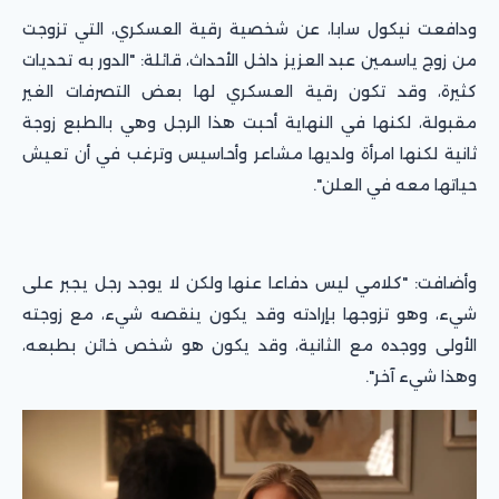
ودافعت نيكول سابا، عن شخصية رقية العسكري، التي تزوجت
من زوج ياسمين عبد العزيز داخل الأحداث، قائلة: "الدور به تحديات
كثيرة، وقد تكون رقية العسكري لها بعض التصرفات الغير
مقبولة، لكنها في النهاية أحبت هذا الرجل وهي بالطبع زوجة
ثانية لكنها امرأة ولديها مشاعر وأحاسيس وترغب في أن تعيش
حياتها معه في العلن".
وأضافت: "كلامي ليس دفاعا عنها ولكن لا يوجد رجل يجبر على
شيء، وهو تزوجها بإرادته وقد يكون ينقصه شيء، مع زوجته
الأولى ووجده مع الثانية، وقد يكون هو شخص خائن بطبعه،
وهذا شيء آخر".