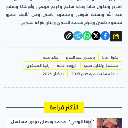
العزيز ونيكول سابا وخالد سليم وكريم فهمي وأنوشكا وصلاح
عبد الله وبسنت شوقي ومحمود ياسين ومن تأليف عمرو
محمود ياسين وإخراج محمد الخبيري وإنتاج شركة سينرجي.
شارك
نيكول سابا
ياسمين عبد العزيز
خالد سليم
مسلسل وتقابل حبيب
الزوجه الثانية
رقية العسكري
دراما مسلسلات رمضان 2025
رمضان 2025
الأكثر قراءة
1
"أبويا الروحي".. محمد رمضان يهدي مسلسل