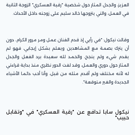
العزيز، والجدل المثار حول شخصية "رقية العسكري" الزوجة الثانية
في العمل، والتي يتزوجها خالد سليم على زوجته داخل الأحداث.
وقالت نيكول: "في رأيي إذ قدم الفنان عمل ومر مرور الكرام، دون
أن يترك بصمة مع المشاهدين ويعلم بشكل إيجابي، فهو لم
يقدم شيء ولم ينجح، والحمد لله سعيدة برد الفعل والجدل
المثار حول دوري والعمل، وقد لفت الدور نظري منذ بداية قراءتي
له لأنه مختلف ولم أقدم مثله من قبل، وأنا أحب دائما الأشياء
الجديدة والغير متوقعة".
نيكول سابا تدافع عن "رقية العسكري" في "وتقابل
حبيب"