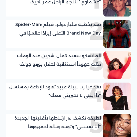
"عشماوي" للنجم الراحل عمر شريف
2
بعد تخطيه مليار دولار.. فيلم Spider-Man:
Brand New Day الأعلى إيرادًا عالميًا في
2026
3
المايسترو سعيد كمال: شيرين عبد الوهاب
بذلت جهوداً استثنائية لحفل بورتو جولف..
ونتطلع لدعم الجماهير
4
بعد غياب.. نبيلة عبيد تعود للإذاعة بمسلسل
"يا ابنتي لا تحيريني معك"
5
لطيفة تكشف سر ارتباطها بأغنيتها الجديدة
"أنا بعجبني" وتوجه رسالة لجمهورها