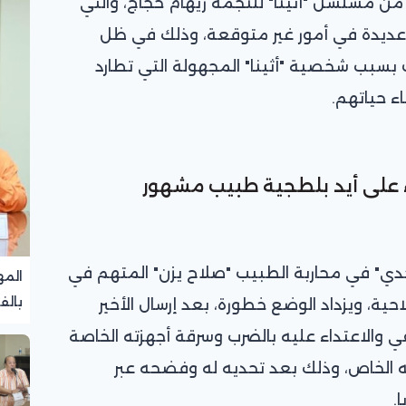
 من مسلسل "أثينا" للنجمة ريهام حجاج، والتي
ديدة في أمور غير متوقعة، وذلك في ظل
بسبب شخصية "أثينا" المجهولة التي تطارد
 حياتهم.
 على أيد بلطجية طبيب مشهور
ي" في محاربة الطبيب "صلاح يزن" المتهم في
المه
بالف
ة، ويزداد الوضع خطورة، بعد إرسال الأخير
تجرب
 والاعتداء عليه بالضرب وسرقة أجهزته الخاصة
 الخاص، وذلك بعد تحديه له وفضحه عبر
.