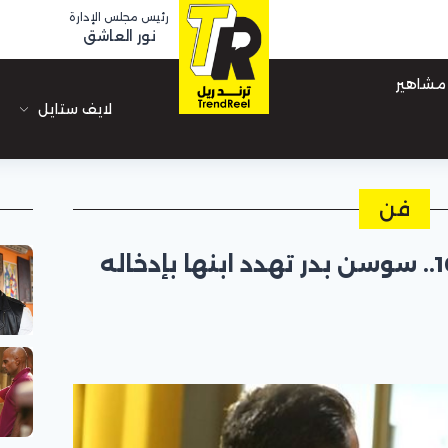
رئيس مجلس الإدارة
نور العاشق
مشاهير
لايف ستايل
فن
مسلسل "أثينا" الحلقة 10.. سوسن بدر تهدد ابنها بإدخاله