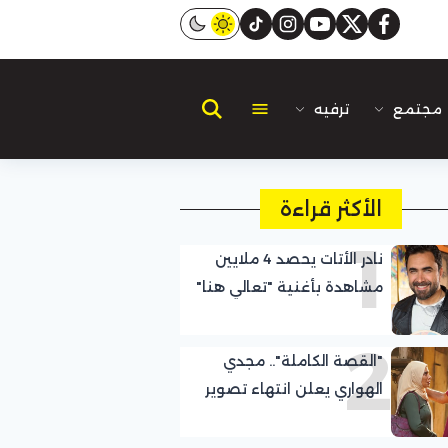
instagram
tiktok
youtube
twitter
facebook
مجتمع
ترفيه
الأكثر قراءة
1
نادر الأتات يحصد 4 ملايين
مشاهدة بأغنية "تعالي هنا"
ويواصل نجاح تجربته باللهجة
2
المصرية
"القصة الكاملة".. مجدي
الهواري يعلن انتهاء تصوير
حكاية "جريمة في الزمالك"
بطولة صبا مبارك