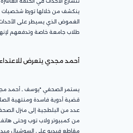
تتسارع الأحداث في الحلقة العاشرة
ينكشف من خلالها تورط شخصيات ع
الغموض الذي يسيطر على الأحداث 
طلاب جامعة خاصة وتدفعهم لإنهاء
أحمد مجدي يتعرض للاعتداء
يستمر الصحفي "يوسف ـ أحمد مجد
قضية أدوية فاسدة ومنتهية الصلاحي
عدد من البلطجية إلى منزل الصحفي
من كمبيوتر ولاب توب وحتى هاتفه
مقاطع فيديو على السوشيال ميديا