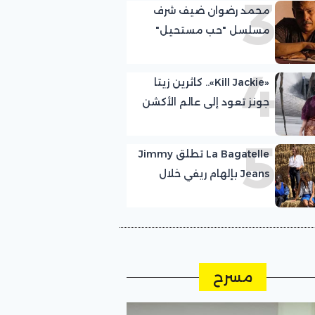
3
محمد رضوان ضيف شرف
مسلسل "حب مستحيل"
للمخرج مازن الغرباوي
4
«Kill Jackie».. كاثرين زيتا
جونز تعود إلى عالم الأكشن
5
La Bagatelle تطلق Jimmy
Jeans بإلهام ريفي خلال
أسبوع كوبنهاغن للموضة
مسرح