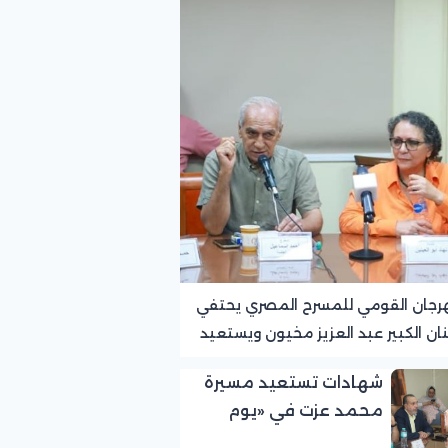
رجان القومي للمسرح المصري يحتفي
نان الكبير عبد العزيز مخيون ويستعيد
ته الرائدة في المسرح الريفي
شهادات تستعيد مسيرة
محمد عزت في «يوم
الوفاء لرموز المسرح»