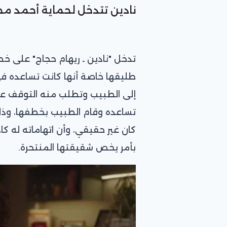
نادين تتدخل لحماية أحمد مج
تدخل "نادين ـ ريهام حجاج" على خط
طليقها خاصة أنها كانت تساعده 
إلى الطبيب وتطلب منه التوقف عن
تساعده وقام الطبيب بخطفها، وذل
كان غير حقيقي، وأن اتهاماته له كاذ
بأمر يخص شقيقتها المنتحرة.