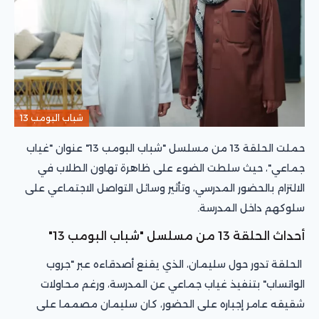
شباب البومب 13
حملت الحلقة 13 من مسلسل "شباب البومب 13" عنوان "غياب
جماعي"، حيث سلطت الضوء على ظاهرة تهاون الطلاب في
الالتزام بالحضور المدرسي، وتأثير وسائل التواصل الاجتماعي على
سلوكهم داخل المدرسة.
أحداث الحلقة 13 من مسلسل "شباب البومب 13"
الحلقة تدور حول سليمان، الذي يقنع أصدقاءه عبر "جروب
الواتساب" بتنفيذ غياب جماعي عن المدرسة، ورغم محاولات
شقيقه عامر إجباره على الحضور، كان سليمان مصمما على