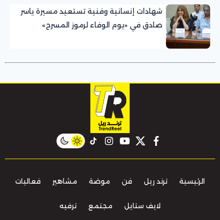
شهادات إنسانية وفنية تستعيد مسيرة ياسر
صادق في «يوم الوفاء لرموز المسرح»
بالمهرجان القومي للمسرح المصري
instagram
tiktok
youtube
twitter
facebook
الرئيسية
ترند ريل
فن
موضة
مشاهير
فعاليات
لايف ستايل
مجتمع
ترفيه