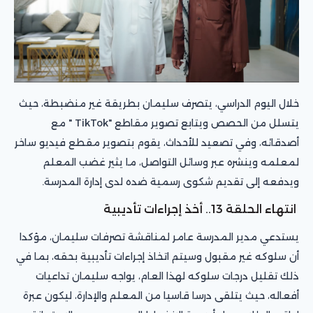
خلال اليوم الدراسي، يتصرف سليمان بطريقة غير منضبطة، حيث
يتسلل من الحصص ويتابع تصوير مقاطع "TikTok " مع
أصدقائه، وفي تصعيد للأحداث، يقوم بتصوير مقطع فيديو ساخر
لمعلمه وينشره عبر وسائل التواصل، ما يثير غضب المعلم
ويدفعه إلى تقديم شكوى رسمية ضده لدى إدارة المدرسة.
انتهاء الحلقة 13.. أخذ إجراءات تأديبية
يستدعي مدير المدرسة عامر لمناقشة تصرفات سليمان، مؤكدا
أن سلوكه غير مقبول وسيتم اتخاذ إجراءات تأديبية بحقه، بما في
ذلك تقليل درجات سلوكه لهذا العام، يواجه سليمان تداعيات
أفعاله، حيث يتلقى درسا قاسيا من المعلم والإدارة، ليكون عبرة