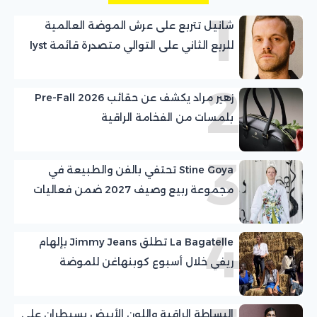
1
شانيل تتربع على عرش الموضة العالمية
للربع الثاني على التوالي متصدرة قائمة lyst
2
زهير مراد يكشف عن حقائب Pre-Fall 2026
بلمسات من الفخامة الراقية
3
Stine Goya تحتفي بالفن والطبيعة في
مجموعة ربيع وصيف 2027 ضمن فعاليات
اسبوع الموضة في كوبنهاغن
4
La Bagatelle تطلق Jimmy Jeans بإلهام
ريفي خلال أسبوع كوبنهاغن للموضة
البساطة الراقية واللون الأبيض يسيطران على