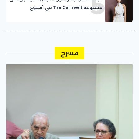
5
مجموعة The Garment في أسبوع
كوبنهاغن للموضة
مسرح