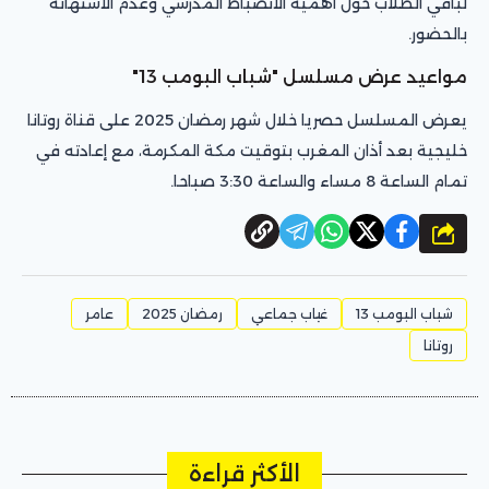
لباقي الطلاب حول أهمية الانضباط المدرسي وعدم الاستهانة
بالحضور.
مواعيد عرض مسلسل "شباب البومب 13"
يعرض المسلسل حصريا خلال شهر رمضان 2025 على قناة روتانا
خليجية بعد أذان المغرب بتوقيت مكة المكرمة، مع إعادته في
تمام الساعة 8 مساء والساعة 3:30 صباحا.
شارك
شباب البومب 13
غياب جماعي
رمضان 2025
عامر
روتانا
الأكثر قراءة