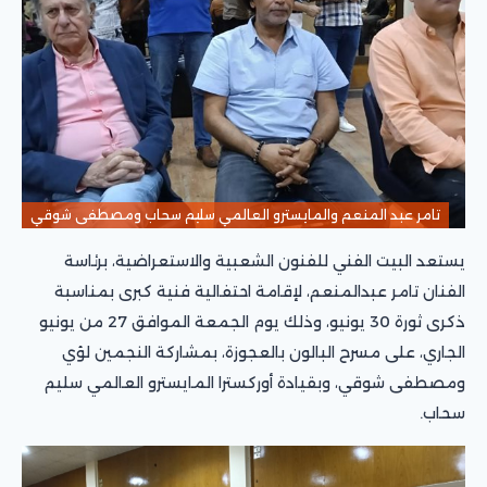
تامر عبد المنعم والمايسترو العالمي سليم سحاب ومصطفى شوقي
يستعد البيت الفني للفنون الشعبية والاستعراضية، برئاسة
الفنان تامر عبدالمنعم، لإقامة احتفالية فنية كبرى بمناسبة
ذكرى ثورة 30 يونيو، وذلك يوم الجمعة الموافق 27 من يونيو
الجاري، على مسرح البالون بالعجوزة، بمشاركة النجمين لؤي
ومصطفى شوقي، وبقيادة أوركسترا المايسترو العالمي سليم
سحاب.