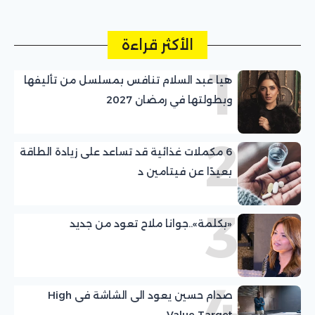
الأكثر قراءة
1
هيا عبد السلام تنافس بمسلسل من تأليفها
وبطولتها في رمضان 2027
2
6 مكملات غذائية قد تساعد على زيادة الطاقة
بعيدًا عن فيتامين د
3
«بكلمة»..جوانا ملاح تعود من جديد
4
صدام حسين يعود الى الشاشة فى High
Value Target