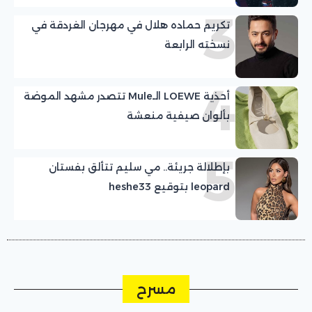
3
تكريم حماده هلال في مهرجان الغردقة في
نسخته الرابعة
4
أحذية LOEWE الـMule تتصدر مشهد الموضة
بألوان صيفية منعشة
5
بإطلالة جريئة.. مي سليم تتألق بفستان
leopard بتوقيع heshe33
مسرح