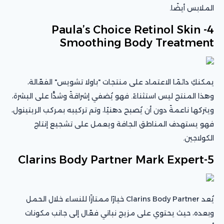
الملابس أيضًا.
4- Paula’s Choice Retinol Skin
Smoothing Body Treatment
يمكنكِ دائمًا الاعتماد على منتجات "باولا تشويس" الفعّالة،
وهذا المنتج ليس استثناءً. فهو يُضفي إشراقةً وشدًّا على البشرة،
ويتركها ناعمةً دون أن يُصبح دهنيًا، وتم تركيبه بمركب الريتينول،
فهو يستهدف المناطق الجافة ويعمل على تشجيع إنتاج
الكولاجين.
5-Clarins Body Partner Mark Expert
يُعد Clarins Body Partner خيارًا ممتازًا للنساء خلال الحمل
وبعده، حيث يحتوي على مزيج نباتي فعّال إلى جانب مكونات