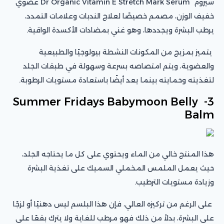
سيروم Dr Organic Vitamin E Stretch Mark Serum عضوي
خفيف الوزن، مصمم خصيصًا لعلاج الندبات وعلامات التمدد،
يرطب البشرة ويجددها، وهو غني بمضادات الأكسدة الواقية.
يتميز بمزيج من المكونات النشطة بيولوجيًا والطبيعية
والعضوية، ويتم امتصاصه بسرعة وسهولة في طبقات الجلد
لتغذيته وحمايته بينما يعد أيضًا باستعادة مستويات الرطوبة.
3- Summer Fridays Babymoon Belly
Balm
هذا المنتج خالي من الماء ويحتوي على كل ما يحتاجه الجلد،
حيث يعمل الملمس المخملي السميك على تغذية البشرة
وزيادة مستويات الترطيب.
على الرغم من تركيزه العالي، فإن هذا البلسم ليس دهنيًا أو لزجًا
على البشرة، بدلاً من ذلك فهو مرطب للغاية ولا يترك بقعًا على