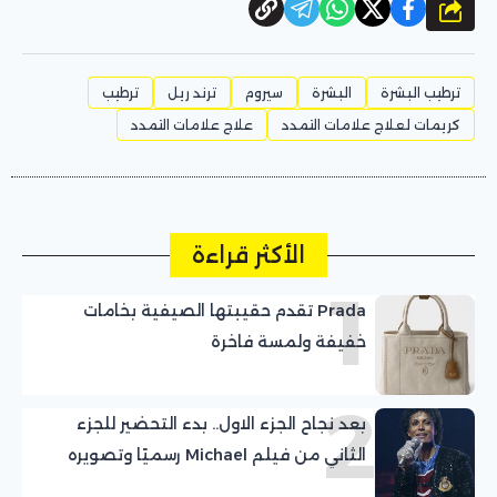
شارك
ترطيب البشرة
البشرة
سيروم
ترند ريل
ترطيب
كريمات لعلاج علامات التمدد
علاج علامات التمدد
الأكثر قراءة
1
Prada تقدم حقيبتها الصيفية بخامات
خفيفة ولمسة فاخرة
2
بعد نجاح الجزء الاول.. بدء التحضير للجزء
الثاني من فيلم Michael رسميًا وتصويره
نهاية العام الجاري