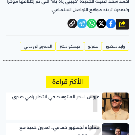
أحمد سعد أغنيته الجديدة "حبيبي ياه ياه" التي تم إطلاقها مؤخرا
وتصدرت تريند مواقع التواصل الاجتماعي.
شارك
وليد منصور
عفرتو
ديسكو مصر
المسرح الروماني
الأكثر قراءة
1
عروس البحر المتوسط في انتظار رامي صبري
2
مفاجأة لجمهور حماقي.. تعاون جديد مع