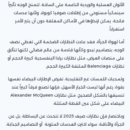
الألوان العسلية والوردية الناعمة على الساحة، لتمنح الوجه تأثيراً
سينمائياً مستوحي من إطلالات صوفيا كوبولا، ولأنها عدسات
فاتحة، يمكن ارتداؤها في الأماكن المغلقة دون أن يثير الأمر
استغراباً.
أما لهواة الجرأة، فقد عادت النظارات الضخمة التي تغطي نصف
الوجه، بتصاميم تبدو وكأنها قادمة من عالم فضائي لكنها تتألق
على منصات العرض، مثل نظارات برادا البنفسجية كبيرة الحجم أو
نظارات Balenciaga الملتفة الكبيرة الحجم.
ولمحبات اللمسات غير التقليدية، تفرض الإطارات البيضاء نفسها
بقوة، رغم أنها ليست الخيار الأسهل، فإنها تصنع فرقاً كبيراً عند
تنسيقها بالشكل الصحيح، مثل نظارات Alexander McQueen
البيضاء على شكل عين القطة المثلثة.
وباختصار فإن نظارات صيف 2025 لا تتحدث عن البساطة، بل عن
الجرأة والأناقة، سواء اخترتِ العدسات الملونة أو التصاميم الجذابة،