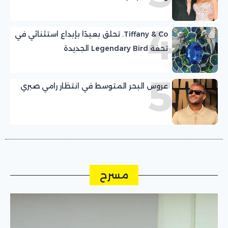
4
Tiffany & Co. تحلق بعيدًا بإبداع استثنائي في
تحفة Legendary Bird الجديدة
5
عروس البحر المتوسط في انتظار رامي صبري
مسرح