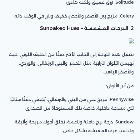
Solitude: أزرق عميق ولكنه هادئ.
Celery: مزيج بين الأصفر والأخضر، خفيف وبارز في الوقت ذاته.
2. الدرجات المشمسة – Sunbaked Hues
تنتقل هذه اللوحة إلى الجانب الأكثر دفئًا من الطيف اللوني، حيث
تهيمن الألوان الترابية مثل الأحمر، والبني البرتقالي، والوردي،
والأصفر الباهت.
من أبرز الألوان:
Pennywise: مزيج غني من البني والبرتقالي، يُضفي دفئًا مثاليًا
لأي مساحة داخلية، خاصة تلك المستوحاة من الصحارى.
Sundew: درجة بيج دافئة وناعمة، تخلق أجواء مريحة وأنيقة،
وتناسب غرف المعيشة بشكل خاص.