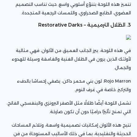
تتميز هذه اللوحة بتنوّع أسلوبي واسع، حيث تناسب التصميم
العضوي، الطابع الصحراوي، واللمسات الرجعية المتجددة.
3. الظلال الترميمية – Restorative Darks
في هذه اللوحة، يبرز الجانب العميق من الألوان، فهي مثالية
لأولئك الذين يرون في الظلال الغنية والغامقة وسيلة للهدوء
والجمال.
Rojo Marron: لون بني محمر داكن، يضفي إحساسًا بالدفء
والتركيز، خاصة في غرف النوم.
تشمل اللوحة أيضًا ظلالًا مثل الأصفر البرونزي والبنفسجي الفاتح،
التي تمنح تأثيرًا دراميًا دون أن تكون صارخة.
تتيح هذه الألوان إمكانيات تصميمية واسعة، وتلائم المساحات
الحديثة والتقليدية، بما في ذلك الأساليب المستوحاة من فن