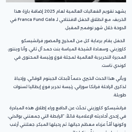
يشهد تقويم الفعاليات العالمية لعام 2025 إضافة بارزة هذا
الخريف، مع انطلاق الحفل الافتتاحي لـ Franca Fund Gala في
الدوحة خلال شهر نوفمبر المقبل.
الحفل يقام برعاية كل من المخرج والمصور فرانشيسكو
كاروزيني، وسعادة الشيخة المياسة بنت حمد آل ثاني، وآنا وينتور،
المديرة التحريرية العالمية لمجلة فوغ ورئيسة المحتوى في
كوندي ناست.
ويأتي هذا الحدث الخيري دعماً لأبحاث الجينوم الوقائي، وإحياءً
لذكرى الراحلة فرانكا سوزاني، رئيسة تحرير فوغ إيطاليا لسنوات
طويلة.
فرانشيسكو كاروزيني تحدّث عن الدافع وراء إطلاق هذه المبادرة
في إحدى أحاديثه الإعلامية قائلاً: “الرابطة التي جمعتني بوالدتي،
وكونها أمّاً عزباء معظم حياتها، ثم رحيلها المبكر، جعلتني أرغب