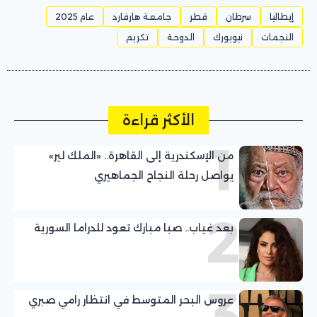
إيطاليا
سرطان
قطر
جامعة هارفارد
عام 2025
النجمات
نيويورك
الدوحة
تكريم
الأكثر قراءة
1
من الإسكندرية إلى القاهرة.. «الملك لير»
يواصل رحلة النجاح الجماهيري
2
بعد غياب.. صبا مبارك تعود للدراما السورية
3
عروس البحر المتوسط في انتظار رامي صبري