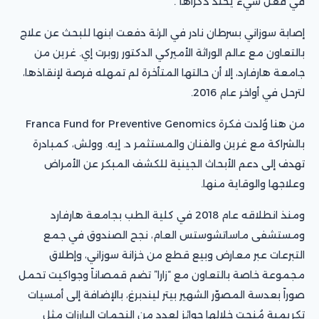
في فعل شيء يخلّد ذكراها”.
إصابة سوزاني بسرطان نادر في الرئة دفعت ابنها للبحث عن علاج
بالتعاون مع عالم الوراثة الأميركي الدكتور روبرت إي. غرين من
جامعة هارفارد، إلا أن حالتها المتأخرة لم تمهله فرصة لإنقاذها،
لترحل في أواخر عام 2016.
من هنا وُلدت فكرة Franca Fund for Preventive Genomics
بالشراكة مع غرين والفنان والمستثمر د. إيه. وولش، كمبادرة
تهدف إلى دعم الأبحاث الجينية للكشف المبكر عن الأمراض
وعلاجها والوقاية منها.
ومنذ انطلاقه عام 2018 في كلية الطب بجامعة هارفارد
ومستشفى ماساتشوستس العام، نجح الصندوق في جمع
التبرعات عبر معارض وبيع قطع من خزانة سوزاني، وإطلاق
مجموعة خاصة بالتعاون مع “زارا” تضم قمصاناً وجواكيت تحمل
صوراً بعدسة المصوّر الشهير بيتر ليندبرغ، بالإضافة إلى أمسيات
تكريمية مُنحت خلالها جوائز لعدد من النجمات البارزات مثل