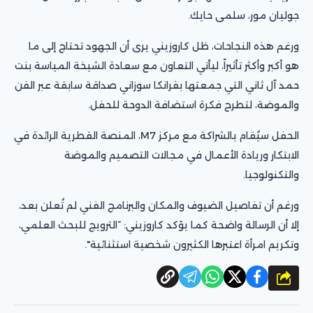
جوليان مور، سلمى حايك.
ورغم هذه النجاحات، ظل كاروزيني يرى أن الجهود تحتاج إلى ما
هو أكبر وأكثر تأثيراً، ليأتي التعاون مع سعادة الشيخة المياسة بنت
حمد آل ثاني التي جمعتها بفرانكا سوزاني صداقة سابقة عبر الفن
والموضة، لتطرح فكرة استضافة الدوحة للحفل.
الحفل سيُقام بالشراكة مع مركز M7، المنصة القطرية الرائدة في
الابتكار وريادة الأعمال في مجالات التصميم والموضة
والتكنولوجيا.
ورغم أن تفاصيل الضيوف والمكان والبرنامج الفني لم تُعلن بعد،
إلا أن الرسالة واضحة كما يؤكد كاروزيني: “الترويج للبحث العلمي،
وتكريم امرأة اعتبرها الكثيرون شخصية استثنائية".
شارك