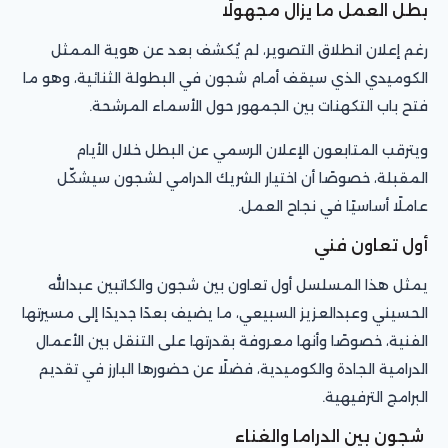
بطل العمل ما يزال مجهولًا
رغم إعلان انطلاق التصوير، لم يُكشف بعد عن هوية الممثل
الكوميدي الذي سيقف أمام شجون في البطولة الثنائية، وهو ما
فتح باب التكهنات بين الجمهور حول الأسماء المرشحة.
ويترقب المتابعون الإعلان الرسمي عن البطل خلال الأيام
المقبلة، خصوصًا أن اختيار الشريك الدرامي لشجون سيشكّل
عاملًا أساسيًا في نجاح العمل.
أول تعاون فني
يمثل هذا المسلسل أول تعاون بين شجون والكاتبين عبدالله
الحسيني وعبدالعزيز السبيعي، ما يضيف بعدًا جديدًا إلى مسيرتها
الفنية، خصوصًا وأنها معروفة بقدرتها على التنقل بين الأعمال
الدرامية الجادة والكوميدية، فضلًا عن حضورها البارز في تقديم
البرامج الترفيهية.
شجون بين الدراما والغناء