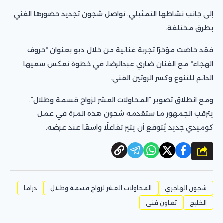
إلى جانب نشاطها التمثيلي، تواصل شجون تجديد حضورها الفني
بطرق مختلفة.
فقد خاضت مؤخرًا تجربة غنائية من خلال ديو بعنوان "حروف
الهجاء" مع الفنان ضاري عبدالرضا، في خطوة تعكس سعيها
الدائم للتنوع وكسر الروتين الفني.
ومع انطلاق تصوير “المحاولات العشر لزواج قسمة وطلال”،
يترقب الجمهور ما ستقدمه شجون هذه المرة في عمل
كوميدي جديد يُتوقع أن يثير تفاعلًا واسعًا عند عرضه.
شارك
شجون الهاجري
المحاولات العشر لزواج قسمة وطلال
دراما
الخليج
تعاون فنى