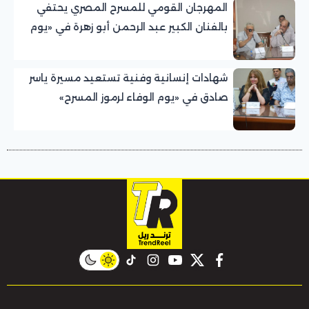
المهرجان القومي للمسرح المصري يحتفي
بالفنان الكبير عبد الرحمن أبو زهرة في «يوم
الوفاء لرموز المسرح»
شهادات إنسانية وفنية تستعيد مسيرة ياسر
صادق في «يوم الوفاء لرموز المسرح»
بالمهرجان القومي للمسرح المصري
instagram
tiktok
youtube
twitter
facebook