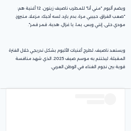
ويضم ألبوم "مني أنا" للمطرب ناصيف زيتون، 12 أغنية هم:
"صعب الفراق، حبيبي مرة، بدم بارد، لسه أحبك، مزعلا، متبروز،
مودي حلى، إنتي وبس، يما، يا غزال، هدية، قمر قمر".
ويستعد ناصيف، لطرح أغنيات الألبوم بشكل تدريجي خلال الفترة
المقبلة، ليختتم به موسم صيف 2025، الذي شهد منافسة
قوية بين نجوم الغناء في الوطن العربي.