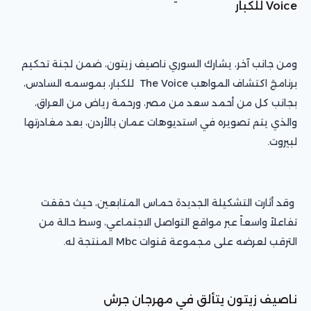
Voice للكبار
ومن جانب آخر، يشارك السوري ناصيف زيتون، ضمن لجنة تحكيم
برنامجَ اكتشاف المواهب The Voice للكبار، بموسمه السادس،
بجانب كل من أحمد سعد من مصر، ورحمة رياض من العراق،
والذي يتم تصويره في استديوهات عمان بالأردن، بعد مغادرتها
لبيروت.
وقد أثارت التشكيلة الجديدة حماس المتابعين، حيث حققت
تفاعلاً واسعاً عبر مواقع التواصل الاجتماعي، وسط حالة من
الترقب لعرضه على مجموعة قنوات Mbc المنتجة له.
ناصيف زيتون يتألق في مهرجان جرش