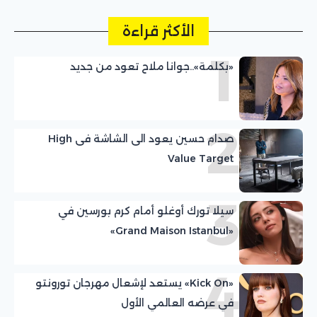
الأكثر قراءة
1
«بكلمة»..جوانا ملاح تعود من جديد
2
صدام حسين يعود الى الشاشة فى High
Value Target
3
سيلا تورك أوغلو أمام كرم بورسين في
«Grand Maison Istanbul»
4
«Kick On» يستعد لإشعال مهرجان تورونتو
في عرضه العالمي الأول