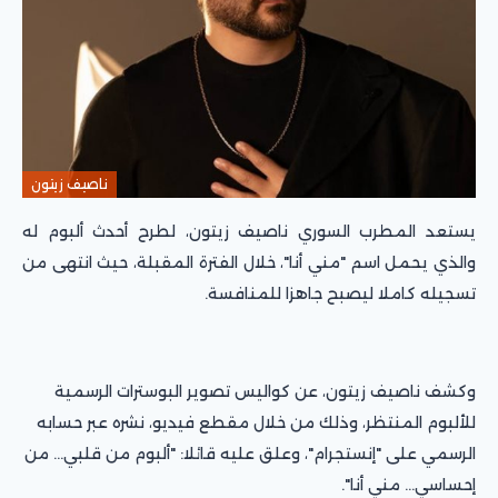
ناصيف زيتون
يستعد المطرب السوري ناصيف زيتون، لطرح أحدث ألبوم له
والذي يحمل اسم "مني أنا"، خلال الفترة المقبلة، حيث انتهى من
تسجيله كاملا ليصبح جاهزا للمنافسة.
وكشف ناصيف زيتون، عن كواليس تصوير البوسترات الرسمية
للألبوم المنتظر، وذلك من خلال مقطع فيديو، نشره عبر حسابه
الرسمي على "إنستجرام"، وعلق عليه قائلا: "ألبوم من قلبي… من
إحساسي… مني أنا".