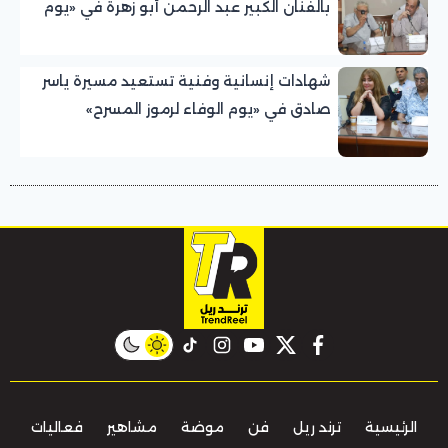
بالفنان الكبير عبد الرحمن أبو زهرة في «يوم
الوفاء لرموز المسرح»
شهادات إنسانية وفنية تستعيد مسيرة ياسر
صادق في «يوم الوفاء لرموز المسرح»
بالمهرجان القومي للمسرح المصري
instagram
tiktok
youtube
twitter
facebook
الرئيسية
ترند ريل
فن
موضة
مشاهير
فعاليات