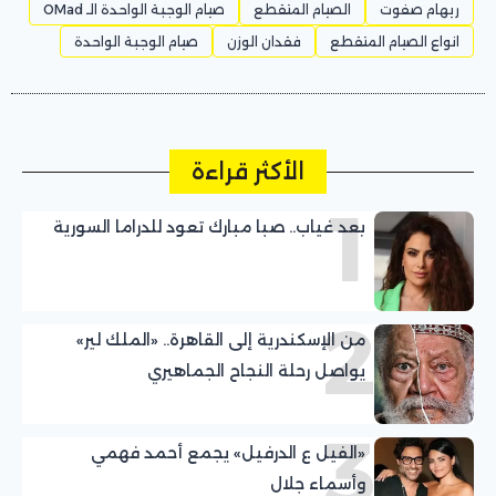
ريهام صفوت
الصيام المتقطع
صيام الوجبة الواحدة الـ OMad
انواع الصيام المتقطع
فقدان الوزن
صيام الوجبة الواحدة
الأكثر قراءة
1
بعد غياب.. صبا مبارك تعود للدراما السورية
2
من الإسكندرية إلى القاهرة.. «الملك لير»
يواصل رحلة النجاح الجماهيري
3
«الفيل ع الدرفيل» يجمع أحمد فهمي
وأسماء جلال