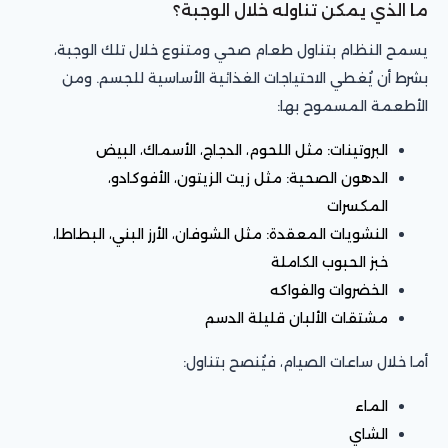
ما الذي يمكن تناوله خلال الوجبة؟
يسمح النظام بتناول طعام صحي ومتنوع خلال تلك الوجبة،
بشرط أن يُغطي الاحتياجات الغذائية الأساسية للجسم. ومن
الأطعمة المسموح بها:
البروتينات: مثل اللحوم، الدجاج، الأسماك، البيض
الدهون الصحية: مثل زيت الزيتون، الأفوكادو،
المكسرات
النشويات المعقدة: مثل الشوفان، الأرز البني، البطاطا،
خبز الحبوب الكاملة
الخضروات والفواكه
مشتقات الألبان قليلة الدسم
أما خلال ساعات الصيام، فيُنصح بتناول:
الماء
الشاي