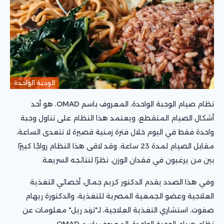
الوجبة الواحدة
نظام صيام الوجبة الواحدة، المعروف باسم OMAD، هو أحد
أشكال الصيام المتقطع، ويعتمد هذا النظام على تناول وجبة
واحدة فقط في اليوم خلال فترة زمنية قصيرة لا تتعدى الساعة،
مقابل الصيام لمدة 23 ساعة. وقد لاقى هذا النظام رواجًا كبيرًا
بين من يرغبون في فقدان الوزن، نظرًا لنتائجه السريعة.
وفي هذا الصدد يقدم الدكتور كريم جمال، أخصائي التغذية
العلاجية وعضو الجمعية المصرية للتغذية، والدكتورة ريهام
صفوت، ‎استشاري التغذية العلاجية، لـ"ترند ريل" معلومات عن
نظام صيام الوجبة الواحدة، المعروف باسم OMAD.