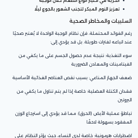
الحرية في اختيار أنواع الطعام خلال الوجبة
تعزيز النوم المبكر لتجنب الشعور بالجوع ليلًا
السلبيات والمخاطر الصحية
رغم الفوائد المحتملة، فإن نظام الوجبة الواحدة لا يُعتبر صحيًا
عند اتباعه لفترات طويلة. بل قد يؤدي إلى:
سوء التغذية: نتيجة عدم حصول الجسم على ما يكفي من
الفيتامينات والمعادن الضرورية
ضعف الجهاز المناعي: بسبب نقص العناصر الغذائية الأساسية
فقدان الكتلة العضلية: خاصة إذا لم يتم تناول ما يكفي من
البروتين
تباطؤ عملية الأيض (الحرق): مما قد يؤدي إلى استرجاع الوزن
المفقود بسهولة لاحقًا
اضطرابات هرمونية: خاصة لدى النساء، حيث يؤثر النظام على