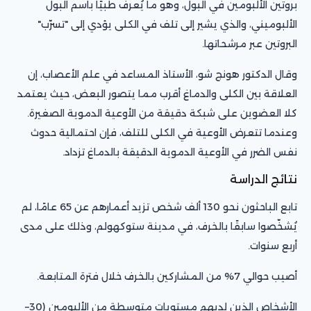
بروتين الألبومين في البول، وهو ما يُعرف طبيًا باسم البول
الألبوميني، والذي يشير إلى تلف في الكلى يؤدي إلى "تسرّب"
البروتين عبر مرشحاتها.
وقال الدكتور هونج شو، الأستاذ المساعد في علم الأعصاب، إن
العلاقة بين الكلى والدماغ أقرب مما يتصور البعض، حيث يعتمد
كلا العضوين على شبكة دقيقة من الأوعية الدموية الصغيرة.
وعندما تتعرض الأوعية في الكلى للتلف، فإن احتمالية حدوث
نفس الضرر في الأوعية الدموية الدقيقة بالدماغ تزداد.
نتائج الدراسة
تابع الباحثون نحو 130 ألف شخص تزيد أعمارهم عن 65 عامًا، لم
يُشخّصوا سابقًا بالخرف، في مدينة ستوكهولم، وذلك على مدى
أربع سنوات.
أصيب حوالي 7% من المشاركين بالخرف خلال فترة المتابعة.
الأشخاص الذين لديهم مستويات متوسطة من الألبومين (30–