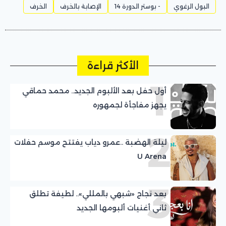
البول الرغوي
- بوستر الدورة 14
الإصابة بالخرف
الخرف
الأكثر قراءة
1
أول حفل بعد الألبوم الجديد.. محمد حماقي
يجهز مفاجأة لجمهوره
2
ليلة الهضبة ..عمرو دياب يفتتح موسم حفلات
U Arena
3
بعد نجاح «شبهي بالمللي».. لطيفة تطلق
ثاني أغنيات ألبومها الجديد