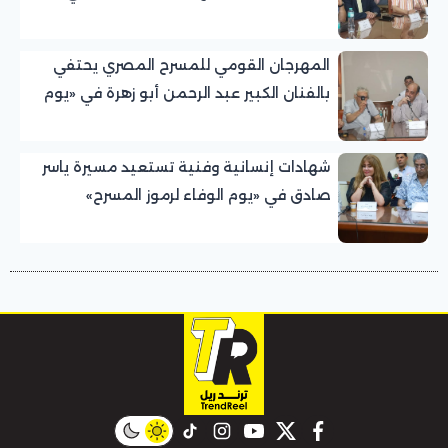
للمسرح المصري
المهرجان القومي للمسرح المصري يحتفي
بالفنان الكبير عبد الرحمن أبو زهرة في «يوم
الوفاء لرموز المسرح»
شهادات إنسانية وفنية تستعيد مسيرة ياسر
صادق في «يوم الوفاء لرموز المسرح»
بالمهرجان القومي للمسرح المصري
instagram
tiktok
youtube
twitter
facebook