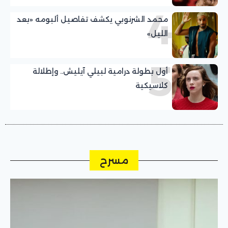
4
محمد الشرنوبي يكشف تفاصيل ألبومه «بعد
الليل»
5
أول بطولة درامية لبيلي آيليش.. وإطلالة
كلاسيكية
مسرح