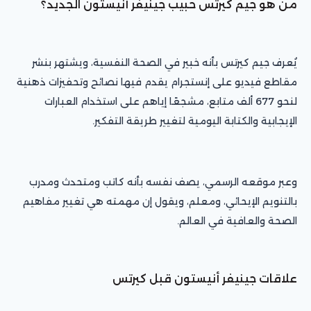
من هو جيم كيرتس حبيب جينيفر أنيستون الجديد؟
يُعرف جيم كيرتس بأنه خبير في الصحة النفسية، ويشتهر بنشر
مقاطع فيديو على إنستجرام يقدم فيها نصائح وتحفيزات ذهنية
لنحو 677 ألف متابع، مشجعًا إياهم على استخدام العبارات
الإيجابية والكتابة اليومية لتغيير طريقة التفكير.
وعبر موقعه الرسمي، يصف نفسه بأنه كاتب ومتحدث ومدرب
بالتنويم الإيحائي، ومعلم، ويقول إن مهمته هي تغيير مفاهيم
الصحة والعافية في العالم.
علاقات جينيفر أنيستون قبل كيرتس