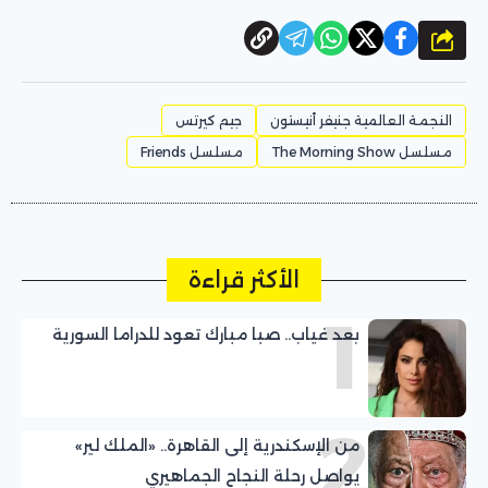
شارك
النجمة العالمية جنيفر أنيستون
جيم كيرتس
مسلسل The Morning Show
مسلسل Friends
الأكثر قراءة
1
بعد غياب.. صبا مبارك تعود للدراما السورية
2
من الإسكندرية إلى القاهرة.. «الملك لير»
يواصل رحلة النجاح الجماهيري