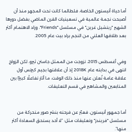
أما حياة أنيستون الخاصة، فلطالما كانت تحت المجهر منذ أن
أصبحت نجمة عالمية في تسعينيات القرن الماضي بفضل دورها
الشهير "ريتشيل غرين" في مسلسل "Friends"، وزاد الاهتمام أكثر
بعد طلاقها العلني من النجم براد بيت عام 2005.
وفي أغسطس 2015، تزوجت من الممثل جاستن ثيرو، لكن الزواج
انتهى في بدايته عام 2018K إذ أن علاقتها بجيم كيرتس أول
علاقة عامة تُعلن عنها منذ ذلك الوقت، ما أثار تفاعلًا كبيرًا بين
المتابعين والمشاهير في قسم التعليقات.
أما جمهور أنيستون، فعبّر عن فرحته بنشر صور متحركة من
مسلسل "فريندز" وتعليقات مثل: “لا أحد يستحق السعادة أكثر
منها”.