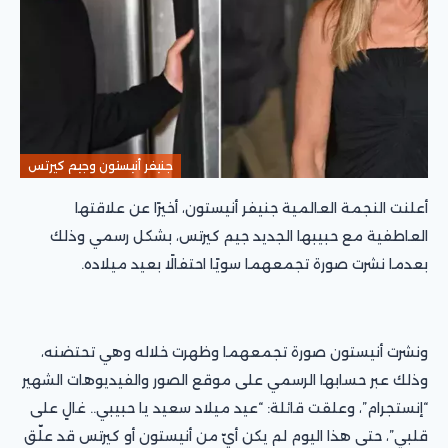
جنيفر أنيستون وجيم كيرتس
أعلنت النجمة العالمية جنيفر أنيستون، أخيرًا عن علاقتها
العاطفية مع حبيبها الجديد جيم كيرتس، بشكل رسمي وذلك
بعدما نشرت صورة تجمعهما سويًا احتفالًا بعيد ميلاده.
ونشرت أنيستون صورة تجمعهما وظهرت خلاله وهي تحتضنه،
وذلك عبر حسابها الرسمي على موقع الصور والفيديوهات الشهير
“إنستجرام”، وعلقت قائلة: “عيد ميلاد سعيد يا حبيبي.. غالٍ على
قلبي”، حتى هذا اليوم لم يكن أيّ من أنيستون أو كيرتس قد علّق