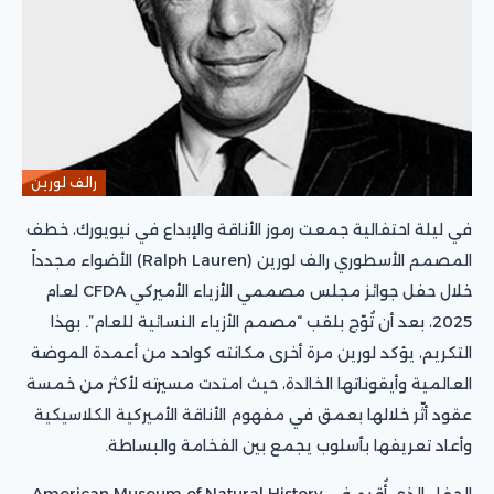
رالف لورين
في ليلة احتفالية جمعت رموز الأناقة والإبداع في نيويورك، خطف
المصمم الأسطوري رالف لورين (Ralph Lauren) الأضواء مجدداً
خلال حفل جوائز مجلس مصممي الأزياء الأميركي CFDA لعام
2025، بعد أن تُوّج بلقب “مصمم الأزياء النسائية للعام”. بهذا
التكريم، يؤكد لورين مرة أخرى مكانته كواحد من أعمدة الموضة
العالمية وأيقوناتها الخالدة، حيث امتدت مسيرته لأكثر من خمسة
عقود أثّر خلالها بعمق في مفهوم الأناقة الأميركية الكلاسيكية
وأعاد تعريفها بأسلوب يجمع بين الفخامة والبساطة.
الحفل الذي أُقيم في American Museum of Natural History