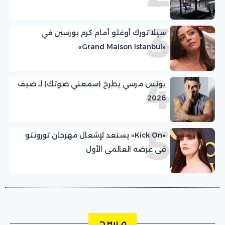
3
سيلا تورك أوغلو أمام كرم بورسين في
«Grand Maison Istanbul»
4
يونس مرسي يطرح (سمعني صوتك) لـ صيف
2026
5
«Kick On» يستعد لإشعال مهرجان تورونتو
في عرضه العالمي الأول
مسرح