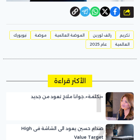
شارك
تكريم
رالف لورين
الموضة العالمية
موضة
نيويورك
العالمية
عام 2025
الأكثر قراءة
1
«بكلمة»..جوانا ملاح تعود من جديد
2
صدام حسين يعود الى الشاشة فى High
Value Target