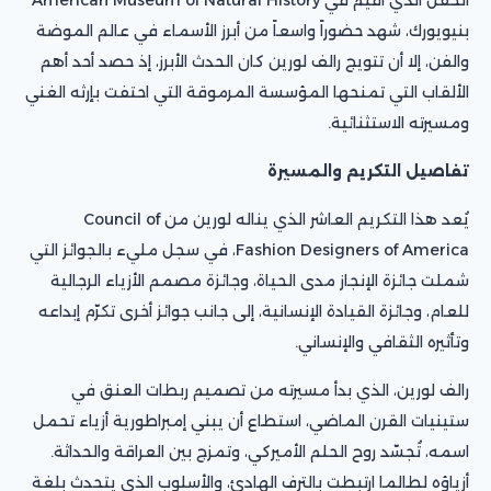
بنيويورك، شهد حضوراً واسعاً من أبرز الأسماء في عالم الموضة
والفن، إلا أن تتويج رالف لورين كان الحدث الأبرز، إذ حصد أحد أهم
الألقاب التي تمنحها المؤسسة المرموقة التي احتفت بإرثه الغني
ومسيرته الاستثنائية.
تفاصيل التكريم والمسيرة
يُعد هذا التكريم العاشر الذي يناله لورين من Council of
Fashion Designers of America، في سجل مليء بالجوائز التي
شملت جائزة الإنجاز مدى الحياة، وجائزة مصمم الأزياء الرجالية
للعام، وجائزة القيادة الإنسانية، إلى جانب جوائز أخرى تكرّم إبداعه
وتأثيره الثقافي والإنساني.
رالف لورين، الذي بدأ مسيرته من تصميم ربطات العنق في
ستينيات القرن الماضي، استطاع أن يبني إمبراطورية أزياء تحمل
اسمه، تُجسّد روح الحلم الأميركي، وتمزج بين العراقة والحداثة.
أزياؤه لطالما ارتبطت بالترف الهادئ، والأسلوب الذي يتحدث بلغة