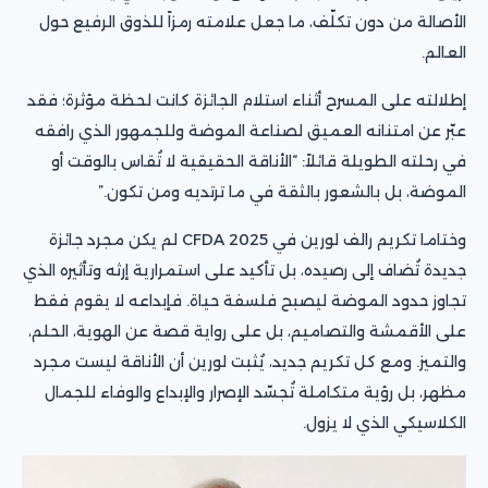
الأصالة من دون تكلّف، ما جعل علامته رمزاً للذوق الرفيع حول
العالم.
إطلالته على المسرح أثناء استلام الجائزة كانت لحظة مؤثرة؛ فقد
عبّر عن امتنانه العميق لصناعة الموضة وللجمهور الذي رافقه
في رحلته الطويلة قائلاً: “الأناقة الحقيقية لا تُقاس بالوقت أو
الموضة، بل بالشعور بالثقة في ما ترتديه ومن تكون.”
وختاما تكريم رالف لورين في CFDA 2025 لم يكن مجرد جائزة
جديدة تُضاف إلى رصيده، بل تأكيد على استمرارية إرثه وتأثيره الذي
تجاوز حدود الموضة ليصبح فلسفة حياة. فإبداعه لا يقوم فقط
على الأقمشة والتصاميم، بل على رواية قصة عن الهوية، الحلم،
والتميز. ومع كل تكريم جديد، يُثبت لورين أن الأناقة ليست مجرد
مظهر، بل رؤية متكاملة تُجسّد الإصرار والإبداع والوفاء للجمال
الكلاسيكي الذي لا يزول.