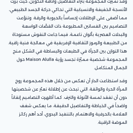
وقد تميّزت المجموعة بثراء التفاصيل وأناقة التكوين، حيث برزت
الأنسجة الخفيفة والانسيابية التي تحاكي حركة الجسد الطبيعي،
مما أضفى على الإطلالات إحساساً بالحيوية والرقة. وتنوّعت
التصاميم بين الفساتين المطبوعة ذات القصّات الواسعة
والبدلات العصرية بألوان ناعمة، فيما جاءت النقوش مستوحاة
من الطبيعة والرموز الثقافية الإفريقية في معالجة فنية راقية.
هذا التوازن بين الجرأة في الطبعات والبساطة في الشكل منح
المجموعة شخصية مميّزة تجسد رؤية Maison Alulla حول
الجمال المتكامل.
وقد استطاعت الدار أن تعكس من خلال هذه المجموعة روح
المرأة الحرة والواثقة، التي تبحث عن إطلالة تعبّر عن شخصيتها
دون أن تفقد لمسة الأنوثة والترف. كما أظهرت التصاميم إتقاناً
واضحاً في الخياطة والتفاصيل الدقيقة، ما يعكس شغف
العلامة بالحرفية والاهتمام بالتنفيذ اليدوي، أحد أهم ركائز
الموضة الراقية.