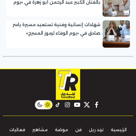
بالفنان الكبير عبد الرحمن أبو زهرة في «يوم
الوفاء لرموز المسرح»
شهادات إنسانية وفنية تستعيد مسيرة ياسر
صادق في «يوم الوفاء لرموز المسرح»
بالمهرجان القومي للمسرح المصري
instagram
tiktok
youtube
twitter
facebook
الرئيسية
ترند ريل
فن
موضة
مشاهير
فعاليات