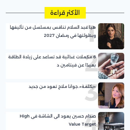
الأكثر قراءة
1
هيا عبد السلام تنافس بمسلسل من تأليفها
وبطولتها في رمضان 2027
2
6 مكملات غذائية قد تساعد على زيادة الطاقة
بعيدًا عن فيتامين د
3
«بكلمة»..جوانا ملاح تعود من جديد
4
صدام حسين يعود الى الشاشة فى High
Value Target