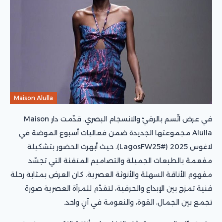
Maison Alulla
في عرض اتّسم بالرقيّ والانسجام البصري، قدّمت دار Maison
Alulla مجموعتها الجديدة ضمن فعاليات أسبوع الموضة في
لاغوس 2025 (#LagosFW25)، حيث أبهرت الحضور بتشكيلة
مفعمة بالطبعات الجميلة والتصاميم المتقنة التي تجسّد
مفهوم الأناقة السهلة والأنوثة العصرية. كان العرض بمثابة رحلة
فنية تمزج بين الإبداع والحرفية، لتقدّم للمرأة العصرية صورة
تجمع بين الجمال، القوة، والنعومة في آنٍ واحد.