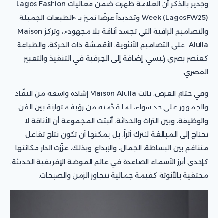
وجدير بالذكر أن العلامة ظهرت ضمن فعاليات Lagos Fashion
Week (LagosFW25) وتحديداً عرضًا تميز بـ «الطبعات الجميلة
والتصاميم الراقية التي تجسد أناقة بلا مجهود».، وتركز Maison
Alulla على التصاميم الأنثوية، الأقمشة ذات الحركة، والطباعة
كعنصر بصري رئيسي، إضافة إلى الحِرَفية في التنفيذ والتعبير
العصري.
وفي ختام العرض، نالت Maison Alulla إشادة واسعة من النقّاد
والجمهور على حد سواء، لما قدّمته من رؤية متوازنة بين الفن
والوظيفة، وبين التراث والحداثة. أثبتت المجموعة أن الأناقة لا
تحتاج إلى المبالغة لتترك أثراً، بل يمكنها أن تكون نتاج تفاعل
متناغم بين البساطة، الجمال، والإبداع. وبذلك، عزّزت الدار مكانتها
كإحدى أبرز الأسماء الصاعدة في عالم الموضة الإفريقية الحديثة،
محتفية بالأنوثة كقيمة جمالية تتجاوز الزمن والصيحات.