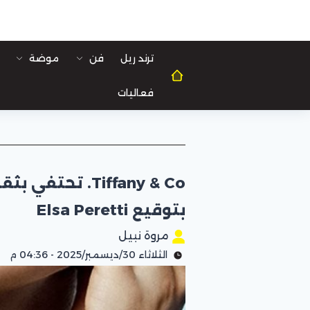
ترند ريل
فن
موضة
فعاليات
بتوقيع Elsa Peretti
مروة نبيل
الثلاثاء 30/ديسمبر/2025 - 04:36 م