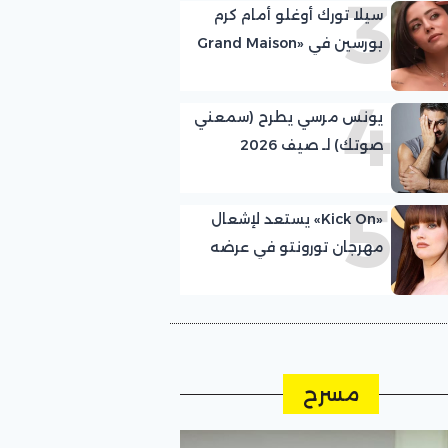
3
سيلا تورك أوغلو أمام كرم
بورسين في «Grand Maison
Istanbul»
4
يونس مرسي يطرح (سمعني
صوتك) لـ صيف 2026
5
«Kick On» يستعد لإشعال
مهرجان تورونتو في عرضه
العالمي الأول
مسرح