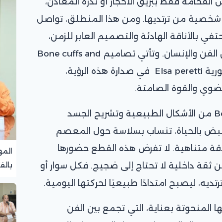
س الفخامة فقط ببريق الأحجار أو ندرة المعادن،
 شخصية من ترتديها. ومن هذا المنطلق، تواصل
 كدار تحتفي بالأناقة الهادئة والتصميم العابر للزمن،
عبر أيقوناتها الخالدة التي تجمع بين الفن والإنسان. وتأتي تصاميم Bone cuffs and
rings من توقيع المصممة الأسطورية Elsa peretti في صدارة هذه الرؤية،
العضوي والقوة الصامتة.
استوحت إلسا بيريتي مجموعة Bone من الأشكال الطبيعية وتشريح الجسد
تنبض بالحياة، تنساب بسلاسة حول المعصم
دقة متناهية. لا تفرض هذه القطع حضورها
المه
عن ثقة داخلية لا تحتاج إلى ضجيج. فكل سوار أو
بالف
تجرب
ديه، ليصبح امتدادًا طبيعيًا لحركتها اليومية.
ر وخواتم Bone بأسطحها المنحوتة بعناية، التي تجمع بين الفن