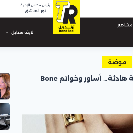
رئيس مجلس الإدارة
نور العاشق
مشاهير
لايف ستايل
موضة
Tiffany & Co. تحتفي بثقة هادئة… أساور وخواتم Bone