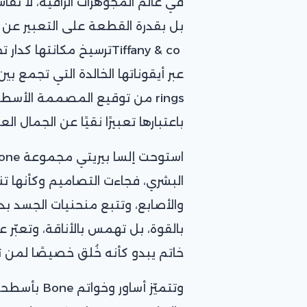
في عالم المجوهرات الراقية، لا تُقا
بل بقدرة القطعة على التعبير عن
Tiffany & coترسيخ مكانتها
باعتبارها تعبيرًا نقيًا عن الجمال 
البشري، فجاءت التصاميم وكأنها 
والأصابع، وتتبع منحنيات الجسد ب
بالقوة، بل تهمس بالأناقة، وتعبّر 
خاتم يبدو كأنه خُلق خصيصًا لمن ترت
وتتميّز أساو