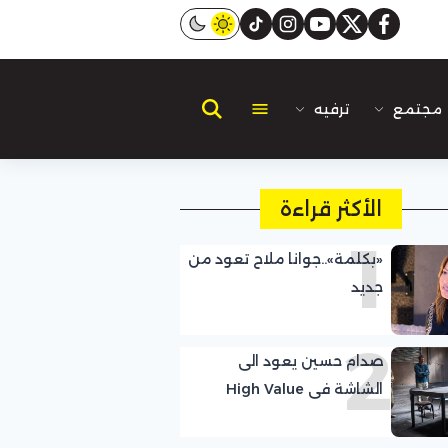
instagram
tiktok
youtube
twitter
facebook
مجتمع
ترفيه
الأكثر قراءة
1
«بكلمة»..جوانا ملاح تعود من
جديد
2
صدام حسين يعود الى
الشاشة فى High Value
Target