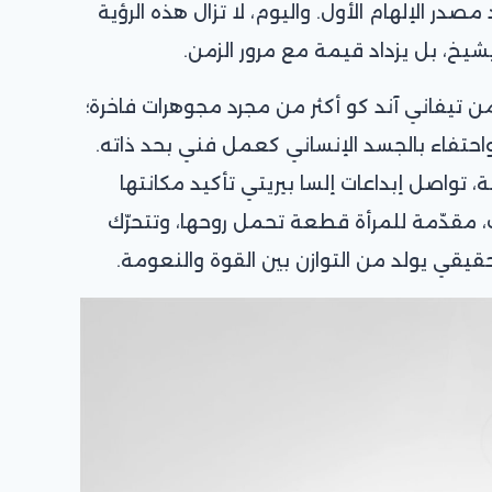
در الإلهام الأول. واليوم، لا تزال هذه الرؤية
شيخ، بل يزداد قيمة مع مرور الزمن.
تامًا تجسّد أساور وخواتم Bone من تيفاني آند كو أكثر من مجرد مجوهرات فاخرة؛
واحتفاء بالجسد الإنساني كعمل فني بحد ذاته.
ة، تواصل إبداعات إلسا بيريتي تأكيد مكانتها
، مقدّمة للمرأة قطعة تحمل روحها، وتتحرّك
قيقي يولد من التوازن بين القوة والنعومة.