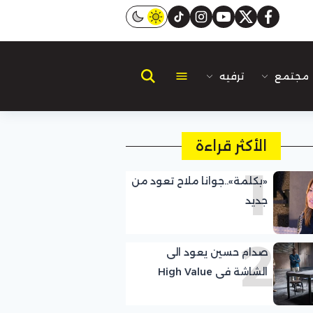
instagram
tiktok
youtube
twitter
facebook
مجتمع
ترفيه
الأكثر قراءة
1
«بكلمة»..جوانا ملاح تعود من
جديد
2
صدام حسين يعود الى
الشاشة فى High Value
Target