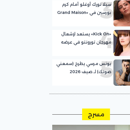
3
سيلا تورك أوغلو أمام كرم
بورسين في «Grand Maison
Istanbul»
4
«Kick On» يستعد لإشعال
مهرجان تورونتو في عرضه
العالمي الأول
5
يونس مرسي يطرح (سمعني
صوتك) لـ صيف 2026
مسرح