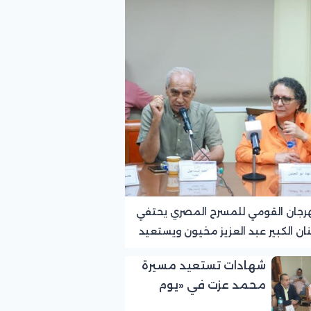
رجان القومي للمسرح المصري يحتفي
نان الكبير عبد العزيز مخيون ويستعيد
ته الرائدة في المسرح الريفي
شهادات تستعيد مسيرة
محمد عزت في «يوم
الوفاء لرموز المسرح»