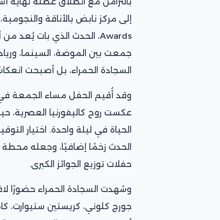
بالتزامن مع انطلاق عطلة نهاية أس
Awards، الحدث الذي بات يُعد 
جمعت بين الموضة، السينما، وريادة
السجادة الحمراء، بل أصبحت انعكاسًا 
عكست روح كاليفورنيا العصرية، ح
الحياة في ليلة واحدة. اختيار التو
الحدث زخمًا إضافيًا، وجعله محطة
حفلات توزيع الجوائز الكبرى.
وشهدت السجادة الحمراء حضورًا لاف
جورج كلوني، كريستين ستيوارت، كامي