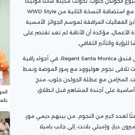
بوع الجولدن جلوب، تحوّلت مدينة سانتا مونيكا
إلى مركز نابض بالأناقة والنجومية، مع استضافة النسخة الثانية من WWD Style
من أبرز الفعاليات المرافقة لموسم الجوائز. الأمسية
 الأعمال، مؤكدة أن الأناقة لم تعد تقتصر على
للرؤية والتأثير الثقافي.
وقد أُقيم الحفل مساء الجمعة في فندق Regent Santa Monica، في أجواء راقية
يث تلاقى نجوم هوليوود مع رموز الموضة ونمط
قيت، المتزامن مع عطلة الجولدن جلوب، منح
 أساسية على أجندة المشاهير قبل انطلاق
المه
بالف
تجرب
تًا لعدد كبير من النجوم، من بينهم ديمي مور،
رون دياز، وإميلي بلانت، إلى جانب باميلا