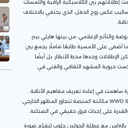
ت إطلالاتهم بين الكلاسيكية الراقية واللمسات
لأساليب عكس روح الحفل، الذي يحتفي بالاختلاف
اقة.
ة والتأثير الإعلامي، من بينها هايلي بيبر،
ا أضفى على الأمسية طابعًا شاملًا يجمع بين
 الإطلالات وحدها محط الأنظار، بل أيضًا
 عكست حيوية المشهد الثقافي والفني في
 ساهمت في إعادة تعريف مفاهيم الأناقة،
الريادة، والتأثير، ليؤكد WWD Style Awards مكانته كمنصة تتجاوز المظهر الخارجي،
 والقدرة على إحداث فرق حقيقي في الصناعة.
وختاماً جاءت WWD Style Awards بالتزامن مع عطلة الجولدن جلوب لتقدّم صورة