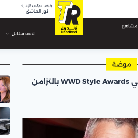
رئيس مجلس الإدارة
نور العاشق
مشاهير
لايف ستايل
موضة
نجوم هوليوود يتألقون في WWD Style Awards بالتزامن