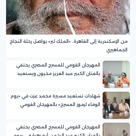
من الإسكندرية إلى القاهرة.. «الملك لير» يواصل رحلة النجاح
الجماهيري
المهرجان القومي للمسرح المصري يحتفي
بالفنان الكبير عبد العزيز مخيون ويستعيد
تجربته الرائدة في المسرح الريفي
شهادات تستعيد مسيرة محمد عزت في «يوم
الوفاء لرموز المسرح» بالمهرجان القومي
للمسرح المصري
المهرجان القومي للمسرح المصري يحتفي
بالفنان الكبير عبد الرحمن أبو زهرة في «يوم