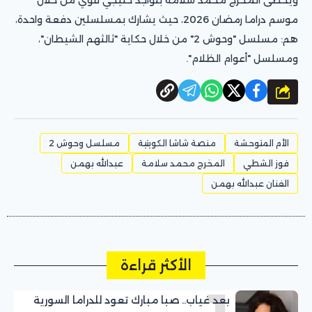
موسم دراما رمضان 2026، حيث يشارك بمسلسلين دفعة واحدة،
هم: مسلسل "وحوش 2" من خلال حكاية "ثالثهم الشيطان"،
ومسلسل "أعوام الظلام".
شارك
الأم المتوحشة
منصة شاشا الكويتية
مسلسل وحوش 2
فوز الشطي
المخرج محمد سلامة
عبدالله بهمن
الفنان عبدالله بهمن
الأكثر قراءة
بعد غياب.. صبا مبارك تعود للدراما السورية