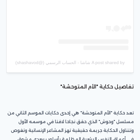
A post shared by شاشا - الحساب الرسمي (@shashavod)
تفاصيل حكاية "الأم المتوحشة"
تعد حكاية "الأم المتوحشة" هي إحدى حكايات الموسم الثاني من
مسلسل "وحوش" الذي حقق نجاحا لافتا في موسمه الأول
وتتناول الحكاية جريمة حقيقية تهز المشاعر الإنسانية وتغوص
في أعماق النفس البشرية المظلمة بأسلوب سردي مشوق