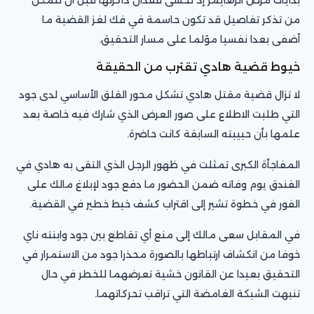
من تذكر تفاصيل قد تكون حاسمة في فك لغز القضية ما
أضفى بعدا نفسيا مؤلما على مسار التحقيق.
خيوط قضية هادي تقترب من الحقيقة
لا تزال قضية مقتل هادي تشكل محور القلق الأساسي لدى جود
التي طلبت الاطلاع على صور العرض الذي شارك فيه خاصة بعد
علمها بأن حبيبته السابقة كانت حاضرة.
المفاجأة الكبرى تمثلت في ظهور الرجل الذي التقى به هادي في
الفندق يوم وفاته ضمن الحضور ما دفع جود لإبلاغ مالك على
الفور في خطوة تشير إلى اقتراب كشف خيط خطير في القضية.
في المقابل سعى مالك إلى منع أي تقاطع بين جود وابنته ناي
خوفا من انكشاف ارتباطها بالصورة محذرا جود من الاستمرار في
التحقيق بعيدا عن القانون خشية تعرضهما للخطر في حال
تنبهت الشبكة الغامضة التي تراقب تحركاتهما.