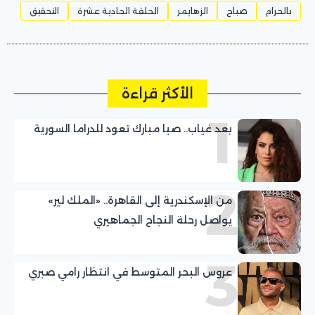
بالحرام
صباح
الزهايمر
الحلقة الحادية عشرة
التحقيق
الأكثر قراءة
1
بعد غياب.. صبا مبارك تعود للدراما السورية
2
من الإسكندرية إلى القاهرة.. «الملك لير»
يواصل رحلة النجاح الجماهيري
3
عروس البحر المتوسط في انتظار رامي صبري