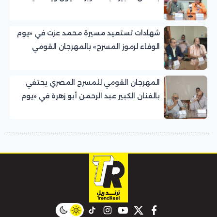
تجربته الرائدة في المسرح الريفي
شهادات تستعيد مسيرة محمد عزت في «يوم
الوفاء لرموز المسرح» بالمهرجان القومي
للمسرح المصري
المهرجان القومي للمسرح المصري يحتفي
بالفنان الكبير عبد الرحمن أبو زهرة في «يوم
الوفاء لرموز المسرح»
instagram
tiktok
youtube
twitter
facebook