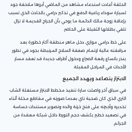
الحلقة أعادت استدعاء مشاهد من الماضي أبرزها ملاحقة جود
لسيارة سوداء رباعية الدفع في تذكير درامي بالحادث الذي تسبب
بإعاقة زوجة مالك الدائمة ما يوحي بأن الجراح القديمة لا تزال
تلقي بظلالها الثقيلة على الحاضر.
على خط درامي موازي دخل ماهر منطقة أكثر خطورة بعد
مرافقته عالية لإتمام صفقة السلاح المرتبطة بجود في تطور
ينذر باتساع رقعة الصراع ودخول أطراف جديدة قد تعقد مسار
الأحداث في المراحل المقبلة.
الابتزاز يتصاعد ويهدد الجميع
في سياق آخر واصلت سارة تنفيذ مخطط الابتزاز مستغلة الشاب
الثري الذي كان ضحية ناي بعدما صورته في مقاطع مخلة أثناء
تخديره وأجبرته على فتح خزنة والده وتصوير مستندات حساسة
في تصعيد خطير يكشف حجم التورط داخل شبكة معقدة من
الجرائم.