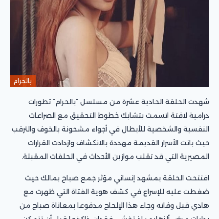
بالحرام
شهدت الحلقة الحادية عشرة من مسلسل “بالحرام” تطورات
درامية لافتة اتسمت بتشابك خطوط التحقيق مع الصراعات
النفسية والشخصية للأبطال في أجواء مشحونة بالخوف والترقب
حيث باتت الأسرار القديمة مهددة بالانكشاف وازدادت القرارات
المصيرية التي قد تقلب موازين الأحداث في الحلقات المقبلة.
افتتحت الحلقة بمشهد إنساني مؤثر جمع صباح بمالك حيث
ضغطت عليه للإسراع في كشف هوية الفتاة التي ظهرت مع
هادي قبل وفاته وجاء هذا الإلحاح مدفوعا بمعاناة صباح من
بدايات مرض ألزهايمر إذ تخشى فقدان ذاكرتها قبل أن تتمكن