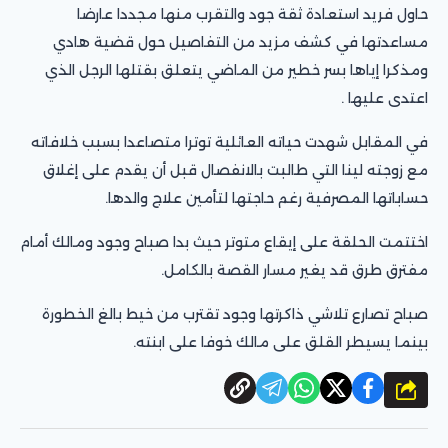
حاول فريد استعادة ثقة جود والتقرب منها مجددا عارضا
مساعدتها في كشف مزيد من التفاصيل حول قضية هادي
ومذكرا إياها بسر خطير من الماضي يتعلق بقتلها الرجل الذي
اعتدى عليها .
في المقابل شهدت حياته العائلية توترا متصاعدا بسبب خلافاته
مع زوجته لينا التي طالبت بالانفصال قبل أن يقدم على إغلاق
حساباتها المصرفية رغم حاجتها لتأمين علاج والدها.
اختتمت الحلقة على إيقاع متوتر حيث بدا صباح وجود ومالك أمام
مفترق طرق قد يغير مسار القصة بالكامل.
صباح تصارع تلاشي ذاكرتها وجود تقترب من خيط بالغ الخطورة
بينما يسيطر القلق على مالك خوفا على ابنته.
شارك