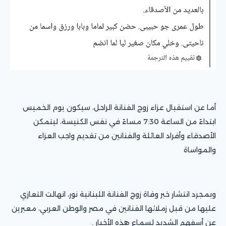
أما عن استقبال عزاء زوج الفنانة الراحل، سيكون يوم الخميس
ابتداءً من الساعة 7:30 مساءً في نفس الكنيسة، ليتمكن
الأصدقاء وأفراد العائلة والفنانين من تقديم واجب العزاء
والمواساة
وبمجرد انتشار خبر وفاة زوج الفنانة اللبنانية نور، انهالت التعازي
عليها من قبل زملائها الفنانين في مصر والوطن العربي، معبرين
عن أسفهم الشديد لسماع هذه الأخبار .