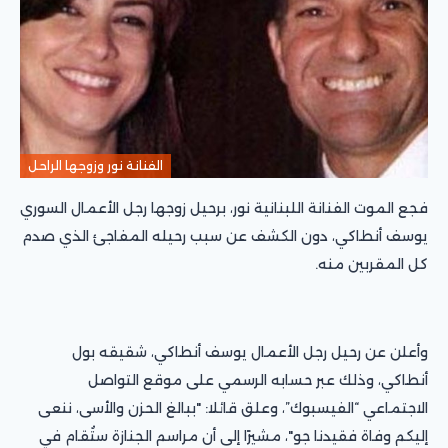
الفنانة نور وزوجها الراحل
فجع الموت الفنانة اللبنانية نور، برحيل زوجها رجل الأعمال السوري
يوسف أنطاكي، دون الكشف عن سبب رحيله المفاجئ الذي صدم
كل المقربين منه.
وأعلن عن رحيل رجل الأعمال يوسف أنطاكي، شقيقه بول
أنطاكي، وذلك عبر حسابه الرسمي على موقع التواصل
الاجتماعي “الفيسبوك”، وعلق قائلا: "ببالغ الحزن والأسى، ننعى
إليكم وفاة فقيدنا جو"، مشيرًا إلى أن مراسم الجنازة ستُقام في