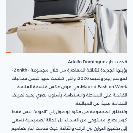
قدّمت دار Adolfo Domínguez
رؤيتها الجديدة للأناقة المعاصرة من خلال مجموعة «Zenith»
لموسم ربيع وصيف 2026، والتي كشفت عنها ضمن فعاليات
Madrid Fashion Week، في عرض عكس فلسفة العلامة
القائمة على البساطة والاستدامة، بأسلوب بصري يعيد تعريف
الفخامة بعيدًا عن المبالغة.
وتنطلق المجموعة من فكرة الوصول إلى “الذروة”، ليس فقط
كرمز بصري مستوحى من السماء، بل كحالة تصميمية تسعى
إلى تحقيق التوازن بين الراحة والأناقة، حيث قدمت الدار تصاميم