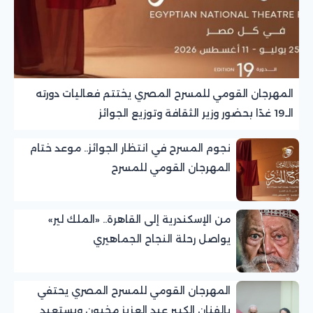
المهرجان القومي للمسرح المصري يختتم فعاليات دورته
الـ19 غدًا بحضور وزير الثقافة وتوزيع الجوائز
نجوم المسرح في انتظار الجوائز.. موعد ختام
المهرجان القومي للمسرح
من الإسكندرية إلى القاهرة.. «الملك لير»
يواصل رحلة النجاح الجماهيري
المهرجان القومي للمسرح المصري يحتفي
بالفنان الكبير عبد العزيز مخيون ويستعيد