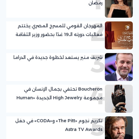
1
رمضان
2
المهرجان القومي للمسرح المصري يختتم
فعاليات دورته الـ19 غدًا بحضور وزير الثقافة
وتوزيع الجوائز
3
شريف منير يستعد لخطوة جديدة في الدراما
4
Boucheron تحتفي بجمال الإنسان في
مجموعة High Jewelry الجديدة «Human
Being»
5
تكريم نجوم «The Pitt» و«CODA» في حفل
Astra TV Awards