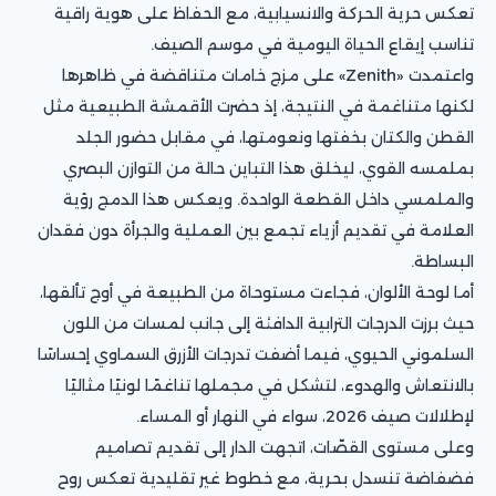
تعكس حرية الحركة والانسيابية، مع الحفاظ على هوية راقية
تناسب إيقاع الحياة اليومية في موسم الصيف.
واعتمدت «Zenith» على مزج خامات متناقضة في ظاهرها
لكنها متناغمة في النتيجة، إذ حضرت الأقمشة الطبيعية مثل
القطن والكتان بخفتها ونعومتها، في مقابل حضور الجلد
بملمسه القوي، ليخلق هذا التباين حالة من التوازن البصري
والملمسي داخل القطعة الواحدة. ويعكس هذا الدمج رؤية
العلامة في تقديم أزياء تجمع بين العملية والجرأة دون فقدان
البساطة.
أما لوحة الألوان، فجاءت مستوحاة من الطبيعة في أوج تألقها،
حيث برزت الدرجات الترابية الدافئة إلى جانب لمسات من اللون
السلموني الحيوي، فيما أضفت تدرجات الأزرق السماوي إحساسًا
بالانتعاش والهدوء، لتشكل في مجملها تناغمًا لونيًا مثاليًا
لإطلالات صيف 2026، سواء في النهار أو المساء.
وعلى مستوى القصّات، اتجهت الدار إلى تقديم تصاميم
فضفاضة تنسدل بحرية، مع خطوط غير تقليدية تعكس روح