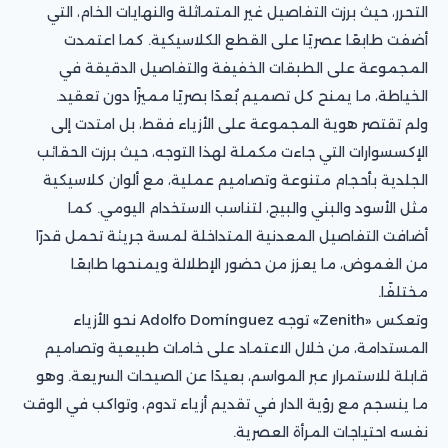
التحرر، حيث برزت التفاصيل غير المتماثلة والنهايات الخام، التي
أضفت طابعًا عصريًا على القطع الكلاسيكية. كما اعتمدت
المجموعة على الطبقات الخفيفة والتفاصيل الدقيقة في
الخياطة، ما يمنح كل تصميم بُعدًا بصريًا مميزًا دون تعقيد.
ولم تقتصر هوية المجموعة على الأزياء فقط، بل امتدت إلى
الإكسسوارات التي جاءت مكملة لهذا التوجه، حيث برزت الحقائب
الجلدية بأحجام متنوعة وتصاميم عملية، مع ألوان كلاسيكية
مثل الأسود والبني والبيج، لتناسب الاستخدام اليومي. كما
أضافت التفاصيل المعدنية المتداخلة لمسة جريئة تحمل قدرًا
من الغموض، ما يعزز من حضور الإطلالة ويمنحها طابعًا
مختلفًا.
وتعكس «Zenith» توجه Adolfo Domínguez نحو الأزياء
المستدامة، من خلال الاعتماد على خامات طبيعية وتصاميم
قابلة للاستمرار عبر المواسم، بعيدًا عن الصيحات السريعة. وهو
ما ينسجم مع رؤية الدار في تقديم أزياء تدوم، وتواكب في الوقت
نفسه احتياجات المرأة العصرية.