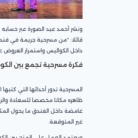
ونشر أحمد عيد الصورة عبر حسابه 
قائلا: “من مسرحية جريمة في فندق
داخل الكواليس واستمرار العروض على
فكرة مسرحية تجمع بين الكوم
المسرحية تدور أحداثها التي كتبه
ظاهره مكانا مخصصا للسعادة والراح
غامضة داخل الفندق ما يحول المكان
غير المتوقعة.
ويعتمد العمل على المزج بين الك