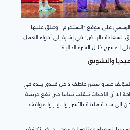
الرسمي على موقع “إنستجرام”، وعلق عليها
 السعادة بالرياض” في إشارة إلى أجواء العمل
 المسرح خلال الفترة الحالية.
يديا والتشويق
ا المؤلف عمرو سمير عاطف داخل فندق يبدو في
ة إلا أن الأحداث تنقلب تماما حين تقع جريمة
 إلى ساحة مليئة بالأسرار والتوتر والمواقف
وميديا السوداء وعناصر الغموض حيث تنكشف