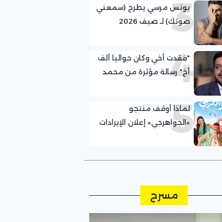
3
يونس مرسي يطرح (سمعني
صوتك) لـ صيف 2026
4
"فقدت أخي وكان حواليا ألف
أخ" رسالة مؤثرة من محمد
هنيدي بعد وفاة شقيقه
5
لماذا أوقف منتجو
«الجواهرجي» إعلان الإيرادات
اليومية؟
مسرح