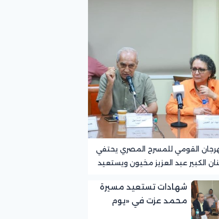
رجان القومي للمسرح المصري يحتفي
نان الكبير عبد العزيز مخيون ويستعيد
ته الرائدة في المسرح الريفي
شهادات تستعيد مسيرة
محمد عزت في «يوم
الوفاء لرموز المسرح»