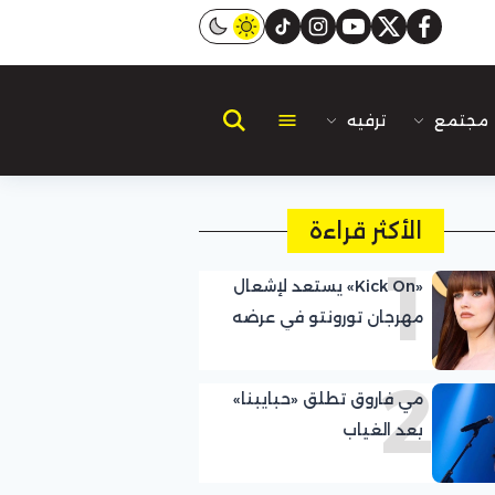
instagram
tiktok
youtube
twitter
facebook
مجتمع
ترفيه
الأكثر قراءة
1
«Kick On» يستعد لإشعال
مهرجان تورونتو في عرضه
العالمي الأول
2
مي فاروق تطلق «حبايبنا»
بعد الغياب