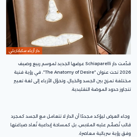
دار أزياء سكياباريلي
قدّمت دار Schiaparelli عرضها الجديد لموسم ربيع وصيف
2026 تحت عنوان "The Anatomy of Desire"، في رؤية فنية
مختلفة تمزج بين الجسد والخيال، وتحوّل الأزياء إلى لغة تعبير
تتجاوز حدود الموضة التقليدية.
وجاء العرض ليؤكد مجددًا أن الدار لا تتعامل مع الجسد كمجرد
قالب تُصمَّم عليه الملابس، بل كمساحة إبداعية تُعاد صياغتها
وفق رؤية سريالية معاصرة.