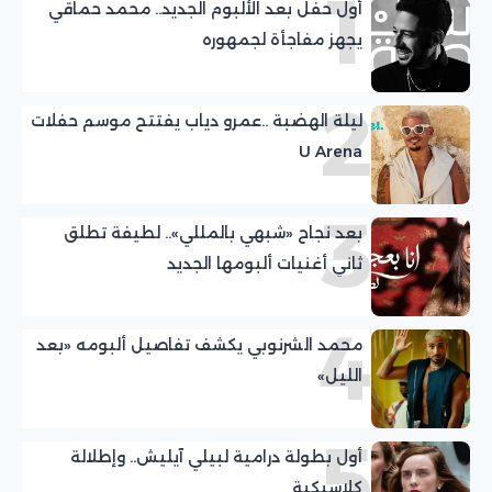
1
أول حفل بعد الألبوم الجديد.. محمد حماقي
يجهز مفاجأة لجمهوره
2
ليلة الهضبة ..عمرو دياب يفتتح موسم حفلات
U Arena
3
بعد نجاح «شبهي بالمللي».. لطيفة تطلق
ثاني أغنيات ألبومها الجديد
4
محمد الشرنوبي يكشف تفاصيل ألبومه «بعد
الليل»
5
أول بطولة درامية لبيلي آيليش.. وإطلالة
كلاسيكية