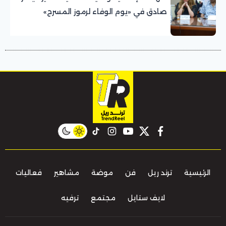
صادق في «يوم الوفاء لرموز المسرح»
بالمهرجان القومي للمسرح المصري
instagram
tiktok
youtube
twitter
facebook
الرئيسية
ترند ريل
فن
موضة
مشاهير
فعاليات
لايف ستايل
مجتمع
ترفيه