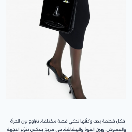
فكل قطعة بدت وكأنها تحكي قصة مختلفة، تتراوح بين الجرأة
والغموض، وبين القوة والهشاشة، في مزيج يعكس تنوّع التجربة