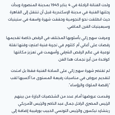
ولدت الفنانة الراحلة في 4 يناير 1945 بمدينة المنصورة وبدأت
رحلتها الفنية في مدينة الإسكندرية قبل أن تنتقل إلى القاهرة
حيث انطلقت نحو النجومية وحققت شهرة واسعة في ستينيات
وسبعينيات القرن الماضي.
وعرفت سهير زكي بأسلوبها المختلف في الرقص خاصة تقديمها
رقصات على أغاني أم كلثوم في تجربة فنية اعتبرت وقتها نقلة
نوعية في عالم الرقص الشرقي وأسهمت في تعزيز مكانتها
كواحدة من أبرز نجمات هذا الفن.
لم تقتصر شهرة سهير زكي على الساحة الفنية فقط بل امتدت
لتقديم عروض في مناسبات رفيعة المستوى ما أكسبها لقب
“راقصة الملوك والرؤساء”.
وقدمت عروضها أمام عدد من الشخصيات البارزة من بينهم
الرئيس المصري الراحل جمال عبد الناصر والرئيس الأمريكي
ريتشارد نيكسون والرئيس التونسي الحبيب بورقيبة إضافة إلى