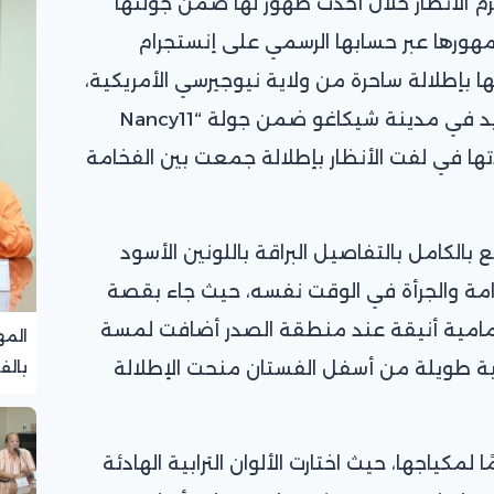
م الأنظار خلال أحدث ظهور لها ضمن جولتها
مهورها عبر حسابها الرسمي على إنستجرام
بإطلالة ساحرة من ولاية نيوجيرسي الأمريكية،
وذلك قبل توجهها لإحياء حفل جديد في مدينة شيكاغو ضمن جولة “Nancy11
ي كعادتها في لفت الأنظار بإطلالة جمعت بين الفخامة
لكامل بالتفاصيل البراقة باللونين الأسود
ة والجرأة في الوقت نفسه، حيث جاء بقصة
مامية أنيقة عند منطقة الصدر أضافت لمسة
المه
ية طويلة من أسفل الفستان منحت الإطلالة
بالف
تجرب
لمكياجها، حيث اختارت الألوان الترابية الهادئة