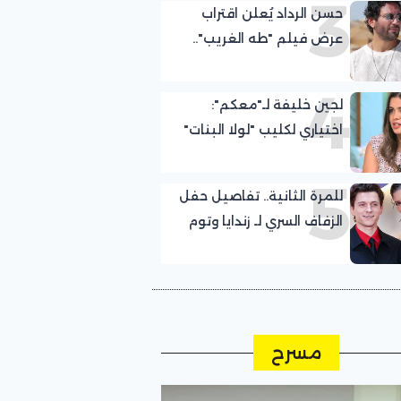
3
حسن الرداد يُعلن اقتراب
الشمالي
عرض فيلم "طه الغريب"..
إليك التفاصيل
4
لجين خليفة لـ"معكم":
اختياري لكليب "لولا البنات"
كان صدفة.. وعلمت
5
بمشاركتي مع عمرو دياب
للمرة الثانية.. تفاصيل حفل
قبل التصوير بيوم
الزفاف السري لـ زندايا وتوم
هولاند في الريف الإنجليزي
مسرح