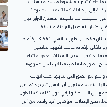
، بينما جاءت تسريحة شعرها منسدلة بأسلوب
قية إلى الإطلالة. كما اكتفت بمجموعة
لتي انسجمت مع طبيعة الفستان البراق دون
اختيار التفاصيل الهادئة والأنيقة.
لفستان فقط، بل ظهرت نانسي بثقة كبيرة أمام
درج داخلي بإضاءة خافتة أظهرت تفاصيل
 فيما بدت في بعض اللقطات العفوية أثناء
ح الصور طابعًا طبيعيًا قريبًا من جمهورها.
اسع مع الصور التي نشرتها، حيث انهالت
الها اللافت، معتبرين أن نانسي تنجح دائمًا في
جمع بين البساطة والرقي دون تكلف. كما تداول
 صور الإطلالة، مؤكدين أنها واحدة من أبرز