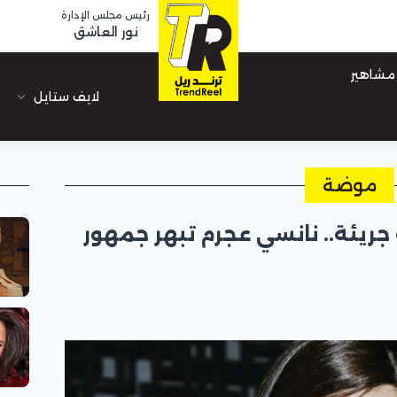
رئيس مجلس الإدارة
نور العاشق
مشاهير
لايف ستايل
موضة
جريئة.. نانسي عجرم تبهر جمهور