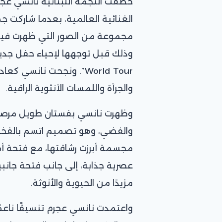
خطفت النجمة اللبنانية نانسي عجر
الغنائية العالمية، بعدما شاركت ج
مجموعة من الصور التي ظهرت فيها 
World Tour”. ونجحت نانس
والجرأة واللمسات الأنثوية الراقية.
وظهرت نانسي بفستان طويل مرصع با
والفضي، وهو تصميم اتسم بالفخام
مجسمة أبرزت رشاقتها، مع فتحة أ
عصرية جذابة، إلى جانب فتحة جانب
مزيدًا من الحيوية والأنوثة.
واعتمدت نانسي عجرم تنسيقًا ناعمًا 