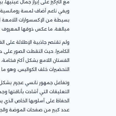
مع التركيز على إبراز جمال عينيها
ويفي ناعم أضاف لمسة رومانسية را
بسيطة من الإكسسوارات اللامعة ا
مبالغة، ما عكس ذوقها المعروف في 
ولم تقتصر جاذبية الإطلالة على ا
الكاميرا، حيث التقطت الصور على 
الفستان اللامع بشكل أكثر فخامة،
التحضيرات خلف الكواليس، وهو ما من
وتفاعل جمهور نانسي عجرم بشكل و
التعليقات التي أشادت بأناقتها وجم
الحفاظ على أسلوبها الخاص الذي ي
عدد كبير من صفحات الموضة والجمال