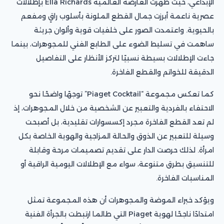
الإبداعي، حيث ظهرت العارضة العالمية Ella Richards بإطلالات
عصرية ناعمة أبرزت جمال القطع الملونة بأسلوب راقٍ ومفعم
بالحيوية. واعتمدت الصور على خلفيات قوية وألوان جريئة
ساهمت في تسليط الضوء على الطابع الفني للمجوهرات، بينما
جاءت الإطلالات بسيطة نسبيًا لتركز الأنظار على التفاصيل
الدقيقة للخواتم والقطع الفاخرة.
كما تعكس مجموعة “Piaget Cocktail” توجهًا واضحًا نحو
الاحتفاء بالفردية والتعبير عن الشخصية من خلال المجوهرات، إذ
لم تعد القطع الفاخرة مجرد إكسسوارات تقليدية، بل أصبحت
وسيلة للتعبير عن الذوق والحالة المزاجية والهوية الخاصة بكل
امرأة. لذلك حرصت الدار على تقديم تصميمات مرحة وقابلة
للتنسيق بطرق متنوعة، سواء مع الإطلالات اليومية الراقية أو
المناسبات الفاخرة.
ويؤكد خبراء الموضة والمجوهرات أن هذه المجموعة تمثل
امتدادًا ناجحًا لهوية Piaget التي طالما ارتبطت بالجرأة الفنية