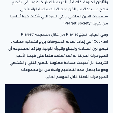
والألوان الحيوية، خاصة أن الدار تمتلك تاريخًا طويلًا في تقديم
قطع مستوحاة من الفن والحياة الاجتماعية الراقية في
سبعينيات القرن الماضي، وهي الفترة التي شكلت جزءًا أساسيًا
من هوية “Piaget Society”.
وفي النهاية، تنجح Piaget من خلال مجموعة “Piaget
Cocktail” في إعادة تقديم المجوهرات بروح احتفالية معاصرة
تجمع بين الفخامة والإبداع والجرأة اللونية. وتؤكد المجموعة أن
المجوهرات الحديثة لم تعد تعتمد فقط على قيمة الأحجار
الكريمة، بل أصبحت مساحة مفتوحة للتعبير الفني والشخصي،
وهو ما يجعل هذه التصاميم واحدة من أبرز مجموعات
المجوهرات اللافتة خلال الموسم الحالي.