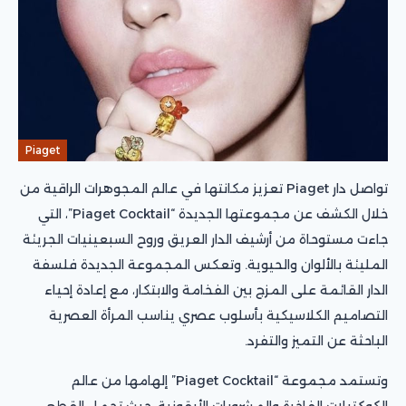
Piaget
تواصل دار Piaget تعزيز مكانتها في عالم المجوهرات الراقية من
خلال الكشف عن مجموعتها الجديدة “Piaget Cocktail”، التي
جاءت مستوحاة من أرشيف الدار العريق وروح السبعينيات الجريئة
المليئة بالألوان والحيوية. وتعكس المجموعة الجديدة فلسفة
الدار القائمة على المزج بين الفخامة والابتكار، مع إعادة إحياء
التصاميم الكلاسيكية بأسلوب عصري يناسب المرأة العصرية
الباحثة عن التميز والتفرد.
وتستمد مجموعة “Piaget Cocktail” إلهامها من عالم
الكوكتيلات الفاخرة والمشروبات الأيقونية، حيث تحمل القطع