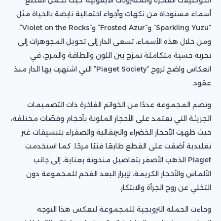
أسماء مستوحاة من نكهات وأجواء احتفالية نابضة بالحياة مثل
“Sparkling Yuzu” و“Frosted Azur” و“Violet on the Rocks”.
ومن خلال هذه الأسماء، تسعى الدار إلى تحويل المجوهرات إلى
تجربة حسية متكاملة تمزج بين اللون والطاقة والمرح، في
انعكاس واضح لروح “Piaget Society” التي اشتهرت بها الدار منذ
عقود.
وتضم المجموعة عددًا من الخواتم الفاخرة ذات التصميمات
الجريئة التي تعتمد على الأحجار الملونة بأحجام وقصّات مختلفة،
حيث ظهرت الأحجار الخضراء والبرتقالية والصفراء بتنسيقات غير
تقليدية أضفت على القطع طابعًا فنيًا مرحًا. كما استخدمت
Piaget الذهب الأصفر بتفاصيل منحوتة بعناية، إلى جانب
الألماس والأحجار الكريمة، لإبراز البعد الفخم للمجموعة دون
التخلي عن روح الجرأة والابتكار.
وجاءت الحملة الترويجية للمجموعة لتعكس هذا التوجه