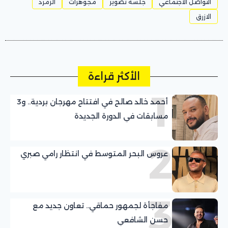
التواصل الاجتماعي
جلسة تصوير
مجوهرات
الزمرد
الازرق
الأكثر قراءة
1
أحمد خالد صالح في افتتاح مهرجان بردية.. و3
مسابقات في الدورة الجديدة
2
عروس البحر المتوسط في انتظار رامي صبري
3
مفاجأة لجمهور حماقي.. تعاون جديد مع
حسن الشافعي