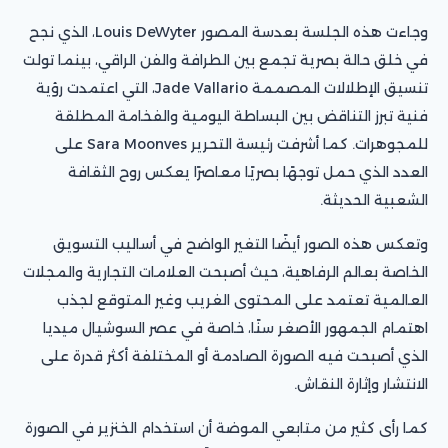
وجاءت هذه الجلسة بعدسة المصور Louis DeWyter، الذي نجح
في خلق حالة بصرية تجمع بين الطرافة والفن الراقي، بينما تولت
تنسيق الإطلالات المصممة Jade Vallario، التي اعتمدت رؤية
فنية تبرز التناقض بين البساطة اليومية والفخامة المطلقة
للمجوهرات. كما أشرفت رئيسة التحرير Sara Moonves على
العدد الذي حمل توجهًا بصريًا معاصرًا يعكس روح الثقافة
الشعبية الحديثة.
وتعكس هذه الصور أيضًا التغير الواضح في أساليب التسويق
الخاصة بعالم الرفاهية، حيث أصبحت العلامات التجارية والمجلات
العالمية تعتمد على المحتوى الغريب وغير المتوقع لجذب
اهتمام الجمهور الأصغر سنًا، خاصة في عصر السوشيال ميديا
الذي أصبحت فيه الصورة الصادمة أو المختلفة أكثر قدرة على
الانتشار وإثارة النقاش.
كما رأى كثير من متابعي الموضة أن استخدام الخنزير في الصورة