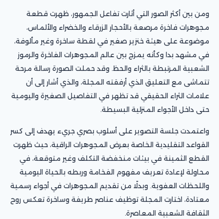
ومن بين أكثر الصور التي أثارت تفاعل الجمهور، ظهرت قطعة
مجوهرات فاخرة مرصعة بالأحجار الزرقاء والخضراء والألماس،
موضوعة على هيئة خنزير صغير في لقطة ساخرة وغير مألوفة،
في مشهد بدا وكأنه يمزج بين عالم المجوهرات الفاخرة والرموز
الشعبية المرتبطة بالثراء والحظ. وقد حملت الصورة رسالة مرحة
تتماشى مع التعليق الذي أرفقته المجلة، والذي أشار إلى أن
علامات الثراء الحقيقي قد تظهر في التفاصيل الصغيرة واليومية
حتى داخل الأجواء المنزلية البسيطة.
واعتمدت جلسة التصوير على أسلوب بصري جريء يهدف إلى كسر
القواعد التقليدية الخاصة بعرض المجوهرات الراقية، حيث ظهرت
القطع الثمينة في بيئات منخفضة التكلف وغير متوقعة، في
محاولة لإعادة تعريف مفهوم الفخامة وربطه بالحياة اليومية
واللحظات العفوية. وبدلًا من تقديم المجوهرات في أجواء رسمية
معتادة، اختارت المجلة توظيف عناصر طريفة وساخرة تعكس روح
الثقافة الشعبية المعاصرة.