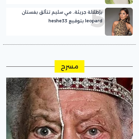
5
بإطلالة جريئة.. مي سليم تتألق بفستان
leopard بتوقيع heshe33
مسرح