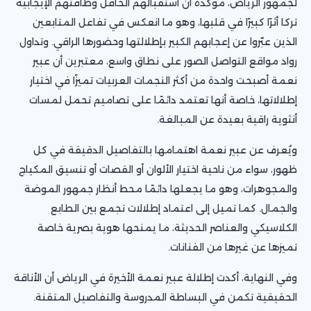
لجمهور الرياض، مؤكدة أن استقبالهم الحافل وطاقتهم الإيجابية
تركا أثرًا كبيرًا في قلبها، وهو ما انعكس في تفاعل المتابعين
الذين عبّروا عن إعجابهم الكبير بإطلالتها وحضورها الراقي. وتداول
رواد مواقع التواصل الصور على نطاق واسع، معتبرين أن عبير
نعمة أصبحت واحدة من أكثر النجمات العربيات تميزًا في اختيار
إطلالاتها، خاصة أنها تعتمد دائمًا على تصاميم تحمل لمسات
أنثوية راقية بعيدة عن المبالغة.
ويُعرف عن عبير نعمة اهتمامها بالتفاصيل الدقيقة في كل
ظهور، سواء من ناحية اختيار الألوان أو القصات أو تنسيق المكياج
والمجوهرات، وهو ما يجعلها دائمًا محط أنظار جمهور الموضة
والجمال. كما تميل إلى اعتماد إطلالات تجمع بين الطابع
الكلاسيكي والعناصر الحديثة، ما يمنحها هوية بصرية خاصة
تميزها عن غيرها من الفنانات.
وفي النهاية، أكدت إطلالة عبير نعمة الأخيرة في الرياض أن الأناقة
الحقيقية تكمن في البساطة المدروسة والتفاصيل المتقنة.