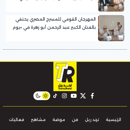
للمسرح المصري
المهرجان القومي للمسرح المصري يحتفي
بالفنان الكبير عبد الرحمن أبو زهرة في «يوم
الوفاء لرموز المسرح»
instagram
tiktok
youtube
twitter
facebook
الرئيسية
ترند ريل
فن
موضة
مشاهير
فعاليات