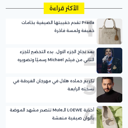
الأكثر قراءة
1
Prada تقدم حقيبتها الصيفية بخامات
خفيفة ولمسة فاخرة
2
بعد نجاح الجزء الاول.. بدء التحضير للجزء
الثاني من فيلم Michael رسميًا وتصويره
نهاية العام الجاري
3
تكريم حماده هلال في مهرجان الغردقة في
نسخته الرابعة
4
أحذية LOEWE الـMule تتصدر مشهد الموضة
بألوان صيفية منعشة