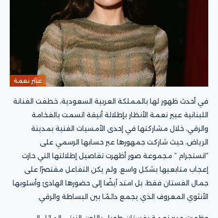
عبير نعمة
في أحدث ظهور لها بالمملكة العربية السعودية، خطفت الفنانة
اللبنانية عبير نعمة الأنظار بإطلالة أنيقة اتسمت بالفخامة
والرقي، خلال مشاركتها في إحدى الأمسيات الفنية بمدينة
الرياض، حيث شاركت جمهورها عبر حسابها الرسمي على
“انستجرام ” مجموعة صور أظهرت تفاصيل إطلالتها التي حازت
إعجاب متابعيها بشكل واسع. ولم يكن التفاعل مقتصرًا على
جمال الفستان فقط، بل امتد أيضًا إلى حضورها الهادئ وأسلوبها
الأنثوي المعروف الذي يجمع دائمًا بين البساطة والرقي.
وظهرت عبير نعمة بفستان طويل باللون الزيتي المائل إلى