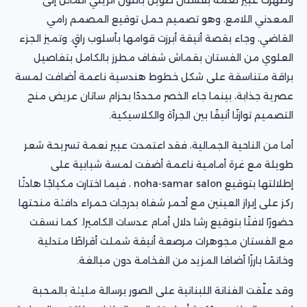
المعدني اللامع، وهو تصميم حمل توقيع المصمم رامي
القاضي، وجاء بقصة أنيقة أبرزت قوامها بأسلوب راقٍ. وتميز الجزء
العلوي من الفستان بقماش شفاف مطرز بالكامل بتفاصيل
براقة متناسقة على شكل خطوط هندسية ناعمة أضافت لمسة
عصرية جذابة، بينما جاء الخصر محددًا بحزام ساتان عريض منح
التصميم توازنًا أنيقًا بين الجرأة والكلاسيكية.
أما من الناحية الجمالية، فقد اعتمدت عبير نعمة تسريحة شعر
طويلة مع غرة أمامية ناعمة أضفت لمسة شبابية على
إطلالتها بتوقيع noha-samar salon ، فيما اختارت مكياجًا هادئًا
ركز على إبراز العينين مع أحمر شفاه بدرجات حمراء دافئة منحتها
حضورًا لافتًا بتوقيع رشا دلال أمام عدسات الكاميرا. كما نسقت
مع الفستان مجوهرات مرصعة أنيقة شملت أقراطًا متدلية
وخاتمًا بارزًا أضافا المزيد من الفخامة دون مبالغة.
وقد علّقت الفنانة اللبنانية على الصور برسالة مليئة بالمحبة