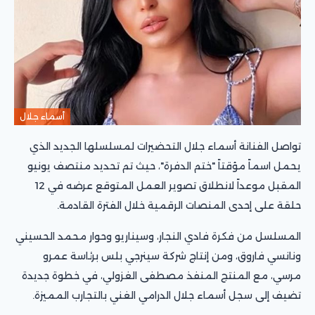
أسماء جلال
تواصل الفنانة أسماء جلال التحضيرات لمسلسلها الجديد الذي
يحمل اسماً مؤقتاً "ختم الدفرة"، حيث تم تحديد منتصف يونيو
المقبل موعداً لانطلاق تصوير العمل المتوقع عرضه في 12
حلقة على إحدى المنصات الرقمية خلال الفترة القادمة.
المسلسل من فكرة فادي النجار، وسيناريو وحوار محمد الحسيني
ونانسي فاروق، ومن إنتاج شركة سينرجي بلس برئاسة عمرو
مرسي، مع المنتج المنفذ مصطفى الغزولي، في خطوة جديدة
تضيف إلى سجل أسماء جلال الدرامي الغني بالتجارب المميزة.