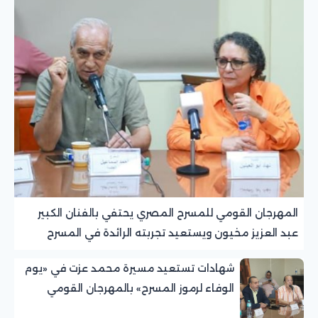
المهرجان القومي للمسرح المصري يحتفي بالفنان الكبير
عبد العزيز مخيون ويستعيد تجربته الرائدة في المسرح
الريفي
شهادات تستعيد مسيرة محمد عزت في «يوم
الوفاء لرموز المسرح» بالمهرجان القومي
للمسرح المصري