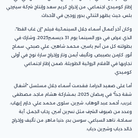
إطار كوميدي اجتماعي، من إخراج كريم سعد وإنتاج شركة سينرجي
بلس، حيث يظهر الثنائي بدور زوجين في الأحداث.
وكان آخر أعمال أسماء جلال السينمائية فيلم "إن غاب القط"،
الذي عرض في دور السينما يوم 31 ديسمبر2025، وشارك في
بطولته كل من آسر ياسين، محمد شاهين، علي صبحي، سماح
أنور، كارمن بصيبص، وتأليف أيمن وتار وإخراج سارة نوح في أولى
تجاربها في الأفلام الروائية الطويلة، ضمن إطار اجتماعي
كوميدي.
أما على صعيد الدراما، فقدمت أسماء جلال مسلسل "أشغال
شقة جداً" في رمضان 2025، بمشاركة هشام ماجد، مصطفى
غريب، أحمد عبد الوهاب، شيرين، سلوى محمد علي، حازم إيهاب،
وعدد من ضيوف الشرف مثل نسرين أمين، رحاب الجمل، آية
سماحة، ناهد السباعي، سوسن بدر، دنيا ماهر، من تأليف وإخراج
خالد دياب وشيرين دياب.