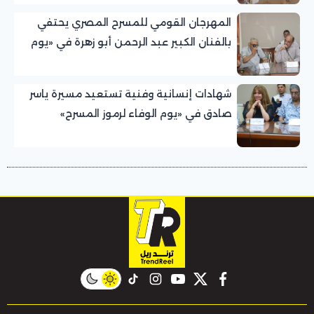
المهرجان القومي للمسرح المصري يحتفي
بالفنان الكبير عبد الرحمن أبو زهرة في «يوم
الوفاء لرموز المسرح»
شهادات إنسانية وفنية تستعيد مسيرة ياسر
صادق في «يوم الوفاء لرموز المسرح»
بالمهرجان القومي للمسرح المصري
instagram
tiktok
youtube
twitter
facebook