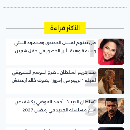
الأكثر قراءة
1
من بينهم لميس الحديدي ومحمود الليثي
وبسمة وهبة.. أبرز الحضور في حفل شيرين
عبد الوهاب بالساحل الشمالي
2
بعد حريم السلطان .. طرح البوستر التشويقي
لفيلم “الربيع في إمروز” بطولة خالد أرغنتش
ومريم أوزرلي
3
"سلطان الديب".. أحمد العوضي يكشف عن
اسم مسلسله الجديد في رمضان 2027