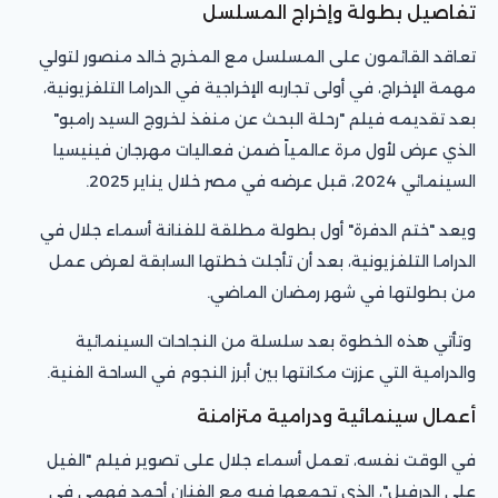
تفاصيل بطولة وإخراج المسلسل
تعاقد القائمون على المسلسل مع المخرج خالد منصور لتولي
مهمة الإخراج، في أولى تجاربه الإخراجية في الدراما التلفزيونية،
بعد تقديمه فيلم "رحلة البحث عن منفذ لخروج السيد رامبو"
الذي عرض لأول مرة عالمياً ضمن فعاليات مهرجان فينيسيا
السينمائي 2024، قبل عرضه في مصر خلال يناير 2025.
ويعد "ختم الدفرة" أول بطولة مطلقة للفنانة أسماء جلال في
الدراما التلفزيونية، بعد أن تأجلت خطتها السابقة لعرض عمل
من بطولتها في شهر رمضان الماضي.
وتأتي هذه الخطوة بعد سلسلة من النجاحات السينمائية
والدرامية التي عززت مكانتها بين أبرز النجوم في الساحة الفنية.
أعمال سينمائية ودرامية متزامنة
في الوقت نفسه، تعمل أسماء جلال على تصوير فيلم "الفيل
على الدرفيل"، الذي تجمعها فيه مع الفنان أحمد فهمي في