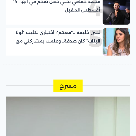
4
محمد حماقي يحيي حفل ضخم في أبها.. 14
أغسطس المقبل
5
لجين خليفة لـ"معكم": اختياري لكليب "لولا
البنات" كان صدفة.. وعلمت بمشاركتي مع
عمرو دياب قبل التصوير بيوم
مسرح