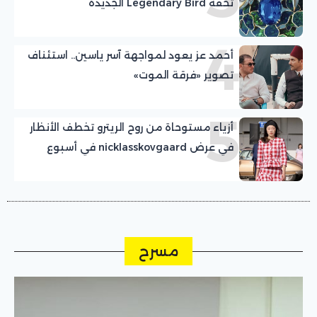
تحفة Legendary Bird الجديدة
4
أحمد عز يعود لمواجهة آسر ياسين.. استئناف
تصوير «فرقة الموت»
5
أزياء مستوحاة من روح الريترو تخطف الأنظار
في عرض nicklasskovgaard في أسبوع
الموضة بكوبنهاجن
مسرح