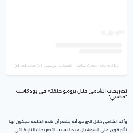
A post shared by شاشا - الحساب الرسمي (@shashavod)
تصريحات الشامي خلال برومو حلقته في بودكاست
"قصتي"
وأكد الشامي خلال البرومو، أنه يشعر أن هذه الحلقة سيكون لها
تأثير قوي على السوشيال ميديا بسبب التصريحات النارية التي