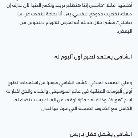
أطلقها، قائلا: "حاسس إننا هنطلع تريند ونكسر الدنيا، لأن عارف إن
معك، تخطيت حدودي لنفسي، بس أنا بحاجة لأتحدث عن ما
بداخلي"، مشيرا خلال حديثه أنه تعرض للاتهام بالتخوين من
البعض.
الشامي يستعد لطرح أول ألبوم له
وعلى الصعيد الغنائي، كشف الشامي مؤخرا عن استعداده لطرح
أولى ألبوماته الغنائية في عالم الموسيقى والغناء والذي اختار له
اسم "هوية"، وذلك بعد فترة توقف عن الغناء بسبب تضامته
الكامل مع الظروف الصعبة التي مرت بها لبنان.
الشامي يشعل حفل باريس