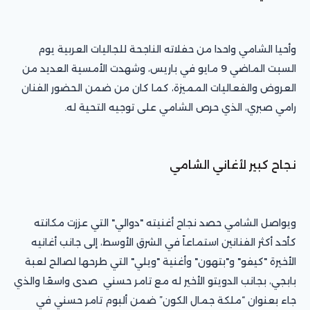
وأحيا الشامي واحدا من حفلاته الناجحة للجاليات العربية يوم
السبت الماضي 9 مايو في باريس، وشهدت الأمسية العديد من
العروض والفعاليات المميزة، كما كان من ضمن الحضور الفنان
رامي صبري، الذي حرص الشامي على توجيه التحية له.
نجاح كبير لأغاني الشامي
ويواصل الشامي حصد نجاح أغنيته "دوالي" التي عززت مكانته
كأحد أكثر الفنانين استماعاً في الشرق الأوسط، إلى جانب أغانيه
الأخيرة "كيفو" و"بتهون" وأغنية "ويلي" التي طرحها لصالح لعبة
بابجي، بجانب الدويتو الأخير له مع تامر حسني صدى واسعًا والذي
جاء بعنوان “ملكة جمال الكون” ضمن ألبوم تامر حسني في