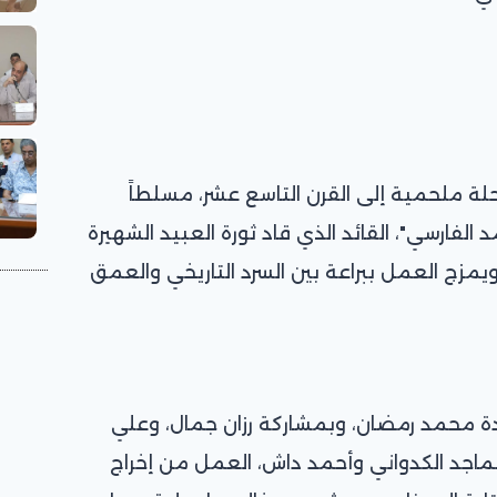
لة ملحمية إلى القرن التاسع عشر، مسلطاً
ارسي"، القائد الذي قاد ثورة العبيد الشهيرة
العباسي لمدة 14 عاماً، ويمزج العمل ببراعة بين السرد التاريخي والعمق
ة محمد رمضان، وبمشاركة رزان جمال، وعلي
ماجد الكدواني وأحمد داش، العمل من إخراج