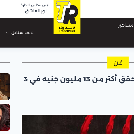
رئيس مجلس الإدارة
نور العاشق
مشاهير
لايف ستايل
فن
انطلاقة قوية لـ “أسد"..يحقق أكثر من 13 مليون جنيه في 3