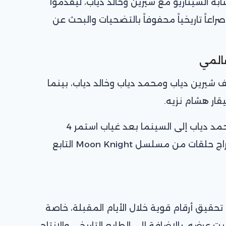
بة السيناريو مع شيرين وخالد دياب، ليقدموا
اعاً تاريخياً محفوفاً بالتضحيات والبحث عن
المي
ف شيرين دياب ومحمد دياب وخالد دياب، بينما
ار هشام نزيه.
ويُعد “أسد” عودة قوية للمخرج محمد دياب إلى السينما بعد غياب استمر 4
سنوات، منذ نجاحه العالمي في إخراج حلقات من مسلسل Moon Knight التابع
حقيق أرقام قوية خلال الأيام المقبلة، خاصة
ت عرضه، بالإضافة إلى الطابع التاريخي والإنتاج