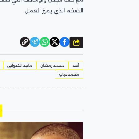
الضخم الذي يميز العمل.
شارك
أسد
محمد رمضان
ماجد الكدواني
محمد دياب