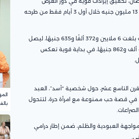
ن، تحقيق إيرادات قوية في دور العرض
السينمائي، بعدما تجاوزت حصيلته 13 مليون جنيه خلال أول 3 أيام فقط من طرحه
وحقق الفيلم أمس الجمعة إيرادات بلغت 6 ملايين و372 ألفًا و635 جنيهًا، ليصل
إجمالي إيراداته إلى 13 مليونًا و402 ألف و862 جنيهًا، في بداية قوية تعكس
.
لقرن التاسع عشر، حول شخصية “أسد”، العبد
المه
 في قصة حب ممنوعة مع امرأة حرة، لتتحول
بالف
لصراعات.
تجرب
واجهة العبودية والظلم، ضمن إطار درامي
ني.