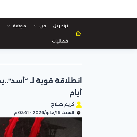
ترند ريل
فن
موضة
فعاليات
أيام
كريم صلاح
السبت 16/مايو/2026 - 03:51 م