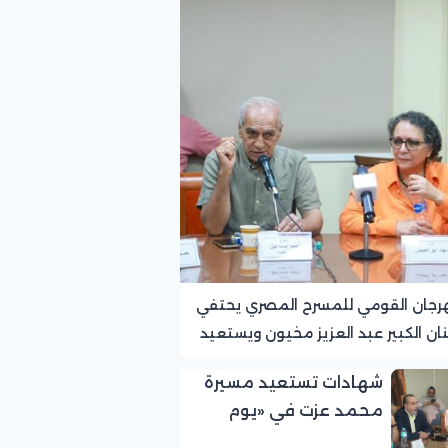
رجان القومي للمسرح المصري يحتفي
نان الكبير عبد العزيز مخيون ويستعيد
ته الرائدة في المسرح الريفي
شهادات تستعيد مسيرة
محمد عزت في «يوم
الوفاء لرموز المسرح»