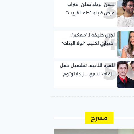
3
حسن الرداد يُعلن اقتراب
الشمالي
عرض فيلم "طه الغريب"..
إليك التفاصيل
4
لجين خليفة لـ"معكم":
اختياري لكليب "لولا البنات"
كان صدفة.. وعلمت
5
بمشاركتي مع عمرو دياب
للمرة الثانية.. تفاصيل حفل
قبل التصوير بيوم
الزفاف السري لـ زندايا وتوم
هولاند في الريف الإنجليزي
مسرح