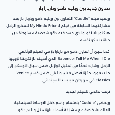
تعاون جديد بين ويليم دافو وباربارا باز
ويعيد فيلم “Cuddle” التعاون بين ويليم دافو وباربارا باز بعد
مشاركتهما السابقة في فيلم My Hindu Friend للمخرج الراحل
هيكتور بابينكو، والذي جسد فيه دافو شخصية مستوحاة من
حياة بابينكو نفسه.
كما سبق أن تعاون دافو مع باربارا باز في الفيلم الوثائقي
Babenco: Tell Me When I Die، الذي أخرجته باز تكريمًا لزوجها
الراحل، وشارك لاحقًا في تمثيل البرازيل ضمن سباق الأوسكار، إلى
جانب فوزه بجائزة أفضل فيلم وثائقي ضمن قسم Venice
Classics في مهرجان فينيسيا السينمائي.
ترقب عالمي للفيلم الجديد
ويحظى “Cuddle” باهتمام واسع داخل الأوساط السينمائية
العالمية، خاصة مع مشاركة أسماء بارزة مثل ويليم دافو