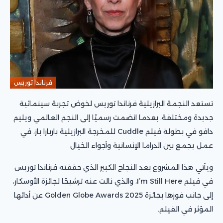
فرناندا توريس
تستعد النجمة البرازيلية فرناندا توريس لخوض تجربة سينمائية
جديدة ومختلفة، بعدما انضمت رسميًا إلى النجم العالمي ويليم
دافو في بطولة فيلم Cuddle للمخرجة البرازيلية باربارا باز، في
عمل يجمع بين الدراما الإنسانية وأجواء الخيال
ويأتي هذا المشروع بعد النجاح الكبير الذي حققته فرناندا توريس
في فيلم I’m Still Here، والذي نالت عنه ترشيحًا لجائزة الأوسكار،
إلى جانب فوزها بجائزة Golden Globe Awards 2025 عن أدائها
المؤثر في الفيلم.