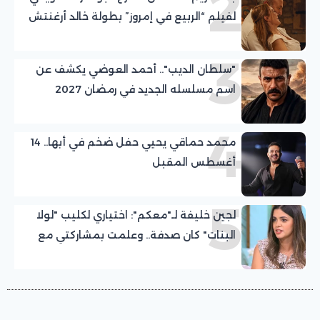
2
لفيلم “الربيع في إمروز” بطولة خالد أرغنتش
ومريم أوزرلي
3
"سلطان الديب".. أحمد العوضي يكشف عن
اسم مسلسله الجديد في رمضان 2027
4
محمد حماقي يحيي حفل ضخم في أبها.. 14
أغسطس المقبل
5
لجين خليفة لـ"معكم": اختياري لكليب "لولا
البنات" كان صدفة.. وعلمت بمشاركتي مع
عمرو دياب قبل التصوير بيوم