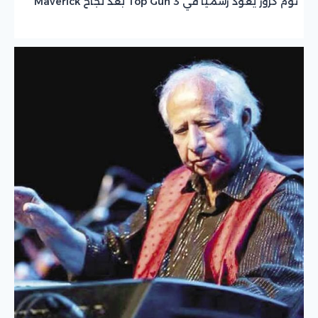
توم كروز يعود رسميًا في Top Gun 3 بعد نجاح Maverick