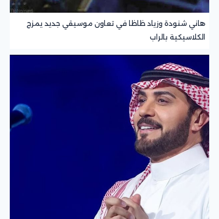
هاني شنودة وزياد ظاظا في تعاون موسيقي جديد يمزج
الكلاسيكية بالراب