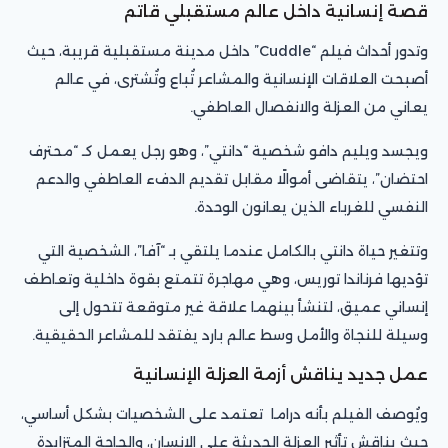
قصة إنسانية داخل عالم مستقبلي قاتم
وتدور أحداث فيلم “Cuddle” داخل مدينة مستقبلية قريبة، حيث
أصبحت العلاقات الإنسانية والمشاعر تُباع وتُشترى، في عالم
يعاني من العزلة والانفصال العاطفي.
ويجسد ويليم دافو شخصية “دانتي”، وهو رجل يعمل كـ “محترف
احتضان”، يتقاضى أموالًا مقابل تقديم الدفء العاطفي والدعم
النفسي للغرباء الذين يعانون الوحدة.
وتتغير حياة دانتي بالكامل عندما يلتقي بـ “آفا”، الشخصية التي
تؤديها فرناندا توريس، وهي مهاجرة تتمتع بقوة داخلية وتعاطف
إنساني عميق، لتنشأ بينهما علاقة غير متوقعة تتحول إلى
وسيلة للنجاة والأمل وسط عالم بارد يفتقد للمشاعر الحقيقية.
عمل جديد يناقش أزمة العزلة الإنسانية
ويُوصف الفيلم بأنه دراما تعتمد على الشخصيات بشكل أساسي،
حيث يناقش تأثير العزلة الحديثة على الإنسان، والحاجة المتزايدة