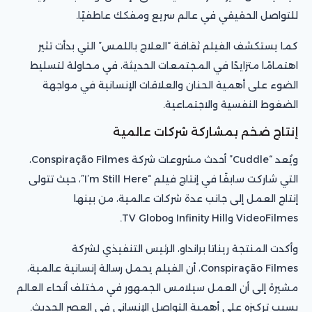
للتواصل الحقيقي في عالم سريع ومفكك عاطفيًا.
كما يستكشف الفيلم ثقافة “العلاج باللمس” التي بدأت تثير
اهتمامًا متزايدًا في المجتمعات الحديثة، في محاولة لتسليط
الضوء على أهمية الحنان والعلاقات الإنسانية في مواجهة
الضغوط النفسية والاجتماعية.
إنتاج ضخم بمشاركة شركات عالمية
ويُعد “Cuddle” أحدث مشروعات شركة Conspiração Filmes،
التي شاركت سابقًا في إنتاج فيلم “I’m Still Here”، حيث تتولى
إنتاج العمل إلى جانب عدة شركات عالمية، من بينها
VideoFilmes وInfinity Hill وTV Globo.
وأكدت المنتجة ريناتا برانداو، الرئيس التنفيذي لشركة
Conspiração Filmes، أن الفيلم يحمل رسالة إنسانية عالمية،
مشيرة إلى أن العمل سيلامس الجمهور في مختلف أنحاء العالم
بسبب تركيزه على أهمية التواصل الإنساني في العصر الحديث.