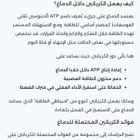
كيف يعمل الكرياتين داخل الدماغ؟
يعتمد الدماغ على جزيء يُعرف باسم ATP (أدينوسين ثلاثي
الفوسفات) كمصدر أساسي للطاقة. ومع الاستهلاك المستمر
لهذه الطاقة خلال التفكير والتركيز واتخاذ القرارات، قد تنخفض
مستوياتها في بعض الحالات مثل الإجهاد أو قلة النوم.
هنا يأتي دور الكرياتين، حيث يساعد على:
إعادة إنتاج ATP داخل خلايا الدماغ
دعم مخزون الطاقة العصبية
الحفاظ على استقرار الأداء العقلي في فترات الضغط
وبذلك يعمل الكرياتين كنوع من “احتياطي الطاقة” الذي يساعد
الدماغ على الاستمرار في العمل بكفاءة.
فوائد الكرياتين المحتملة للدماغ
تشير الدراسات إلى مجموعة من الفوائد المحتملة للكرياتين على