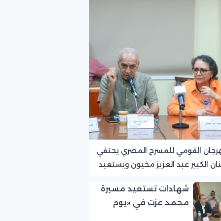
رجان القومي للمسرح المصري يحتفي
نان الكبير عبد العزيز مخيون ويستعيد
ته الرائدة في المسرح الريفي
شهادات تستعيد مسيرة
محمد عزت في «يوم
الوفاء لرموز المسرح»