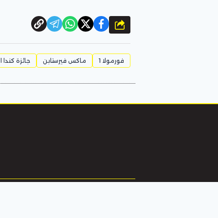
شارك
فورمولا 1
ماكس فيرستابن
جائزة كندا ا
الرئيسية
تر