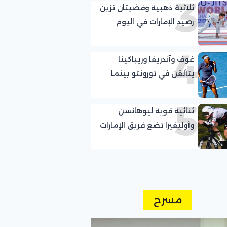
3
ثلاثية ذهبية وفضيتان تزين
رصيد الإمارات في اليوم
السادس لمونديال
4
الجوجيتسو بأبوظبي
غوف وآندريفا وريباكينا
يتألقن في تورونتو بينما
تواصل إيالا رحلة التألق بعد
5
لقب واشنطن
ثنائية قوية ليوهانسن
وأوليفيرا تضع فريق الإمارات
في صدارة المنافسة منذ
اليوم الأول
مسرح