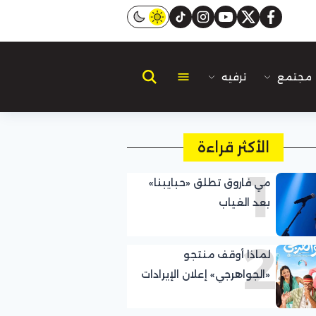
instagram
tiktok
youtube
twitter
facebook
مجتمع
ترفيه
الأكثر قراءة
1
مي فاروق تطلق «حبايبنا»
بعد الغياب
2
لماذا أوقف منتجو
«الجواهرجي» إعلان الإيرادات
اليومية؟