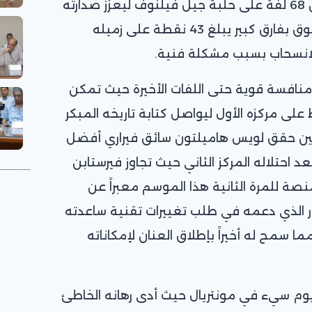
سباق جائزة كندا الكبرى المكون من 68 لفة على حلبة جيل فيلنوف ليعزز صدارته
للترتيب العام برصيد 131 نقطة متفوق بفارق كبير يبلغ 43 نقطة على زميله
للانسحاب بسبب مشكلة فنية.
منافسة قوية حتى اللفات الأخيرة حيث تمكن
ى مركزه الأول ليواصل كتابة تاريخه المبكر
ن حقق لويس هاميلتون سائق فيراري أفضل
د احتلاله المركز الثاني حيث تجاوز فيرستابن
نصة للمرة الثانية هذا الموسم معبراً عن
ور الذي دعمه في طلب تغييرات تقنية ساعدته
ما سمح له أخيراً بإطلاق العنان لإمكاناته
وم سيء في مونتريال حيث أدى رهانه الخاطئ