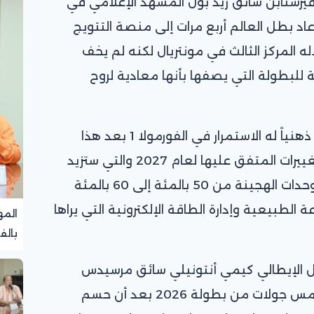
رستابن سائق ريد بول المشهد الإعلامي في
 الكبرى للفورمولا 1 حيث عاد بطل العالم أربع مرات إلى منصة التتويج
له المركز الثالث في مونتريال لكنه لم يخف
ة للبطولة التي يصفها بأنها معادية لروح
وأكد فرستابن أنه لن يكون ممكن ذهنياً له الاستمرار في الفورمولا 1 بعد هذا
الموسم إذا تراجعت الرياضة عن التغييرات المتفق عليها لعام 2027 والتي ستزيد
نسبة طاقة الاحتراق الداخلي في الوحدات الهجينة من 50 بالمئة إلى 60 بالمئة
الطبيعية وإدارة الطاقة الإلكترونية التي يراها
المه
بالف
تجرب
 الإيطالي كيمي أنتونيلي سائق مرسيدس
بفوزه الرابع على التوالي في أول خمس جولات من بطولة 2026 بعد أن حسم