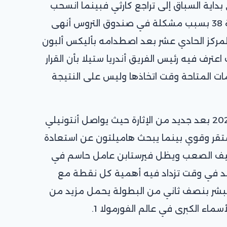
داية السباق إلى تراجع كارثي فبينما انسحب
حامل اللقب لاندو نوريس في اللفة 38 بسبب مشكلة في صندوق التروس أنهى
المركز الحادي عشر بعد اصطدامه بأليكس ألبون
رف فيه رئيس الفريق أندريا ستيلا بأن القرار
ات المتاحة وقت اتخاذها وليس على النتيجة
ومع هذا السباق تكتسب بطولة 2026 بعد جديد من الإثارة حيث يواصل أنتونيلي
ستقر وقوي بينما يبحث هاميلتون عن استعادة
تكيف الصعب ويظل فيرستابن عامل حاسم في
عد في وقت تزداد فيه أهمية كل نقطة مع
بشر بنصف ثاني من البطولة يحمل مزيد من
سماء الكبرى في عالم الفورمولا 1.