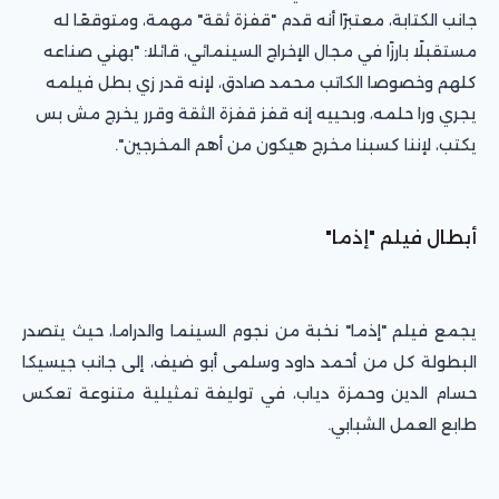
جانب الكتابة، معتبرًا أنه قدم "قفزة ثقة" مهمة، ومتوقعًا له
مستقبلًا بارزًا في مجال الإخراج السينمائي، قائلا: "بهني صناعه
كلهم وخصوصا الكاتب محمد صادق، لإنه قدر زي بطل فيلمه
يجري ورا حلمه، وبحييه إنه قفز قفزة الثقة وقرر يخرج مش بس
يكتب، لإننا كسبنا مخرج هيكون من أهم المخرجين".
أبطال فيلم "إذما"
يجمع فيلم "إذما" نخبة من نجوم السينما والدراما، حيث يتصدر
البطولة كل من أحمد داود وسلمى أبو ضيف، إلى جانب جيسيكا
حسام الدين وحمزة دياب، في توليفة تمثيلية متنوعة تعكس
طابع العمل الشبابي.