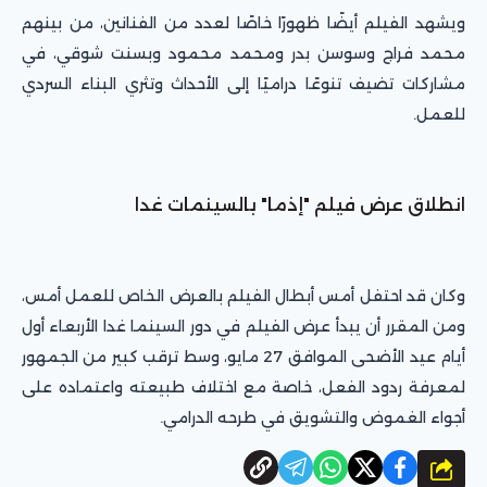
ويشهد الفيلم أيضًا ظهورًا خاصًا لعدد من الفنانين، من بينهم
محمد فراج وسوسن بدر ومحمد محمود وبسنت شوقي، في
مشاركات تضيف تنوعًا دراميًا إلى الأحداث وتثري البناء السردي
للعمل.
انطلاق عرض فيلم "إذما" بالسينمات غدا
وكان قد احتفل أمس أبطال الفيلم بالعرض الخاص للعمل أمس،
ومن المقرر أن يبدأ عرض الفيلم في دور السينما غدا الأربعاء أول
أيام عيد الأضحى الموافق 27 مايو، وسط ترقب كبير من الجمهور
لمعرفة ردود الفعل، خاصة مع اختلاف طبيعته واعتماده على
أجواء الغموض والتشويق في طرحه الدرامي.
شارك