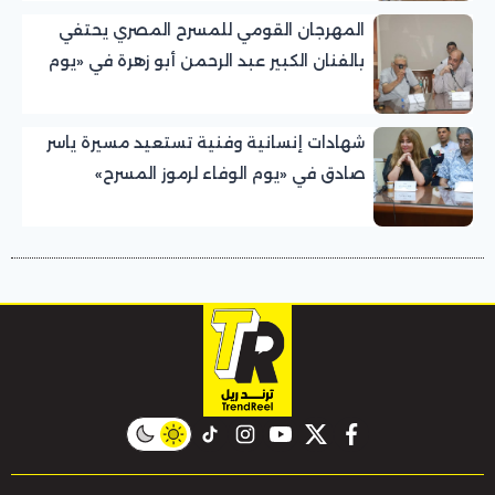
المهرجان القومي للمسرح المصري يحتفي
بالفنان الكبير عبد الرحمن أبو زهرة في «يوم
الوفاء لرموز المسرح»
شهادات إنسانية وفنية تستعيد مسيرة ياسر
صادق في «يوم الوفاء لرموز المسرح»
بالمهرجان القومي للمسرح المصري
instagram
tiktok
youtube
twitter
facebook