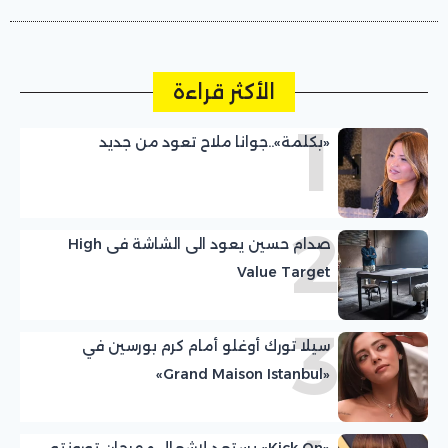
الأكثر قراءة
1
«بكلمة»..جوانا ملاح تعود من جديد
2
صدام حسين يعود الى الشاشة فى High
Value Target
3
سيلا تورك أوغلو أمام كرم بورسين في
«Grand Maison Istanbul»
«Kick On» يستعد لإشعال مهرجان تورونتو