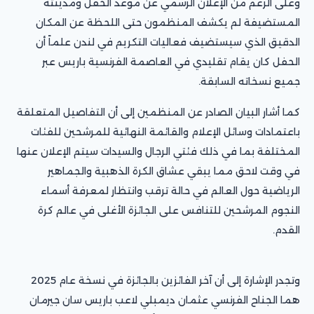
وعلى الرغم من الإعلان الرسمي عن موعد الحفل ومدينته
المستضيفة لم يكشف المنظمون حتى اللحظة عن المكان
الدقيق الذي سيستضيف فعاليات التكريم في لندن علماً أن
الحفل كان يقام تقليدي في العاصمة الفرنسية باريس عبر
جميع نسخاته السابقة.
كما أشار البيان الصادر عن المنظمين إلى أن التفاصيل المتعلقة
باعتمادات وسائل الإعلام والقائمة النهائية للمرشحين للفئات
المختلفة بما في ذلك فئتي الرجال والسيدات سيتم الإعلان عنها
في وقت لاحق مما يبقي عشاق الكرة الذهبية والجماهير
الرياضية حول العالم في حالة ترقب وانتظار لمعرفة أسماء
النجوم المرشحين للتنافس على الجائزة الأغلى في عالم كرة
القدم.
وتجدر الإشارة إلى أن آخر الفائزين بالجائزة في نسخة عام 2025
هما الجناح الفرنسي عثمان ديمبلي لاعب باريس سان جيرمان