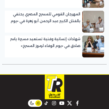
للمسرح المصري
المهرجان القومي للمسرح المصري يحتفي
بالفنان الكبير عبد الرحمن أبو زهرة في «يوم
الوفاء لرموز المسرح»
شهادات إنسانية وفنية تستعيد مسيرة ياسر
صادق في «يوم الوفاء لرموز المسرح»
بالمهرجان القومي للمسرح المصري
instagram
tiktok
youtube
twitter
facebook