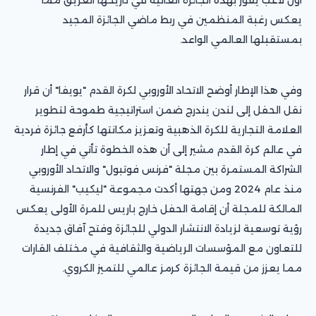
يعكس رغبة المنظمين في ربط ماضي الجائزة المجيد
بمستقبلها العالمي الواعد.
وفي هذا الإطار أوضح الاتحاد الأوروبي لكرة القدم "يويفا" أن قرار
نقل الحفل إلى لندن يندرج ضمن استراتيجية طموحة لتطوير
العلامة التجارية للكرة الذهبية وتعزيز مكانتها كأرفع جائزة فردية
في عالم كرة القدم مشير إلى أن هذه الخطوة تأتي في إطار
الشراكة المستمرة بين مجلة "فرنس فوتبول" والاتحاد الأوروبي
منذ عام 2024 ومن جهتها أكدت مجموعة "ليكيب" الفرنسية
المالكة للمجلة أن إقامة الحفل خارج باريس للمرة الأولى يعكس
رؤية توسعية لزيادة الانتشار الدولي للجائزة وفتح آفاق جديدة
للتعاون مع المؤسسات الرياضية والثقافية في مختلف القارات
مما يعزز من قيمة الجائزة كرمز عالمي للتميز الكروي.