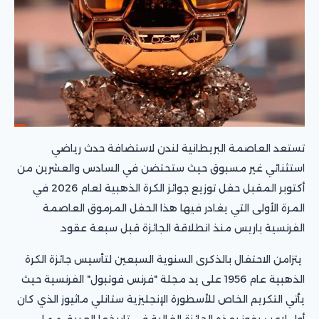
تستعد العاصمة البريطانية لندن لاستضافة حدث رياضي
استثنائي غير مسبوق حيث ستحتضن في السادس والعشرين من
أكتوبر المقبل حفل توزيع جوائز الكرة الذهبية لعام 2026 في
المرة الأولى التي يغادر فيها هذا الحفل المرموق العاصمة
الفرنسية باريس منذ انطلاقة الجائزة قبل سبعة عقود.
يتزامن الاحتفال بالذكرى السنوية السبعين لتأسيس جائزة الكرة
الذهبية عام 1956 على يد مجلة "فرنس فوتبول" الفرنسية حيث
يأتي التكريم الخاص للأسطورة الإنجليزية ستانلي ماثيوز الذي كان
أول لاعب يفوز بهذه الجائزة الغالية في تاريخها العريق مما