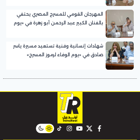
المهرجان القومي للمسرح المصري يحتفي
بالفنان الكبير عبد الرحمن أبو زهرة في «يوم
الوفاء لرموز المسرح»
شهادات إنسانية وفنية تستعيد مسيرة ياسر
صادق في «يوم الوفاء لرموز المسرح»
بالمهرجان القومي للمسرح المصري
instagram
tiktok
youtube
twitter
facebook