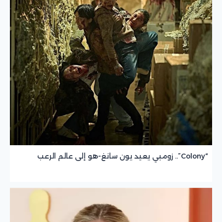
“Colony”.. زومبي يعيد يون سانغ-هو إلى عالم الرعب