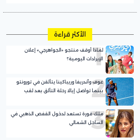
الأكثر قراءة
1
لماذا أوقف منتجو «الجواهرجي» إعلان
الإيرادات اليومية؟
2
غوف وآندريفا وريباكينا يتألقن في تورونتو
بينما تواصل إيالا رحلة التألق بعد لقب
واشنطن
3
ملك قورة تستعد لدخول القفص الذهبي في
الساحل الشمالي