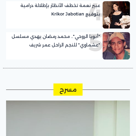
4
عبير نعمة تخطف الأنظار بإطلالة درامية
بتوقيع Krikor Jabotian
5
"أبويا الروحي".. محمد رمضان يهدي مسلسل
"عشماوي" للنجم الراحل عمر شريف
مسرح