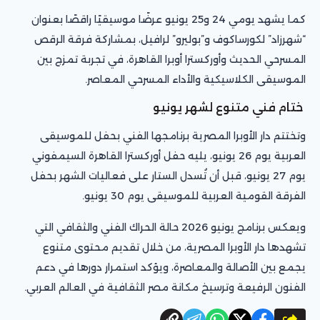
كما يشهد يومي 24 و25 يونيو عرضًا موسيقيًا راقصًا بعنوان
“شهرزاد” لكورساكوف و”بوليرو” لرافيل، بمشاركة فرقة الرقص
المسرحي الحديث وأوركسترا أوبرا القاهرة، في تجربة تمزج بين
الموسيقى الكلاسيكية والأداء المسرحي المعاصر.
ختام فني متنوع لشهر يونيو
وتختتم دار الأوبرا المصرية برنامجها الفني بحفل للموسيقى
العربية يوم 26 يونيو، يليه حفل أوركسترا القاهرة السيمفوني
يوم 27 يونيو، قبل أن تُسدل الستار على فعاليات الشهر بحفل
الفرقة القومية العربية للموسيقى يوم 30 يونيو.
ويعكس برنامج يونيو 2026 حالة الحراك الفني والثقافي التي
تشهدها دار الأوبرا المصرية، من خلال تقديم محتوى متنوع
يجمع بين الأصالة والمعاصرة، ويؤكد استمرار دورها في دعم
الفنون الرفيعة وترسيخ مكانة مصر الثقافية في العالم العربي.