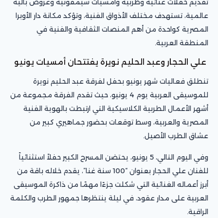
تقديم حفلات غنائية وطربية وأمسيات سيمفونية وعروض باليه
عالمية، تستهدف مختلف الأذواق الفنية، وتؤكد مكانة دار الأوبرا
المصرية كواحدة من أهم المنصات الثقافية والفنية في
المنطقة العربية.
علي الحجار وعبد الحليم نويرة يفتتحان أمسيات يونيو
تنطلق فعاليات شهر يونيو بحفل لفرقة عبد الحليم نويرة
للموسيقى العربية يوم 4 يونيو، حيث تقدم الفرقة مجموعة من
أشهر الأعمال الطربية الكلاسيكية التي ارتبطت بالهوية الفنية
المصرية والعربية، وسط توقعات بحضور جماهيري كبير من
عشاق الطرب الأصيل.
وفي اليوم التالي، 5 يونيو، يحتضن المسرح الكبير حفلاً استثنائياً
للفنان علي الحجار بعنوان “100 سنة غنا”، يقدم خلاله باقة من
أبرز أعماله الغنائية التي شكلت جزءًا مهمًا من ذاكرة الموسيقى
العربية على مدار عقود، في ليلة ينتظرها جمهور الطرب والكلمة
الراقية.