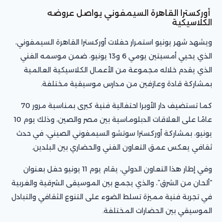
أوركسترا القاهرة السيمفوني يواصل عروضه
الكلاسيكية
ويشهد شهر يونيو استمرار حفلات أوركسترا القاهرة السيمفوني،
الذي يحيي أمسيتين يومي 6 و13 يونيو، ضمن موسمه الفني
الذي يقدم خلاله مجموعة من الأعمال الكلاسيكية العالمية
بمشاركة قادة وعازفين من مدارس موسيقية مختلفة.
كما تستضيف دار الأوبرا احتفالية فنية كبرى بمناسبة مرور 70
عامًا على العلاقات الدبلوماسية بين مصر والصين، وذلك يوم 10
يونيو، بمشاركة أوركسترا سوتشو السيمفوني الصيني، في حدث
ثقافي يعكس عمق التعاون الفني والحضاري بين البلدين.
وفي إطار هذا التعاون الدولي، يقام يوم 11 يونيو حفل بعنوان
“ألحان من الشرق”، والذي يجمع بين الموسيقى الشرقية والغربية
في تجربة فنية مميزة تسلط الضوء على التنوع الثقافي والتبادل
الموسيقي بين الحضارات المختلفة.