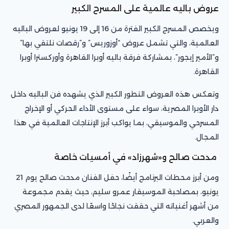
عروض باليه عالمية على المسرح الكبير
ويخصص المسرح الكبير الفترة من 16 إلى 19 يونيو لعروض الباليه
العالمية، والتي تشمل عروض “أوزوريس” و”رقصات نلتقي بها”
و”الأمير إيجور”، بمشاركة فرقة باليه أوبرا القاهرة وأوركسترا أوبرا
القاهرة.
وتعكس هذه العروض التطور الكبير الذي يشهده فن الباليه داخل
دار الأوبرا المصرية، سواء على مستوى الأداء الحركي أو الإخراج
المسرحي والموسيقي، بما يواكب أبرز الإنتاجات العالمية في هذا
المجال.
مدحت صالح و«شهرزاد» في أمسيات خاصة
ومن أبرز محطات البرنامج أيضًا، حفل الفنان مدحت صالح يوم 21
يونيو، بمصاحبة الموسيقار عمرو سليم، حيث يقدم مجموعة
من أشهر أغنياته التي حققت نجاحًا واسعًا لدى الجمهور المصري
والعربي.