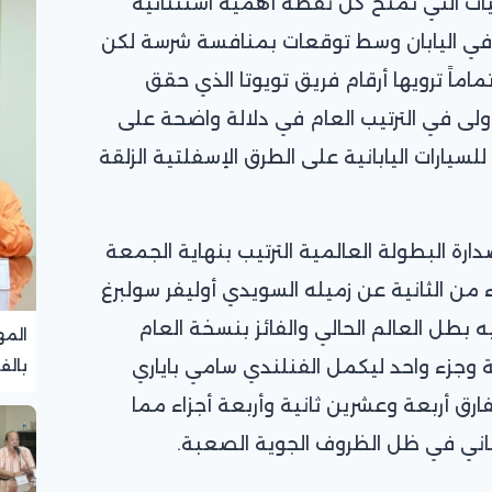
يات التي تمنح كل نقطة أهمية استثنائية
في اليابان وسط توقعات بمنافسة شرسة لكن
اماً ترويها أرقام فريق تويوتا الذي حقق
أولى في الترتيب العام في دلالة واضحة على
لسيارات اليابانية على الطرق الإسفلتية الزلقة
دارة البطولة العالمية الترتيب بنهاية الجمعة
من الثانية عن زميله السويدي أوليفر سولبرغ
 بطل العالم الحالي والفائز بنسخة العام
المه
ية وجزء واحد ليكمل الفنلندي سامي باياري
بالف
تجرب
 بفارق أربعة وعشرين ثانية وأربعة أجزاء مما
باني في ظل الظروف الجوية الصعبة.