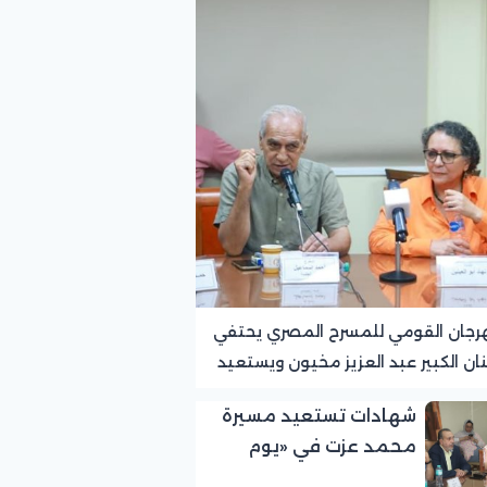
رجان القومي للمسرح المصري يحتفي
نان الكبير عبد العزيز مخيون ويستعيد
ته الرائدة في المسرح الريفي
شهادات تستعيد مسيرة
محمد عزت في «يوم
الوفاء لرموز المسرح»