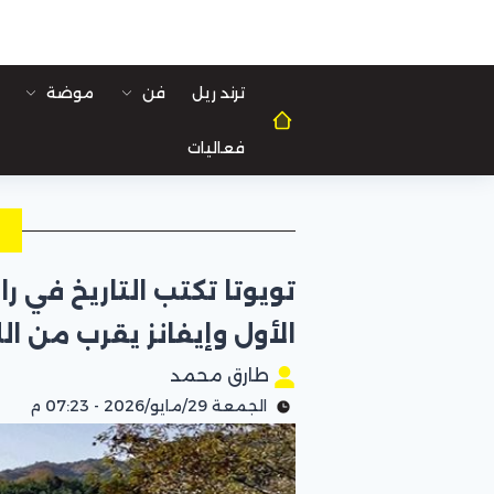
ترند ريل
فن
موضة
فعاليات
ل
تويوتا تكتب التاريخ في ر
الأول وإيفانز يقرب من ا
طارق محمد
الجمعة 29/مايو/2026 - 07:23 م