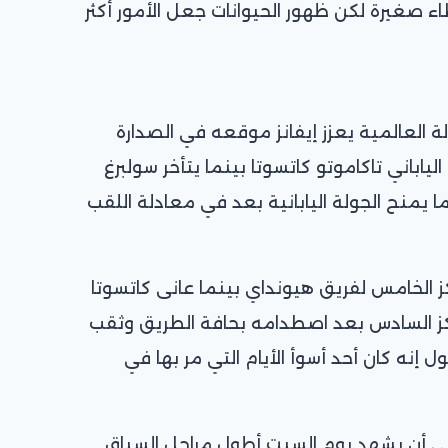
ء صغيرة لكن ظهور الحيوانات جعل الأمور أكثر
 العالمية يعزز إيفانز موقعه في الصدارة
ياباني تاكاموتو كاتسوتا بينما يتأخر سولبرغ
يمنح الجولة اليابانية بعد في معادلة اللقب
ز الخامس لفريق هيونداي بينما عانى كاتسوتا
ز السادس بعد اصطدامه بحافة الطريق وثقب
ل إنه كان أحد أسوأ الأيام التي مر بها في
على أن يشهد يوم السبت أطول مراحل السباق