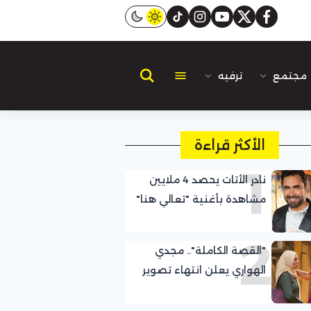
instagram
tiktok
youtube
twitter
facebook
مجتمع
ترفيه
الأكثر قراءة
1
نادر الأتات يحصد 4 ملايين
مشاهدة بأغنية "تعالي هنا"
ويواصل نجاح تجربته باللهجة
2
المصرية
"القصة الكاملة".. مجدي
الهواري يعلن انتهاء تصوير
حكاية "جريمة في الزمالك"
بطولة صبا مبارك