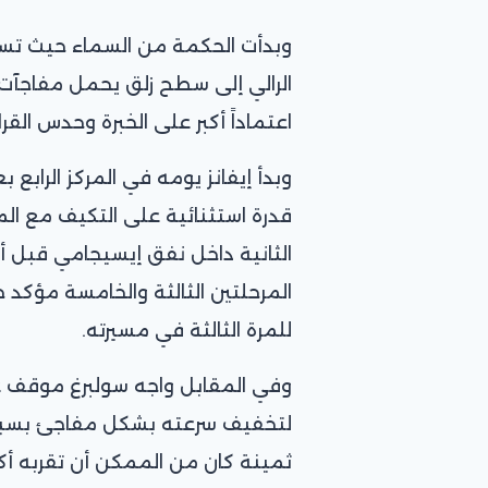
وبدأت الحكمة من السماء حيث تسبب
الرالي إلى سطح زلق يحمل مفاجآ
اعتماداً أكبر على الخبرة وحدس الق
وبدأ إيفانز يومه في المركز الرابع
قدرة استثنائية على التكيف مع الم
الثانية داخل نفق إيسيجامي قبل 
المرحلتين الثالثة والخامسة مؤكد ج
للمرة الثالثة في مسيرته.
وفي المقابل واجه سولبرغ موقف غي
لتخفيف سرعته بشكل مفاجئ بسبب 
ثمينة كان من الممكن أن تقربه أكث