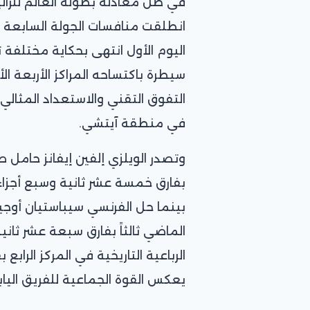
في ظل معادلة بطولة العالم للرال
انطلقت منافسات الجولة السابعة 
اليوم الأول انتهى بحكاية مختلفة تم
سيطرة باكتساحه المراكز الأربعة ال
التفوق التقني والاستعداد المثالي ل
في منطقة آيتشي.
وتصدر الويلزي إلفين إيفانز حامل ص
بفارق خمسة عشر ثانية وسبع أجزاء 
بينما حل الفرنسي سيباستيان أوجيه
الماضي ثالثاً بفارق سبعة عشر ثان
الرباعية التاريخية في المركز الرابع
يعكس القوة الجماعية للفريق اليا