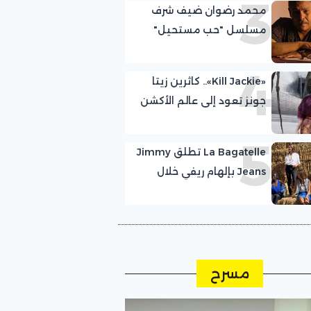
3
محمد رضوان ضيف شرف
مسلسل "حب مستحيل"
للمخرج مازن الغرباوي
4
«Kill Jackie».. كاثرين زيتا
جونز تعود إلى عالم الأكشن
5
La Bagatelle تطلق Jimmy
Jeans بإلهام ريفي خلال
أسبوع كوبنهاغن للموضة
مسرح