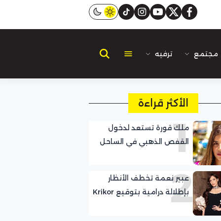
instagram
tiktok
youtube
twitter
facebook
مجتمع
ترفيه
الأكثر قراءة
1
ملك قورة تستعد لدخول
القفص الذهبي في الساحل
الشمالي
2
عبير نعمة تخطف الأنظار
بإطلالة درامية بتوقيع Krikor
Jabotian