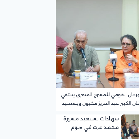
رجان القومي للمسرح المصري يحتفي
نان الكبير عبد العزيز مخيون ويستعيد
ته الرائدة في المسرح الريفي
شهادات تستعيد مسيرة
محمد عزت في «يوم
الوفاء لرموز المسرح»