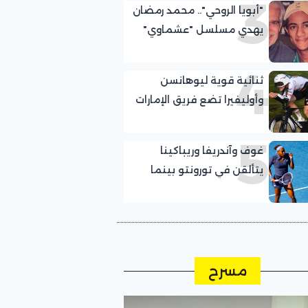
3
"أبويا الروحي".. محمد رمضان
يهدي مسلسل "عشماوي"
للنجم الراحل عمر شريف
4
ثنائية قوية ليوهانسن
وأوليفيرا تضع فريق الإمارات
في صدارة المنافسة منذ
5
اليوم الأول
غوف وآندريفا وريباكينا
يتألقن في تورونتو بينما
تواصل إيالا رحلة التألق بعد
لقب واشنطن
مسرح