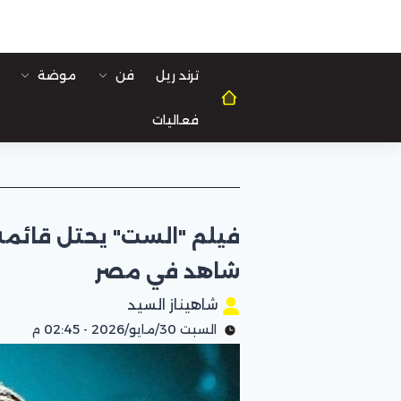
ترند ريل
فن
موضة
فعاليات
فيلم "الست" يحتل قائم
شاهد في مصر
شاهيناز السيد
السبت 30/مايو/2026 - 02:45 م