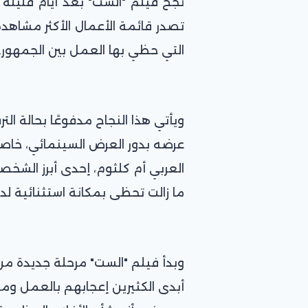
نجح فيلم "الست" بعد أيام قليل
تصدر قائمة الأعمال الأكثر مشاهد
التي حظي بها العمل بين الجمهور.
ويأتي هذا النجاح مدفوعًا بحالة ال
عرضه بدور العرض السينمائي، خاصة أ
العربي أم كلثوم، إحدى أبرز الشخصي
ما زالت تحظى بمكانة استثنائية لد
وبدأ فيلم "الست" مرحلة جديدة م
أبدى الكثيرين إعجابهم بالعمل ومن