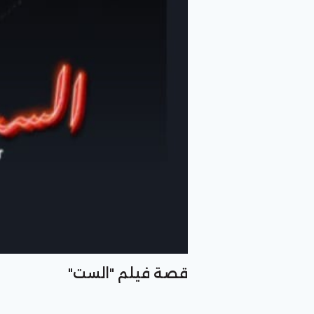
قصة فيلم "الست"