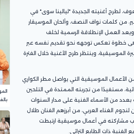
ف، لطرح أغنيته الجديدة "ليالينا سوى" في
، من كلمات نواف النصف، وألحان الموسيقار
 ويعد العمل الإنطلاقة الرسمية لخلف
هى خطوة تعكس توجهه نحو تقديم نفسه عبر
رة الموسيقية، وينتظر طرح الأغنية خلال الفترة
 الأعمال الموسيقية التي يواصل مطر الكواري
ية، مستفيدًا من تجربته الممتدة في التلحين
المه
بعدد من الأسماء الفنية على مدار السنوات
بالف
تجرب
ن لنجوم الغناء العربي، من أبرزهم الفنان طلال
نب مشاركته في أعمال موسيقية ارتبطت
ع الفنية ذات الطابع التراثي.