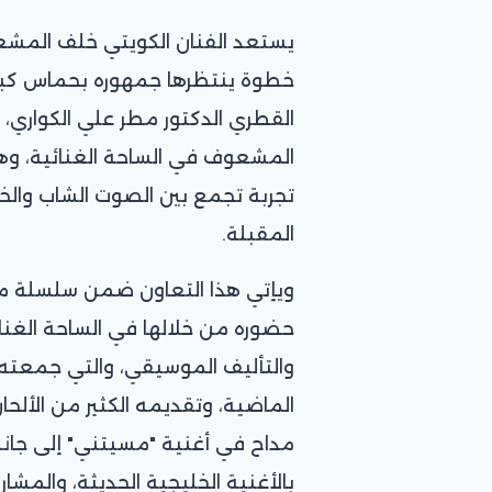
يستعد الفنان الكويتي خلف المشعو
خطوة ينتظرها جمهوره بحماس كبير
القطري الدكتور مطر علي الكواري،
المشعوف في الساحة الغنائية، و
تجربة تجمع بين الصوت الشاب والخب
المقبلة.
ويإتي هذا التعاون ضمن سلسلة من
حضوره من خلالها في الساحة الغنائ
والتأليف الموسيقي، والتي جمعته 
الماضية، وتقديمه الكثير من الألحا
مداح في أغنية "مسيتني" إلى جا
بالأغنية الخليجية الحديثة، والمشاري