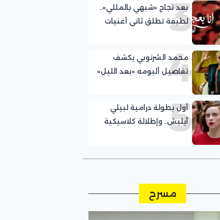
3
بعد نجاح «شبهي بالمللي»..
لطيفة تطلق ثاني أغنيات
ألبومها الجديد
4
محمد الشرنوبي يكشف
تفاصيل ألبومه «بعد الليل»
5
أول بطولة درامية لبيلي
آيليش.. وإطلالة كلاسيكية
مسرح