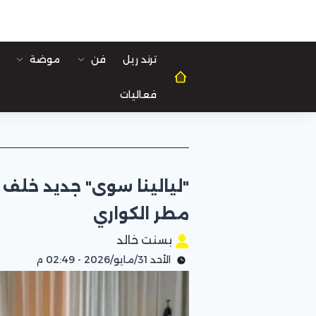
ترند ريل
فن
موضة
فعاليات
"ليالينا سوى" جديد خلف
مطر الكواري
بسنت خالد
الأحد 31/مايو/2026 - 02:49 م