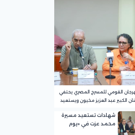
رجان القومي للمسرح المصري يحتفي
نان الكبير عبد العزيز مخيون ويستعيد
ته الرائدة في المسرح الريفي
شهادات تستعيد مسيرة
محمد عزت في «يوم
الوفاء لرموز المسرح»