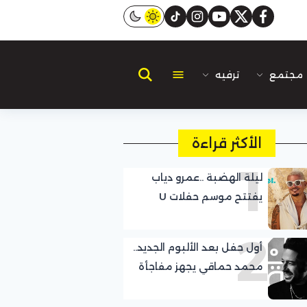
instagram
tiktok
youtube
twitter
facebook
مجتمع
ترفيه
الأكثر قراءة
1
ليلة الهضبة ..عمرو دياب
يفتتح موسم حفلات U
Arena
2
أول حفل بعد الألبوم الجديد..
محمد حماقي يجهز مفاجأة
لجمهوره