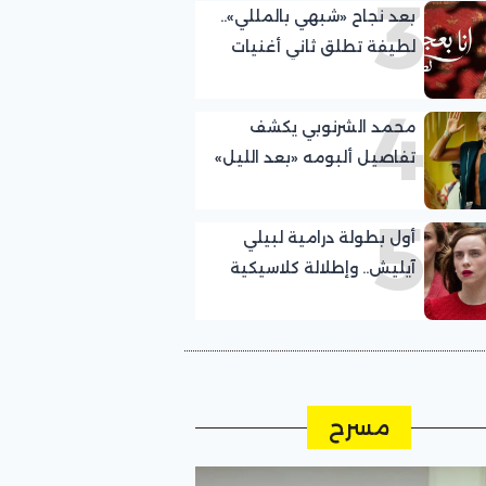
3
بعد نجاح «شبهي بالمللي»..
لطيفة تطلق ثاني أغنيات
ألبومها الجديد
4
محمد الشرنوبي يكشف
تفاصيل ألبومه «بعد الليل»
5
أول بطولة درامية لبيلي
آيليش.. وإطلالة كلاسيكية
مسرح