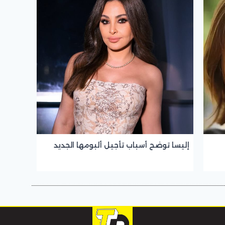
إليسا توضح أسباب تأجيل ألبومها الجديد