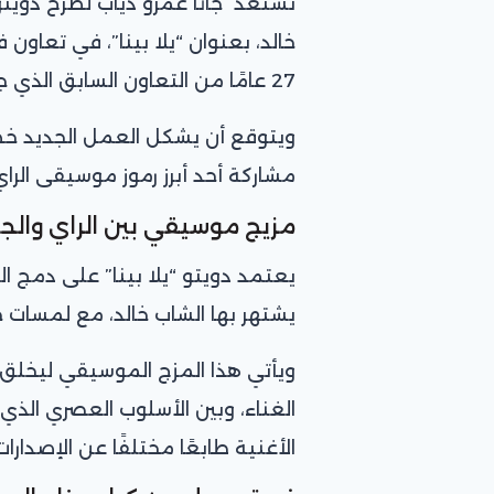
تستعد جانا عمرو دياب لطرح دويتو 
خالد، بعنوان “يلا بينا”، في تعاون
27 عامًا من التعاون السابق الذي جمع الشاب خالد مع والدها النجم عمرو دياب.
ويتوقع أن يشكل العمل الجديد خطو
مشاركة أحد أبرز رموز موسيقى الراي
مزيج موسيقي بين الراي والجي
يعتمد دويتو “يلا بينا” على دمج 
يشتهر بها الشاب خالد، مع لمسات 
ويأتي هذا المزج الموسيقي ليخلق ح
الغناء، وبين الأسلوب العصري الذي
الأغنية طابعًا مختلفًا عن الإصدارات