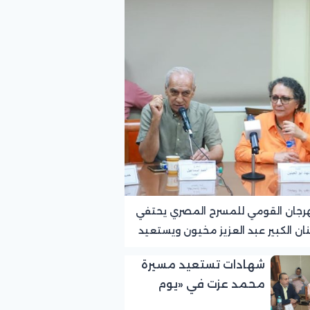
رجان القومي للمسرح المصري يحتفي
نان الكبير عبد العزيز مخيون ويستعيد
ته الرائدة في المسرح الريفي
شهادات تستعيد مسيرة
محمد عزت في «يوم
الوفاء لرموز المسرح»