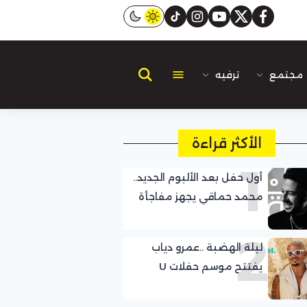
instagram
tiktok
youtube
twitter
facebook
مجتمع
ترفيه
الأكثر قراءة
1
أول حفل بعد الألبوم الجديد..
محمد حماقي يجهز مفاجأة
لجمهوره
2
ليلة الهضبة ..عمرو دياب
يفتتح موسم حفلات U
Arena