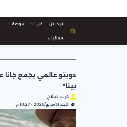
ترند ريل
فن
موضة
فعاليات
دويتو عالمي يجمع جانا ع
بينا"
كريم صلاح
الأحد 31/مايو/2026 - 10:27 م