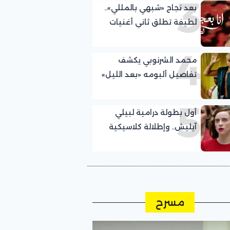
3
بعد نجاح «شبهي بالمللي»..
لطيفة تطلق ثاني أغنيات
ألبومها الجديد
4
محمد الشرنوبي يكشف
تفاصيل ألبومه «بعد الليل»
5
أول بطولة درامية لبيلي
آيليش.. وإطلالة كلاسيكية
مسرح