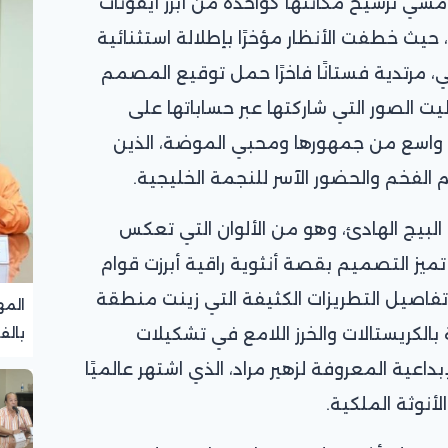
امسي ترسيخ مكانتها كواحدة من أبرز أيقونات
 حيث خطفت الأنظار مؤخرًا بإطلالة استثنائية
، مرتدية فستانًا فاخرًا حمل توقيع المصمم
ظيت الصور التي شاركتها عبر حساباتها على
 واسع من جمهورها ومحبي الموضة، الذين
م الفخم والحضور الآسر للنجمة الخليجية.
البيج الهادئ، وهو من الألوان التي تعكس
تميز التصميم بقصة أنثوية راقية أبرزت قوام
 تفاصيل التطريزات الكثيفة التي زينت منطقة
المه
الكريستالات والخرز اللامع في تشكيلات
بالف
تجرب
ية المعروفة لزهير مراد، الذي اشتهر عالميًا
أنوثة الملكية.