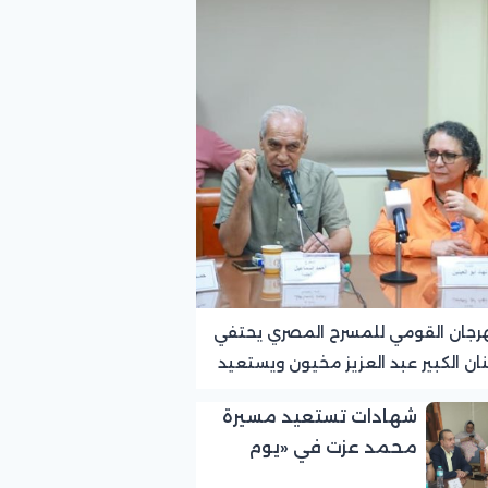
رجان القومي للمسرح المصري يحتفي
نان الكبير عبد العزيز مخيون ويستعيد
ته الرائدة في المسرح الريفي
شهادات تستعيد مسيرة
محمد عزت في «يوم
الوفاء لرموز المسرح»