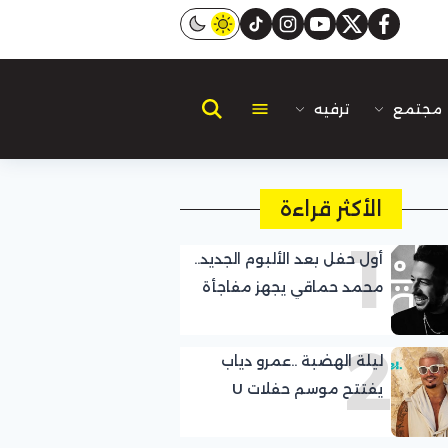
instagram
tiktok
youtube
twitter
facebook
مجتمع
ترفيه
الأكثر قراءة
1
أول حفل بعد الألبوم الجديد..
محمد حماقي يجهز مفاجأة
لجمهوره
2
ليلة الهضبة ..عمرو دياب
يفتتح موسم حفلات U
Arena