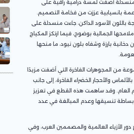
منسدلة أضفت لمسة درامية راقية على
ناعمة بانسيابية عززت من فخامة التصميم.
 باللون الأسود الداكن، جاءت منسدلة على
امحها الجمالية بوضوح، فيما ارتكز المكياج
ون دخانية بارزة وشفاه بلون نيود، ما منحها
نعومة.
موعة من المجوهرات الفاخرة التي أضفت مزيدًا
الألماس والأحجار الخضراء الفاخرة، إلى جانب
 العام. وقد ساهمت هذه القطع في تعزيز
 بساطة تنسيقها وعدم المبالغة في عدد
 دور الأزياء العالمية والمصممين العرب، وفي