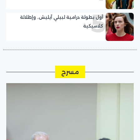
5
أول بطولة درامية لبيلي آيليش.. وإطلالة
كلاسيكية
مسرح