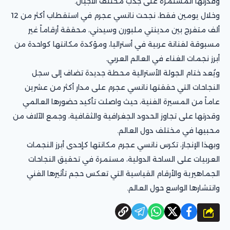
وقدرتها المستمرة على جذب مختلف الأجيال.
وخلال يومين فقط، نجحت نانسي عجرم في استقطاب أكثر من 12
ألف متفرج بين مدينتي ملبورن وسيدني، محققة أرقاماً غير
مسبوقة لفنانة عربية في أستراليا، ومؤكدة مكانتها كواحدة من
أبرز نجمات الغناء في العالم العربي.
ويُعد ختام الجولة الأسترالية محطة جديدة تضاف إلى سجل
النجاحات التي حققتها نانسي عجرم على مدار أكثر من عشرين
عاماً من المسيرة الفنية، حيث واصلت تأكيد حضورها العالمي
وقدرتها على تجاوز الحدود الجغرافية والثقافية، وجمع الآلاف من
محبيها في مختلف دول العالم.
وبهذا الإنجاز، تكرس نانسي عجرم مكانتها كإحدى أبرز النجمات
العربيات على الساحة الدولية، مستمرة في تحقيق النجاحات
الجماهيرية والأرقام القياسية التي تعكس حجم تأثيرها الفني
وانتشارها الواسع حول العالم.
شارك