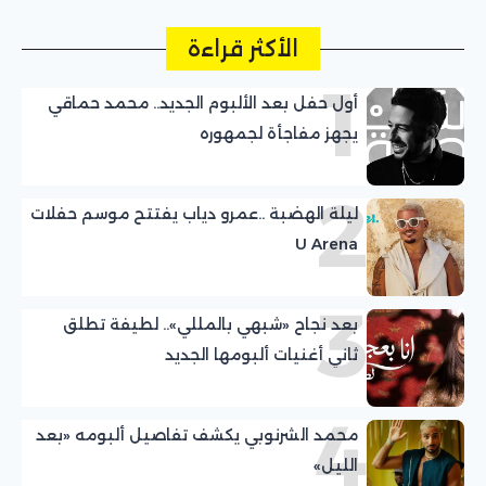
الأكثر قراءة
1
أول حفل بعد الألبوم الجديد.. محمد حماقي
يجهز مفاجأة لجمهوره
2
ليلة الهضبة ..عمرو دياب يفتتح موسم حفلات
U Arena
3
بعد نجاح «شبهي بالمللي».. لطيفة تطلق
ثاني أغنيات ألبومها الجديد
4
محمد الشرنوبي يكشف تفاصيل ألبومه «بعد
الليل»