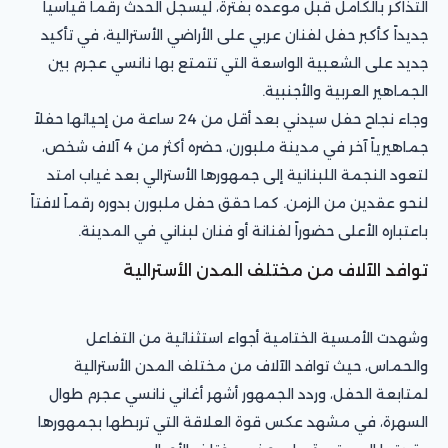
التذاكر بالكامل قبل موعده بفترة، ليسجل الحدث رقماً قياسياً
جديداً كأكبر حفل لفنان عربي على الأراضي الأسترالية، في تأكيد
جديد على الشعبية الواسعة التي تتمتع بها نانسي عجرم بين
الجماهير العربية والأجنبية.
وجاء نجاح حفل سيدني بعد أقل من 24 ساعة من إحيائها حفلاً
جماهيرياً آخر في مدينة ملبورن، حضره أكثر من 4 آلاف شخص،
لتعود النجمة اللبنانية إلى جمهورها الأسترالي بعد غياب امتد
لنحو عقدين من الزمن. كما حقق حفل ملبورن بدوره رقماً لافتاً
باعتباره الأعلى حضوراً لفنانة أو فنان لبناني في المدينة.
توافد الآلاف من مختلف المدن الأسترالية
وشهدت الأمسية الختامية أجواء استثنائية من التفاعل
والحماس، حيث توافد الآلاف من مختلف المدن الأسترالية
لمتابعة الحفل، وردد الجمهور أشهر أغاني نانسي عجرم طوال
السهرة، في مشهد عكس قوة العلاقة التي تربطها بجمهورها