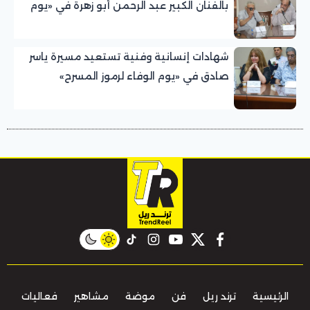
بالفنان الكبير عبد الرحمن أبو زهرة في «يوم
الوفاء لرموز المسرح»
شهادات إنسانية وفنية تستعيد مسيرة ياسر
صادق في «يوم الوفاء لرموز المسرح»
بالمهرجان القومي للمسرح المصري
instagram
tiktok
youtube
twitter
facebook
الرئيسية
ترند ريل
فن
موضة
مشاهير
فعاليات