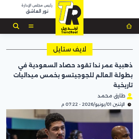
رئيس مجلس الإدارة
نور العاشق
لايف ستايل
ذهبية عمر ندا تقود حصاد السعودية في
بطولة العالم للجوجيتسو بخمس ميداليات
تاريخية
طارق محمد
الإثنين 01/يونيو/2026 - 07:22 م