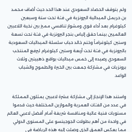
ولم يتوقف الحصاد السعودي عند هذا الحد حيث أضاف محمد
بن حريمل الميدالية البرونزية في فئة تحت ستة وسبعين
كيلوغرام بعد أداء قوي ومشوار تنافسي مميز بين نخبة اللاعبين
العالميين بينما حقق إلياس بنجر البرونزية في فئة تحت تسعة
وستين كيلوغراماً وختم خالد حباب سلسلة الميداليات السعودية
بالبرونزية في فئة تحت أربعة وستين كيلوغرام ليرفع المنتخب
السعودي رصيده إلى خمس ميداليات بواقع ذهبيتين وثلاث
برونزيات في مشاركة جمعت بين الخبرة والطموح والشباب
الواعد.
واستند هذا الإنجاز إلى مشاركة عشرة لاعبين يمثلون المملكة
في عدد من الفئات العمرية والموازين المختلفة حيث قدموا
مستويات فنية عالية ومنافسة شريفة أمام أفضل لاعبي العالم
في واحدة من أهم بطولات الجوجيتسو على المستوى الدولي
مما يعكس العمق الذي وصلت إليه هذه الرياضة في