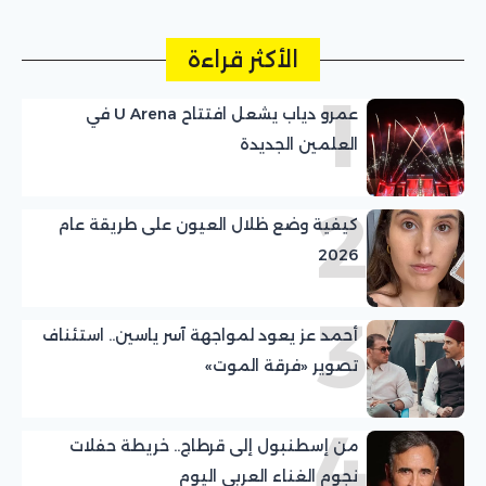
الأكثر قراءة
1
عمرو دياب يشعل افتتاح U Arena في
العلمين الجديدة
2
كيفية وضع ظلال العيون على طريقة عام
2026
3
أحمد عز يعود لمواجهة آسر ياسين.. استئناف
تصوير «فرقة الموت»
4
من إسطنبول إلى قرطاج.. خريطة حفلات
نجوم الغناء العربي اليوم