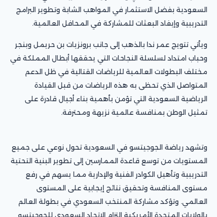
السعودية بفضل الاستثمار في المواهب الشابة وتطوير البرامج
التدريبية وإيفاد البعثات للمشاركة في المحافل العالمية.
ويأتي تتويج عمر ندا بالذهب إلى جانب برونزيات بن حريمل وبنجر
وحباب امتداد لسلسلة النجاحات التي يحققها أبطال المملكة في
مختلف البطولات العالمية للرياضات القتالية في ظل الدعم
المتواصل الذي تحظى به هذه الرياضات من قبل القيادة
الرياضية السعودية التي تؤمن بأهمية بناء أجيال قادرة على
تمثيل الوطن بمنافسة عالمية نزيهة ومحترفة.
وتشهد رياضة الجوجيتسو في السعودية تحول نوعي على جميع
المستويات من توسع قاعدة الممارسين إلى تطوير البنية التحتية
التدريبية وتأهيل الكوادر الفنية والإدارية مما يسهم في رفع
مستوى المنافسة وتحقيق نتائج إيجابية على المستوى
العالمي. وتؤكد مشاركة المنتخب السعودي في بطولة العالم
بالولايات المتحدة الأمريكية التزام الاتحاد السعودي للجوجيتسو