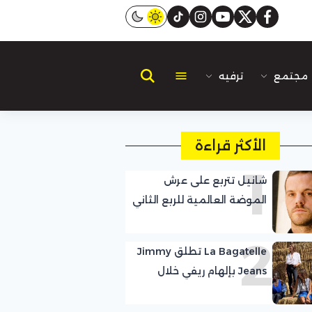
instagram
tiktok
youtube
twitter
facebook
مجتمع
ترفيه
الأكثر قراءة
1
شانيل تتربع على عرش
الموضة العالمية للربع الثاني
على التوالي متصدرة قائمة
2
lyst
La Bagatelle تطلق Jimmy
Jeans بإلهام ريفي خلال
أسبوع كوبنهاغن للموضة