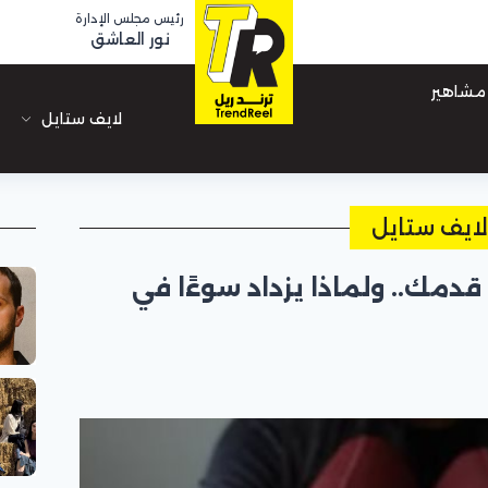
رئيس مجلس الإدارة
نور العاشق
مشاهير
لايف ستايل
ايف ستايل
 قدمك.. ولماذا يزداد سوءًا في