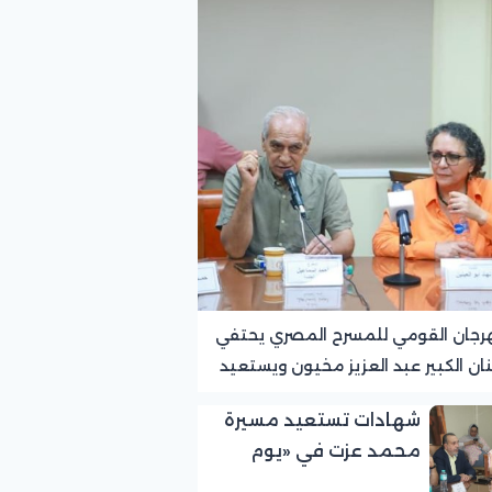
رجان القومي للمسرح المصري يحتفي
نان الكبير عبد العزيز مخيون ويستعيد
ته الرائدة في المسرح الريفي
شهادات تستعيد مسيرة
محمد عزت في «يوم
الوفاء لرموز المسرح»