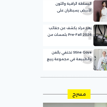
3
البساطة الراقية واللون
الأبيض يسيطران على
مجموعة The Garment في
4
أسبوع كوبنهاغن للموضة
زهير مراد يكشف عن حقائب
Pre-Fall 2026 بلمسات من
الفخامة الراقية
5
Stine Goya تحتفي بالفن
والطبيعة في مجموعة ربيع
وصيف 2027 ضمن فعاليات
اسبوع الموضة في
كوبنهاغن
مسرح