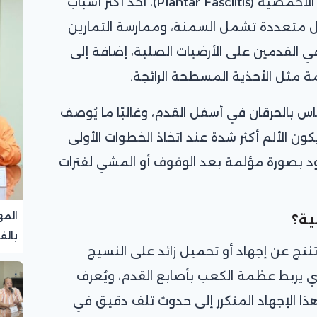
تزداد حالات الإصابة بالتهاب اللفافة الأخمصية (Plantar Fasciitis)، أحد أكثر أسباب
مل متعددة تشمل السمنة، وممارسة التمارين
 القدمين على الأرضيات الصلبة، إضافة إلى
عمة مثل الأحذية المسطحة الرائجة.
اس بالحرقان في أسفل القدم، وغالبًا ما يُوصف
ون الألم أكثر شدة عند اتخاذ الخطوات الأولى
عود بصورة مؤلمة بعد الوقوف أو المشي لفترات
المه
ية؟
بالف
تنتج عن إجهاد أو تحميل زائد على النسيج
تجرب
ي يربط عظمة الكعب بأصابع القدم، ويُعرف
ذا الإجهاد المتكرر إلى حدوث تلف دقيق في