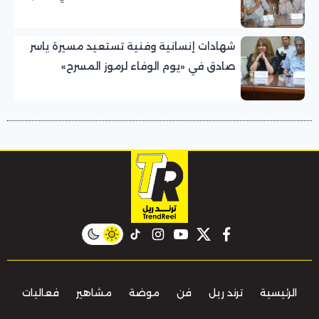
الوفاء لرموز المسرح»
شهادات إنسانية وفنية تستعيد مسيرة ياسر
صادق في «يوم الوفاء لرموز المسرح»
بالمهرجان القومي للمسرح المصري
instagram
tiktok
youtube
twitter
facebook
الرئيسية
ترند ريل
فن
موضة
مشاهير
فعاليات