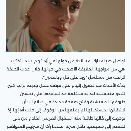
تواصل صبا مبارك، مساندة من حولها في أزماتهم، بينما تقترب
هي من مواجهة الحقيقة الأصعب في حياتها، خلال أحداث الحلقة
الرابعة من مسلسل "ورد على فل وياسمين".
بدأت الأحداث مع حصول إلهام على فرصة عمل جديدة براتب كبير،
لتبدو متحمسة لبداية مختلفة قد تساعدها على تحسين
ظروفها المعيشية وفتح صفحة جديدة في حياتها. إلا أن
انشغالها بمستقبلها لم يمنعها من الوقوف إلى جانب أسرتها، إذ
توجهت إلى خالها طالبة منه استقبال العريس القادم من دبي
للتقدم إلى شقيقتها داخل منزله، بعدما رأت أن منزلهم المتواضع