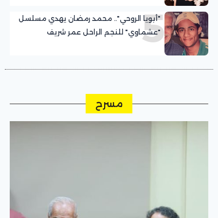
5
"أبويا الروحي".. محمد رمضان يهدي مسلسل
"عشماوي" للنجم الراحل عمر شريف
مسرح