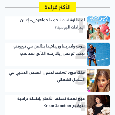
الأكثر قراءة
1
لماذا أوقف منتجو «الجواهرجي» إعلان
الإيرادات اليومية؟
2
غوف وآندريفا وريباكينا يتألقن في تورونتو
بينما تواصل إيالا رحلة التألق بعد لقب
واشنطن
3
ملك قورة تستعد لدخول القفص الذهبي في
الساحل الشمالي
4
عبير نعمة تخطف الأنظار بإطلالة درامية
بتوقيع Krikor Jabotian