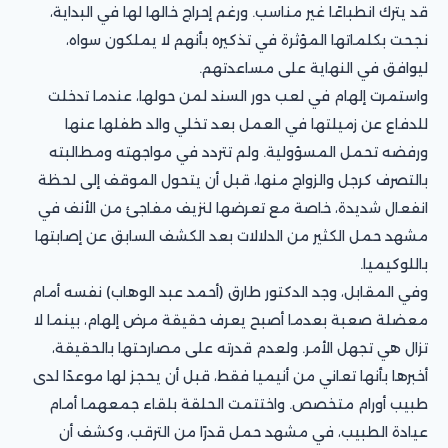
قد يترك انطباعًا غير مناسب. ورغم إحراج خالها لها في البداية،
نجحت بكلماتها المؤثرة في تذكيره بأنهم لا يملكون سواه،
ليوافق في النهاية على مساعدتهم.
واستمرت إلهام في لعب دور السند لمن حولها، عندما تدخلت
للدفاع عن زميلتها في العمل بعد تخلي والد طفلها عنها
ورفضه تحمل المسؤولية. ولم تتردد في مواجهته ومطالبته
بالتصرف كرجل والزواج منها، قبل أن يتحول الموقف إلى لحظة
انفعال شديدة، خاصة مع تعرضها لنزيف مفاجئ من الأنف في
مشهد حمل الكثير من الدلالات بعد الكشف السابق عن إصابتها
باللوكيميا.
وفي المقابل، وجد الدكتور طارق (أحمد عبد الوهاب) نفسه أمام
معضلة صعبة بعدما أصبح يعرف حقيقة مرض إلهام، بينما لا
تزال هي تجهل الأمر. ولعدم قدرته على مصارحتها بالحقيقة،
أخبرها بأنها تعاني من أنيميا فقط، قبل أن يحجز لها موعدًا لدى
طبيب أورام متخصص. واختتمت الحلقة بلقاء جمعهما أمام
عيادة الطبيب، في مشهد حمل قدرًا من الترقب، وكشف أن