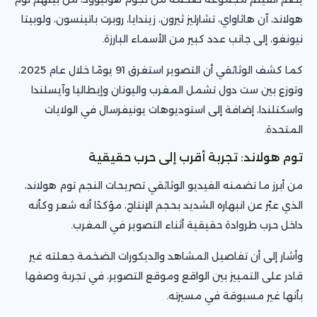
هولاند، آن هاثاواي، تشارليز ثيرون، زيندايا، روبرت باتينسون، ولوبيتا
نيونغو، إلى جانب عدد كبير من الأسماء البارزة.
كما كشف الوثائقي أن التصوير استغرق 91 يومًا خلال عام 2025،
وتوزع بين ست دول تشمل المغرب واليونان وإيطاليا وآيسلندا
واسكتلندا، إضافة إلى استوديوهات يونيفرسال في الولايات
المتحدة.
توم هولاند: تجربة أقرب إلى حرب حقيقية
من أبرز ما تضمنه الفيديو الوثائقي تصريحات النجم توم هولاند،
الذي عبّر عن انبهاره الشديد بحجم الإنتاج، مؤكدًا أنه شعر وكأنه
داخل حرب طروادة حقيقية أثناء التصوير في المغرب.
وأشار إلى أن تفاصيل المشاهد والديكورات الضخمة جعلته غير
قادر على التمييز بين الواقع وموقع التصوير، في تجربة وصفها
بأنها غير مسبوقة في مسيرته.