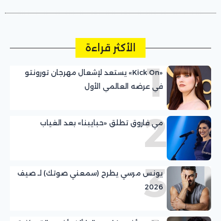
الأكثر قراءة
1
«Kick On» يستعد لإشعال مهرجان تورونتو
في عرضه العالمي الأول
2
مي فاروق تطلق «حبايبنا» بعد الغياب
3
يونس مرسي يطرح (سمعني صوتك) لـ صيف
2026