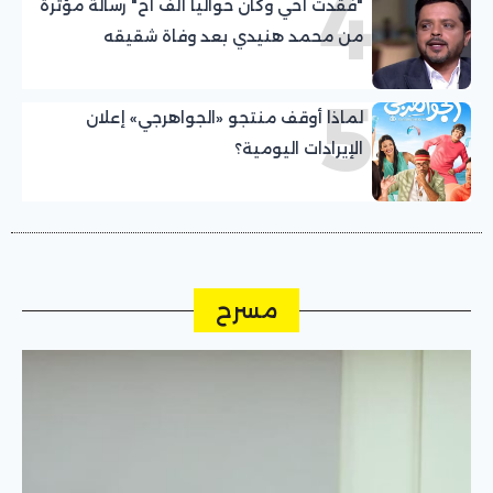
4
"فقدت أخي وكان حواليا ألف أخ" رسالة مؤثرة
من محمد هنيدي بعد وفاة شقيقه
5
لماذا أوقف منتجو «الجواهرجي» إعلان
الإيرادات اليومية؟
مسرح