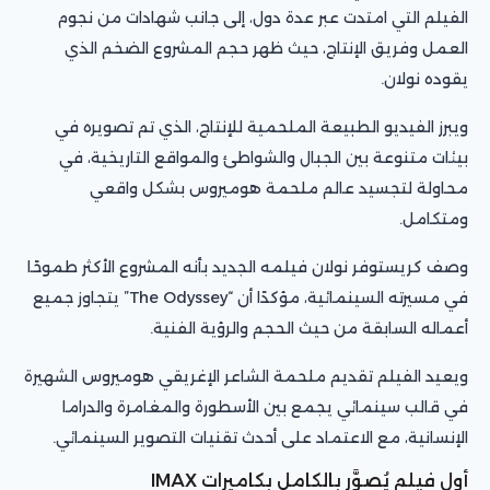
الفيلم التي امتدت عبر عدة دول، إلى جانب شهادات من نجوم
العمل وفريق الإنتاج، حيث ظهر حجم المشروع الضخم الذي
يقوده نولان.
ويبرز الفيديو الطبيعة الملحمية للإنتاج، الذي تم تصويره في
بيئات متنوعة بين الجبال والشواطئ والمواقع التاريخية، في
محاولة لتجسيد عالم ملحمة هوميروس بشكل واقعي
ومتكامل.
وصف كريستوفر نولان فيلمه الجديد بأنه المشروع الأكثر طموحًا
في مسيرته السينمائية، مؤكدًا أن “The Odyssey” يتجاوز جميع
أعماله السابقة من حيث الحجم والرؤية الفنية.
ويعيد الفيلم تقديم ملحمة الشاعر الإغريقي هوميروس الشهيرة
في قالب سينمائي يجمع بين الأسطورة والمغامرة والدراما
الإنسانية، مع الاعتماد على أحدث تقنيات التصوير السينمائي.
أول فيلم يُصوَّر بالكامل بكاميرات IMAX