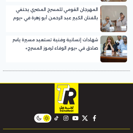
المهرجان القومي للمسرح المصري يحتفي
بالفنان الكبير عبد الرحمن أبو زهرة في «يوم
الوفاء لرموز المسرح»
شهادات إنسانية وفنية تستعيد مسيرة ياسر
صادق في «يوم الوفاء لرموز المسرح»
بالمهرجان القومي للمسرح المصري
instagram
tiktok
youtube
twitter
facebook