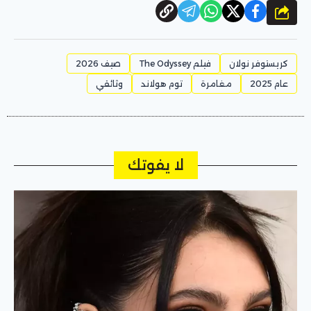
شارك
كريستوفر نولان
فيلم The Odyssey
صيف 2026
عام 2025
مغامرة
توم هولاند
وثائقي
لا يفوتك