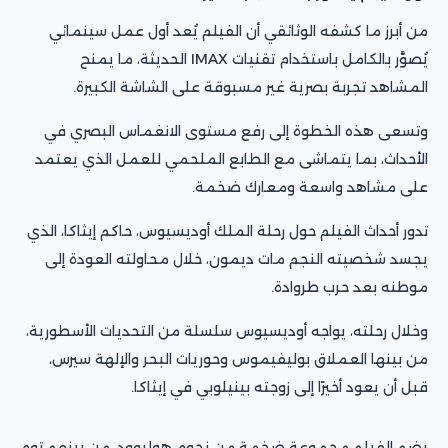
من أبرز ما كشفه الوثائقي أن الفيلم يُعد أول عمل سينمائي
يُصوَّر بالكامل باستخدام تقنيات IMAX الحديثة، ما يمنح
المشاهد تجربة بصرية غير مسبوقة على الشاشة الكبيرة.
وتسعى هذه الخطوة إلى رفع مستوى الانغماس البصري في
الأحداث، بما يتماشى مع الطابع الملحمي للعمل الذي يعتمد
على مشاهد واسعة ومعارك ضخمة.
تدور أحداث الفيلم حول رحلة الملك أوديسيوس، حاكم إيثاكا، الذي
يجسد شخصيته النجم مات ديمون، خلال محاولته العودة إلى
موطنه بعد حرب طروادة.
وخلال رحلته، يواجه أوديسيوس سلسلة من التحديات الأسطورية،
من بينها العملاق بوليفيموس وحوريات البحر والإلهة سيرس،
قبل أن يعود أخيرًا إلى زوجته بينيلوبي في إيثاكا.
يضم الفيلم مجموعة ضخمة من نجوم هوليوود، من بينهم توم